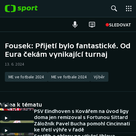
POPULÁRNÍ
SLEDOVAT
ME v atletice
Fousek: Přijetí bylo fantastické. Od
Eura čekám vynikající turnaj
ME v plavání
13. 6. 2024
Fotbal
ME ve fotbale 2024
ME ve fotbale 2024
Výběr
Hokej
Tenis
Videa k tématu
DALŠÍ SPORTY
PSV Eindhoven s Kovářem na úvod ligy
doma jen remizoval s Fortunou Sittard
Záložník Pavel Bucha pomohl Cincinnati
Americký fotbal
NEPŘEHLÉDNĚTE
ke třetí výhře v řadě