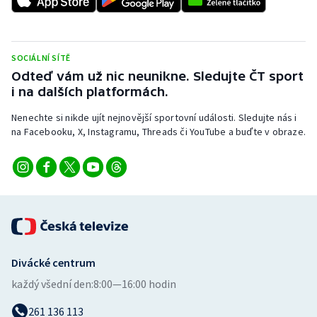
Short track
Sportovní střelba
SOCIÁLNÍ SÍTĚ
Odteď vám už nic neunikne. Sledujte ČT sport
Stolní tenis
i na dalších platformách.
Triatlon
Nenechte si nikde ujít nejnovější sportovní události. Sledujte nás i
na Facebooku, X, Instagramu, Threads či YouTube a buďte v obraze.
Veslování
Vodní slalom
Volejbal
Ostatní
Divácké centrum
každý všední den:
8:00—16:00 hodin
261 136 113