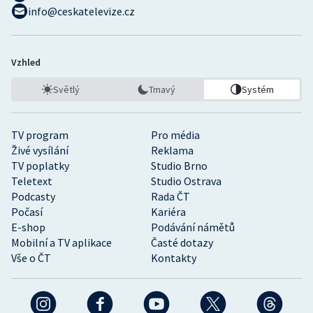
info@ceskatelevize.cz
Vzhled
Světlý
Tmavý
Systém
TV program
Pro média
Živé vysílání
Reklama
TV poplatky
Studio Brno
Teletext
Studio Ostrava
Podcasty
Rada ČT
Počasí
Kariéra
E-shop
Podávání námětů
Mobilní a TV aplikace
Časté dotazy
Vše o ČT
Kontakty