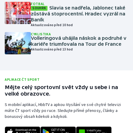
FOTBAL
Slavia se nadřela, Jablonec také
Moderní pětiboj
SOUHRN
zůstává stoprocentní. Hradec vyzrál na
Baník
Motorsport
Aktualizováno před 10 hod
CYKLISTIKA
Olympijské hry
Volleringová uhájila náskok a podruhé v
kariéře triumfovala na Tour de France
Aktualizováno před 13 hod
Parasport
Plavání
Plážový volejbal
APLIKACE ČT SPORT
Mějte celý sportovní svět vždy u sebe i na
velké obrazovce.
Ragby
S mobilní aplikací, HbbTV a apkou iVysílání ve své chytré televizi
Rychlobruslení
máte ČT sport vždy po ruce. Sledujte přímé přenosy, články a
bonusový obsah kdekoli a kdykoli.
Rychlostní kanoistika