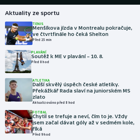
Aktuality ze sportu
Futsal
TENIS
Menšíkova jízda v Montrealu pokračuje,
Golf
ve čtvrtfinále ho čeká Shelton
Před 25 min
Gymnastika
PLAVÁNÍ
Soutěž k ME v plavání – 10. 8.
Házená
Před 8 hod
Jezdectví
ATLETIKA
Další skvělý úspěch české atletiky.
Judo
Překážkář Rada slaví na juniorském MS
zlato
Aktualizováno před 8 hod
Krasobruslení
FOTBAL
Chytil se trefuje a neví, čím to je. Vždy
Lezení
jsem začal dávat góly až v sedmém kole,
říká
Lyže a snowboard
Před 9 hod