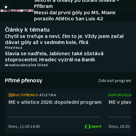
Sestřih a ohlasy po utkání Jihlava –
Atletika
Soutěže
Příbram
Messi dal první góly po MS, Miami
Baseball a softbal
Historické návraty
porazilo Atlético San Luis 4:2
Články k tématu
Basketbal
Aplikace ČT sport
Chytil se trefuje a neví, čím to je. Vždy jsem začal
dávat góly až v sedmém kole, říká
Biatlon
AZ kvíz
Před 9 hod
Slavia se nadřela, Jablonec také zůstává
stoprocentní. Hradec vyzrál na Baník
Boby a skeleton
Aktualizováno před 10 hod
Box
Přímé přenosy
Zobrazit program
Curling
MULTIPŘENOS
ATLETIKA
DOPORUČUJEM
ME v atletice 2026: dopolední program
ME v plaván
Cyklistika
Dostihy
Dnes
,
11:20
-
14:40
Dnes
,
18:25
-
21
Florbal