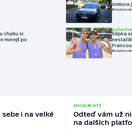
omluva j
Aktualizován
PLÁŽOVÝ V
u chybu si
Šépka s
se Horejš po
nestačil
Francou
Aktualizován
SOCIÁLNÍ SÍTĚ
 sebe i na velké
Odteď vám už nic
na dalších platf