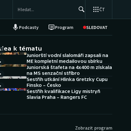
ČT
Podcasty
Program
SLEDOVAT
NEPŘEHLÉDNĚTE
Soutěže
idea k tématu
Juniorští vodní slalomáři zapsali na
Historické návraty
ME kompletní medailovou sbírku
Juniorská štafeta na 4x400 m získala
Aplikace ČT sport
na MS senzační stříbro
Sestřih utkání Hlinka Gretzky Cupu
AZ kvíz
Finsko – Česko
Sestřih kvalifikace Ligy mistryň
Slavia Praha – Rangers FC
Zobrazit program