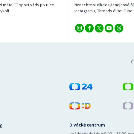
izi máte ČT sport vždy po ruce.
Nenechte si nikde ujít nejnovější
ykoli.
Instagramu, Threads či YouTube 
Č
Divácké centrum
ů
každý všední den:
8:00—16:00 ho