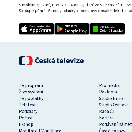
S mobilní aplikací, HbbTV a apkou iVysílání ve své chytré telev
Sledujte přímé přenosy, články a bonusový obsah kdekoli a kd
TV program
Pro média
Živé vysílání
Reklama
TV poplatky
Studio Brno
Teletext
Studio Ostrava
Podcasty
Rada ČT
Počasí
Kariéra
E-shop
Podávání námět
Mobilní a TV aplikace
Časté dotazy