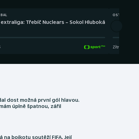
TBAL
OSTATNÍ
extraliga: Třebíč Nuclears – Sokol Hluboká
Orientační
5
Zítra
,
14:00
-
17
dal dost možná první gól hlavou.
emám úplně špatnou, zářil
á na bojkotu soutěží FIFA. Její