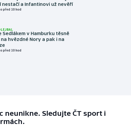
í nestačí a Infantinovi už nevěří
o před 10 hod
OLEJBAL
e Sedlákem v Hamburku těsně
i na hvězdné Nory a pak i na
ze
o před 10 hod
 neunikne. Sledujte ČT sport i
ormách.