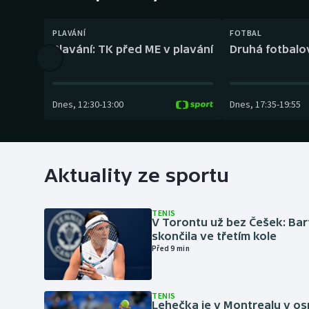
Curling
PLAVÁNÍ
FOTBAL
Dostihy
Plavání: TK před ME v plavání
Druhá fotbalov
Florbal
Futsal
Dnes
,
12:30
-
13:00
Dnes
,
17:35
-
19:55
Golf
Gymnastika
Aktuality ze sportu
TENIS
V Torontu už bez Češek: Ba
skončila ve třetím kole
Před 9 min
TENIS
Lehečka je v Montrealu v os