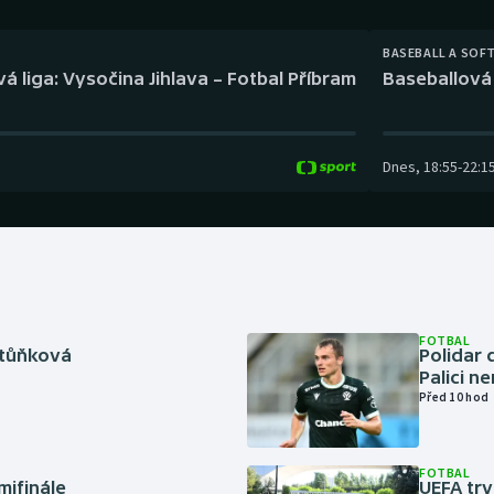
Moderní pětiboj
Triatlon
BASEBALL A SOF
Motorsport
Veslování
á liga: Vysočina Jihlava – Fotbal Příbram
Baseballová 
Olympijské hry
Vodní slalom
Parasport
Volejbal
Dnes
,
18:55
-
22:1
Plavání
Ostatní
Plážový volejbal
FOTBAL
rtůňková
Polidar 
Palici n
Před 10 hod
FOTBAL
mifinále
UEFA trv