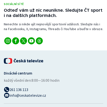
Stolní tenis
SOCIÁLNÍ SÍTĚ
Odteď vám už nic neunikne. Sledujte ČT sport
Triatlon
i na dalších platformách.
Nenechte si nikde ujít nejnovější sportovní události. Sledujte nás i
Veslování
na Facebooku, X, Instagramu, Threads či YouTube a buďte v obraze.
Vodní slalom
Volejbal
Ostatní
Divácké centrum
každý všední den:
8:00—16:00 hodin
261 136 113
info@ceskatelevize.cz