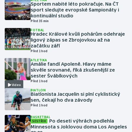
Sportem nabité léto pokračuje. Na ČT
sport sledujte evropské šampionáty i
Gymnastika
kontinuální studio
Před 35 min
Házená
FOTBAL
Hradec Králové kvůli pohárům odehraje
ligový zápas se Zbrojovkou až na
Jezdectví
začátku září
Před 1 hod
Judo
ATLETIKA
Amálie fandí Apoleně. Hlavy máme
Krasobruslení
skvěle srovnané, říká zkušenější ze
sester Švábíkových
Před 1 hod
Lezení
Video
BIATLON
Biatlonista Jacquelin si plní cyklistický
Lyže a snowboard
sen, čekají ho dva závody
Před 1 hod
Moderní pětiboj
BASKETBAL
Po deseti výhrách podlehla
SESTŘIH
Motorsport
Minnesota s Joklovou doma Los Angeles