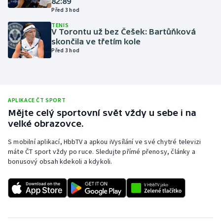
82:89
Před 3 hod
Olympijské hry
TENIS
V Torontu už bez Češek: Bartůňková
Parasport
skončila ve třetím kole
Před 3 hod
Plavání
Plážový volejbal
APLIKACE ČT SPORT
Ragby
Mějte celý sportovní svět vždy u sebe i na
velké obrazovce.
Rychlobruslení
S mobilní aplikací, HbbTV a apkou iVysílání ve své chytré televizi
máte ČT sport vždy po ruce. Sledujte přímé přenosy, články a
Rychlostní kanoistika
bonusový obsah kdekoli a kdykoli.
Short track
Sportovní střelba