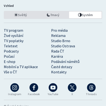
Vzhled
Světlý
Tmavý
Systém
TV program
Pro média
Živé vysílání
Reklama
TV poplatky
Studio Brno
Teletext
Studio Ostrava
Podcasty
Rada ČT
Počasí
Kariéra
E-shop
Podávání námětů
Mobilní a TV aplikace
Časté dotazy
Vše o ČT
Kontakty
Instagram
Facebook
YouTube
X
Threads