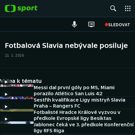
POPULÁRNÍ
SLEDOVAT
Fotbal
Fotbalová Slavia nebývale posiluje
Hokej
21. 1. 2016
Tenis
Videa k tématu
Atletika
Messi dal první góly po MS, Miami
porazilo Atlético San Luis 4:2
Cyklistika
Sestřih kvalifikace Ligy mistryň Slavia
Praha – Rangers FC
DALŠÍ SPORTY
Fotbalisté Hradce Králové vyzvou v
předkole Evropské ligy Besiktas
Americký fotbal
Jablonec čeká ve 3. předkole Konferenční
NEPŘEHLÉDNĚTE
ligy RFS Riga