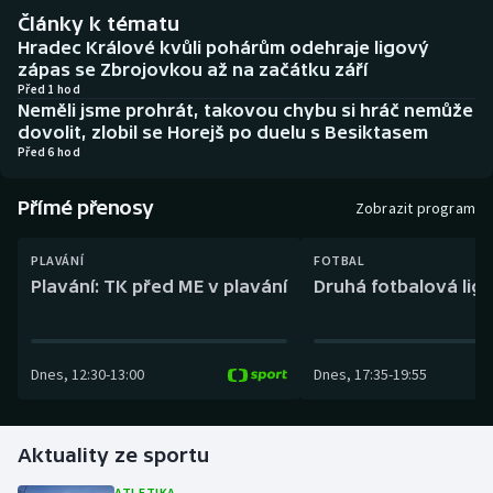
Baseball a softbal
Soutěže
Články k tématu
Hradec Králové kvůli pohárům odehraje ligový
Basketbal
Historické návraty
zápas se Zbrojovkou až na začátku září
Před 1 hod
Neměli jsme prohrát, takovou chybu si hráč nemůže
Biatlon
Aplikace ČT sport
dovolit, zlobil se Horejš po duelu s Besiktasem
Před 6 hod
Boby a skeleton
AZ kvíz
Přímé přenosy
Zobrazit program
Box
PLAVÁNÍ
FOTBAL
Curling
Plavání: TK před ME v plavání
Druhá fotbalová liga
Dostihy
Dnes
,
12:30
-
13:00
Dnes
,
17:35
-
19:55
Florbal
Futsal
Aktuality ze sportu
Golf
ATLETIKA