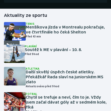
Futsal
Aktuality ze sportu
Golf
TENIS
Menšíkova jízda v Montrealu pokračuje,
ve čtvrtfinále ho čeká Shelton
Gymnastika
Před 43 min
Video
PLAVÁNÍ
Házená
Soutěž k ME v plavání – 10. 8.
Před 9 hod
Jezdectví
ATLETIKA
Judo
Další skvělý úspěch české atletiky.
Překážkář Rada slaví na juniorském MS
zlato
Krasobruslení
Aktualizováno před 9 hod
FOTBAL
Lezení
Chytil se trefuje a neví, čím to je. Vždy
jsem začal dávat góly až v sedmém kole,
Lyže a snowboard
říká