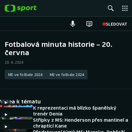
POPULÁRNÍ
SLEDOVAT
ME v atletice
Fotbalová minuta historie – 20.
června
ME v plavání
20. 6. 2024
Fotbal
ME ve fotbale 2024
ME ve fotbale 2024
Hokej
Tenis
Videa k tématu
DALŠÍ SPORTY
K reprezentaci má blízko španělský
trenér Denia
Střípky z MS: Henderson přes mantinel a
Americký fotbal
NEPŘEHLÉDNĚTE
chraptící Kane