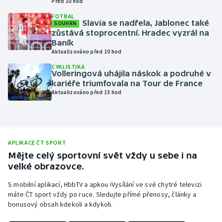
Před 10 hod
Moderní pětiboj
FOTBAL
Slavia se nadřela, Jablonec také
SOUHRN
zůstává stoprocentní. Hradec vyzrál na
Motorsport
Baník
Aktualizováno před 10 hod
Olympijské hry
CYKLISTIKA
Volleringová uhájila náskok a podruhé v
kariéře triumfovala na Tour de France
Parasport
Aktualizováno před 13 hod
Plavání
Plážový volejbal
APLIKACE ČT SPORT
Mějte celý sportovní svět vždy u sebe i na
Ragby
velké obrazovce.
Rychlobruslení
S mobilní aplikací, HbbTV a apkou iVysílání ve své chytré televizi
máte ČT sport vždy po ruce. Sledujte přímé přenosy, články a
bonusový obsah kdekoli a kdykoli.
Rychlostní kanoistika