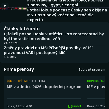
Představení týmů MS: Maroko, Pobřeží
Atletika
Soutěže
slonoviny, Egypt, Senegal
Fotbal fokus podcast: Český sen ožije na
Baseball a softbal
Historické návraty
MS. Postupový večer na Letné dle
expertů
Basketbal
Aplikace ČT sport
Články k tématu
Ujfaluši poznal Deniu v Atléticu. Pro reprezentaci by
Biatlon
AZ kvíz
byl fantastickou volbou, věří
29. 7. 2026
Změny pravidel na MS: Přísnější postihy, větší
Boby a skeleton
pravomoci VAR i postupový klíč
9. 6. 2026
Box
Přímé přenosy
Zobrazit program
Curling
MULTIPŘENOS
ATLETIKA
DOPORUČUJEM
Cyklistika
ME v atletice 2026: dopolední program
ME v plaván
Dostihy
Dnes
,
11:20
-
14:40
Dnes
,
18:25
-
21
Florbal