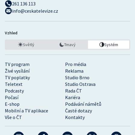
261 136 113
info@ceskatelevize.cz
Vzhled
Světlý
Tmavý
Systém
TV program
Pro média
Živé vysílání
Reklama
TV poplatky
Studio Brno
Teletext
Studio Ostrava
Podcasty
Rada ČT
Počasí
Kariéra
E-shop
Podávání námětů
Mobilní a TV aplikace
Časté dotazy
Vše o ČT
Kontakty