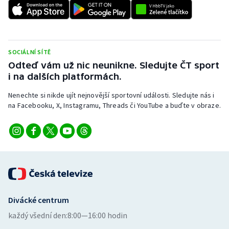
Short track
Sportovní střelba
SOCIÁLNÍ SÍTĚ
Stolní tenis
Odteď vám už nic neunikne. Sledujte ČT sport
i na dalších platformách.
Triatlon
Nenechte si nikde ujít nejnovější sportovní události. Sledujte nás i
Veslování
na Facebooku, X, Instagramu, Threads či YouTube a buďte v obraze.
Vodní slalom
Volejbal
Ostatní
Divácké centrum
každý všední den:
8:00—16:00 hodin