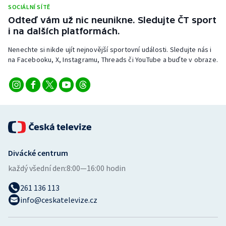
Stolní tenis
SOCIÁLNÍ SÍTĚ
Odteď vám už nic neunikne. Sledujte ČT sport
i na dalších platformách.
Triatlon
Nenechte si nikde ujít nejnovější sportovní události. Sledujte nás i
Veslování
na Facebooku, X, Instagramu, Threads či YouTube a buďte v obraze.
Vodní slalom
Volejbal
Ostatní
Divácké centrum
každý všední den:
8:00—16:00 hodin
261 136 113
info@ceskatelevize.cz