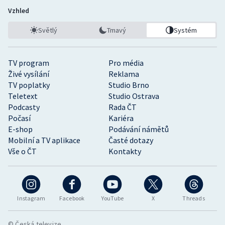
Vzhled
Světlý
Tmavý
Systém
TV program
Pro média
Živé vysílání
Reklama
TV poplatky
Studio Brno
Teletext
Studio Ostrava
Podcasty
Rada ČT
Počasí
Kariéra
E-shop
Podávání námětů
Mobilní a TV aplikace
Časté dotazy
Vše o ČT
Kontakty
Instagram
Facebook
YouTube
X
Threads
© Česká televize