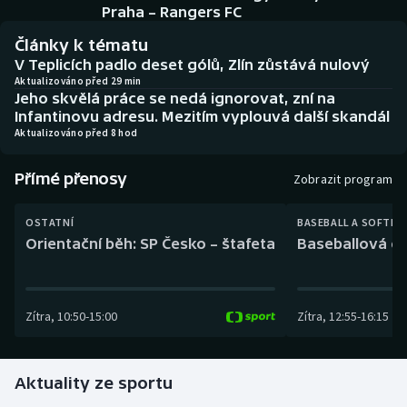
Baseball a softbal
Soutěže
Praha – Rangers FC
Články k tématu
Basketbal
Historické návraty
V Teplicích padlo deset gólů, Zlín zůstává nulový
Aktualizováno před 29 min
Jeho skvělá práce se nedá ignorovat, zní na
Biatlon
Aplikace ČT sport
Infantinovu adresu. Mezitím vyplouvá další skandál
Aktualizováno před 8 hod
Boby a skeleton
AZ kvíz
Přímé přenosy
Zobrazit program
Box
OSTATNÍ
BASEBALL A SOFTBA
Curling
Orientační běh: SP Česko – štafeta
Baseballová ex
Dostihy
Zítra
,
10:50
-
15:00
Zítra
,
12:55
-
16:15
Florbal
Futsal
Aktuality ze sportu
Golf