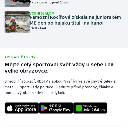
Aktualizováno před 2 hod
Olympijské hry
VODNÍ SLALOM
Famózní Kočířová získala na juniorském
Parasport
ME den po kajaku titul i na kanoi
Před 2 hod
Plavání
Plážový volejbal
APLIKACE ČT SPORT
Ragby
Mějte celý sportovní svět vždy u sebe i na
velké obrazovce.
Rychlobruslení
S mobilní aplikací, HbbTV a apkou iVysílání ve své chytré televizi
máte ČT sport vždy po ruce. Sledujte přímé přenosy, články a
Rychlostní kanoistika
bonusový obsah kdekoli a kdykoli.
Short track
Sportovní střelba