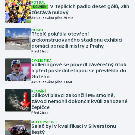
FOTBAL
V Teplicích padlo deset gólů, Zlín
SOUHRN
zůstává nulový
Gymnastika
Aktualizováno před 29 min
Házená
HOKEJ
Třebíč pokřtila otevření
zrekonstruovaného stadionu exhibicí,
Jezdectví
domácí porazili mistry z Prahy
Před 1 hod
Judo
CYKLISTIKA
Volleringové se povedl závěrečný útok
a před poslední etapou se převlékla do
Krasobruslení
žlutého
Aktualizováno před 1 hod
Lezení
PLAVÁNÍ
Dálkoví plavci zakončili ME smolně,
Lyže a snowboard
závod nemohli dokončit kvůli zahozené
čepičce
Před 2 hod
Moderní pětiboj
MOTORSPORT
Salač byl v kvalifikaci v Silverstonu
Motorsport
šestý