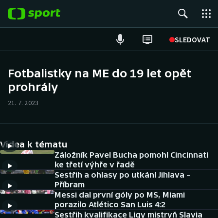
POPULÁRNÍ
SLEDOVAT
Fotbal
Fotbalistky na ME do 19 let opět
prohrály
Hokej
21. 7. 2023
Tenis
Atletika
Videa k tématu
Cyklistika
Záložník Pavel Bucha pomohl Cincinnati
ke třetí výhře v řadě
Sestřih a ohlasy po utkání Jihlava –
DALŠÍ SPORTY
Příbram
Messi dal první góly po MS, Miami
Americký fotbal
NEPŘEHLÉDNĚTE
porazilo Atlético San Luis 4:2
Sestřih kvalifikace Ligy mistryň Slavia