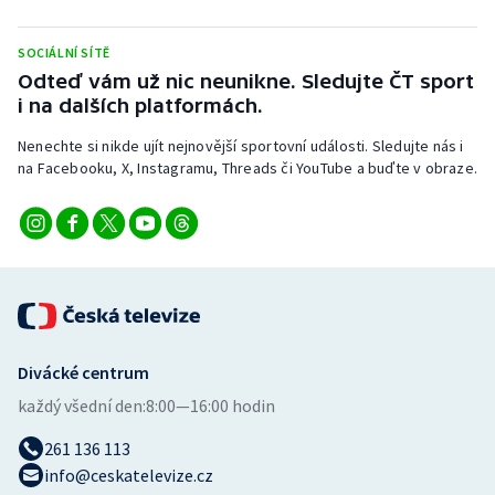
Stolní tenis
SOCIÁLNÍ SÍTĚ
Triatlon
Odteď vám už nic neunikne. Sledujte ČT sport
i na dalších platformách.
Veslování
Nenechte si nikde ujít nejnovější sportovní události. Sledujte nás i
na Facebooku, X, Instagramu, Threads či YouTube a buďte v obraze.
Vodní slalom
Volejbal
Ostatní
Divácké centrum
každý všední den:
8:00—16:00 hodin
261 136 113
info@ceskatelevize.cz