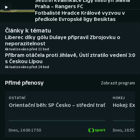
Sestřih kvalifikace Ligy mistryň Slavia
Baseball a softbal
Soutěže
Praha – Rangers FC
Fotbalisté Hradce Králové vyzvou v
Basketbal
Historické návraty
předkole Evropské ligy Besiktas
Články k tématu
Biatlon
Aplikace ČT sport
Liberec díky gólu Dulaye připravil Zbrojovku o
neporazitelnost
Boby a skeleton
AZ kvíz
Aktualizováno před 11 hod
Příbram otáčela proti Jihlavě, Ústí ztratilo vedení 3:0
s Českou Lípou
Box
Aktualizováno před 14 hod
Curling
Přímé přenosy
Zobrazit program
Dostihy
OSTATNÍ
HOKEJ
Orientační běh: SP Česko – střední trať
Hokej: Exh
Florbal
Futsal
Dnes
,
14:00
-
17:50
Dnes
,
16:55
-
19
Golf