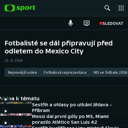
POPULÁRNÍ
SLEDOVAT
Fotbal
Fotbalisté se dál připravují před
odletem do Mexico City
Hokej
21. 6. 2026
Tenis
Nejnovější videa
Fotbalová reprezentace
MS ve fotbale 2026
Atletika
Cyklistika
Videa k tématu
DALŠÍ SPORTY
Sestřih a ohlasy po utkání Jihlava –
Příbram
Messi dal první góly po MS, Miami
Americký fotbal
NEPŘEHLÉDNĚTE
porazilo Atlético San Luis 4:2