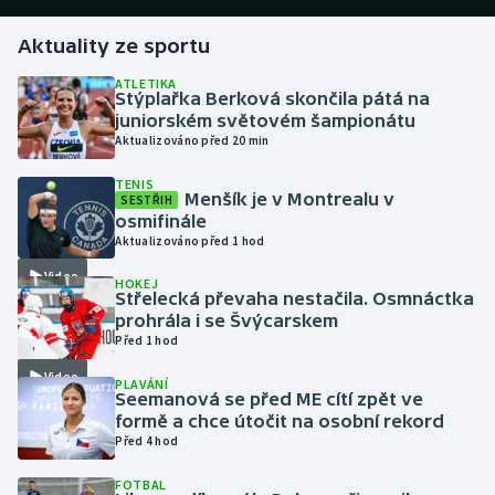
Aktuality ze sportu
Gymnastika
ATLETIKA
Stýplařka Berková skončila pátá na
Házená
juniorském světovém šampionátu
Aktualizováno před 20 min
Jezdectví
TENIS
Menšík je v Montrealu v
SESTŘIH
Judo
osmifinále
Aktualizováno před 1 hod
Krasobruslení
Video
HOKEJ
Střelecká převaha nestačila. Osmnáctka
Lezení
prohrála i se Švýcarskem
Před 1 hod
Lyže a snowboard
Video
PLAVÁNÍ
Seemanová se před ME cítí zpět ve
Moderní pětiboj
formě a chce útočit na osobní rekord
Před 4 hod
Motorsport
FOTBAL