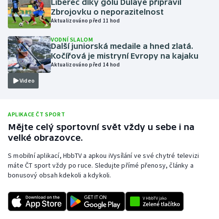
Liberec díky gólu Dulaye připravil
Zbrojovku o neporazitelnost
Olympijské hry
Aktualizováno před 11 hod
Parasport
VODNÍ SLALOM
Další juniorská medaile a hned zlatá.
Kočířová je mistryní Evropy na kajaku
Plavání
Aktualizováno před 14 hod
Video
Plážový volejbal
Ragby
APLIKACE ČT SPORT
Mějte celý sportovní svět vždy u sebe i na
Rychlobruslení
velké obrazovce.
Rychlostní kanoistika
S mobilní aplikací, HbbTV a apkou iVysílání ve své chytré televizi
máte ČT sport vždy po ruce. Sledujte přímé přenosy, články a
bonusový obsah kdekoli a kdykoli.
Short track
Sportovní střelba