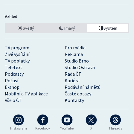
Vzhled
Světlý
Tmavý
Systém
TV program
Pro média
Živé vysílání
Reklama
TV poplatky
Studio Brno
Teletext
Studio Ostrava
Podcasty
Rada ČT
Počasí
Kariéra
E-shop
Podávání námětů
Mobilní a TV aplikace
Časté dotazy
Vše o ČT
Kontakty
Instagram
Facebook
YouTube
X
Threads