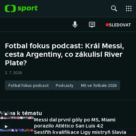
POPULÁRNÍ
SLEDOVAT
Fotbal
Fotbal fokus podcast: Král Messi,
cesta Argentiny, co zákulisí River
Hokej
Plate?
Tenis
3. 7. 2026
Atletika
Fotbal fokus podcast
Podcasty
MS ve fotbale 2026
Cyklistika
DALŠÍ SPORTY
Videa k tématu
Messi dal první góly po MS, Miami
Americký fotbal
NEPŘEHLÉDNĚTE
porazilo Atlético San Luis 4:2
Sestřih kvalifikace Ligy mistryň Slavia