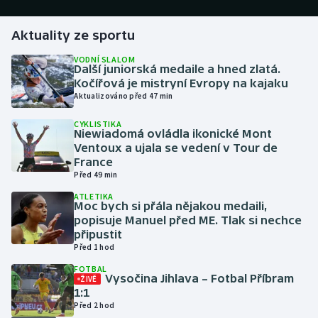
Gymnastika
Aktuality ze sportu
VODNÍ SLALOM
Házená
Další juniorská medaile a hned zlatá.
Kočířová je mistryní Evropy na kajaku
Aktualizováno před 47 min
Jezdectví
CYKLISTIKA
Niewiadomá ovládla ikonické Mont
Judo
Ventoux a ujala se vedení v Tour de
France
Krasobruslení
Před 49 min
ATLETIKA
Lezení
Moc bych si přála nějakou medaili,
popisuje Manuel před ME. Tlak si nechce
připustit
Lyže a snowboard
Před 1 hod
FOTBAL
Moderní pětiboj
Vysočina Jihlava – Fotbal Příbram
ŽIVĚ
1:1
Motorsport
Před 2 hod