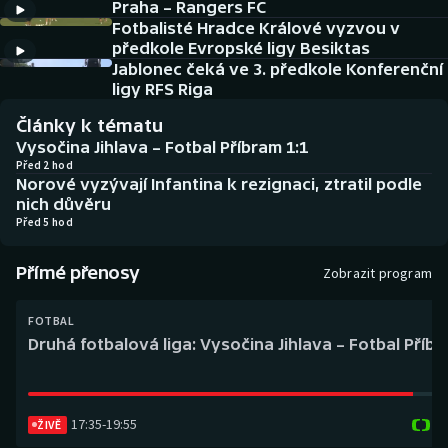
Praha – Rangers FC
Baseball a softbal
Soutěže
Fotbalisté Hradce Králové vyzvou v
předkole Evropské ligy Besiktas
Basketbal
Historické návraty
Jablonec čeká ve 3. předkole Konferenční
ligy RFS Riga
Biatlon
Aplikace ČT sport
Články k tématu
Vysočina Jihlava – Fotbal Příbram 1:1
Boby a skeleton
AZ kvíz
Před 2 hod
Norové vyzývají Infantina k rezignaci, ztratil podle
nich důvěru
Box
Před 5 hod
Curling
Přímé přenosy
Zobrazit program
Dostihy
FOTBAL
Druhá fotbalová liga: Vysočina Jihlava – Fotbal Příb
Florbal
Futsal
17:35
-
19:55
ŽIVĚ
Golf