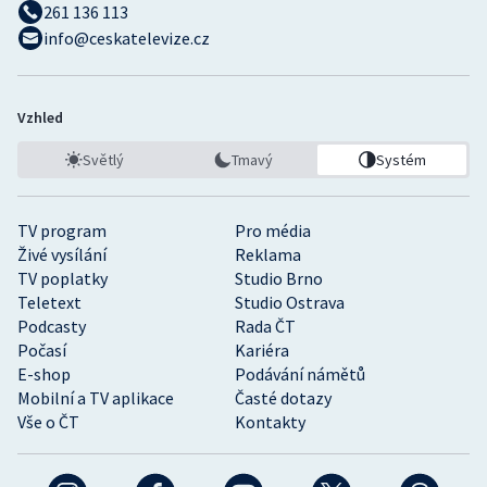
261 136 113
info@ceskatelevize.cz
Vzhled
Světlý
Tmavý
Systém
TV program
Pro média
Živé vysílání
Reklama
TV poplatky
Studio Brno
Teletext
Studio Ostrava
Podcasty
Rada ČT
Počasí
Kariéra
E-shop
Podávání námětů
Mobilní a TV aplikace
Časté dotazy
Vše o ČT
Kontakty