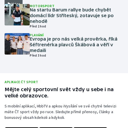
Video
MOTORSPORT
Olympijské hry
Na startu Barum rallye bude chybět
domácí lídr Stříteský, zotavuje se po
nehodě
Parasport
Před 2 hod
PLAVÁNÍ
Plavání
Evropa je pro nás velká prověrka, říká
šéftrenérka plavců Škábová a věří v
Plážový volejbal
medaili
Před 3 hod
Ragby
Rychlobruslení
APLIKACE ČT SPORT
Mějte celý sportovní svět vždy u sebe i na
Rychlostní kanoistika
velké obrazovce.
Short track
S mobilní aplikací, HbbTV a apkou iVysílání ve své chytré televizi
máte ČT sport vždy po ruce. Sledujte přímé přenosy, články a
bonusový obsah kdekoli a kdykoli.
Sportovní střelba