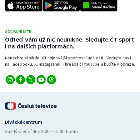
Stolní tenis
Triatlon
SOCIÁLNÍ SÍTĚ
Veslování
Odteď vám už nic neunikne. Sledujte ČT sport
i na dalších platformách.
Vodní slalom
Nenechte si nikde ujít nejnovější sportovní události. Sledujte nás i
Volejbal
na Facebooku, X, Instagramu, Threads či YouTube a buďte v obraze.
Ostatní
Divácké centrum
každý všední den:
8:00—16:00 hodin