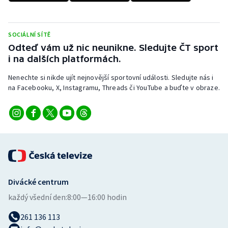
Stolní tenis
Triatlon
SOCIÁLNÍ SÍTĚ
Odteď vám už nic neunikne. Sledujte ČT sport
Veslování
i na dalších platformách.
Nenechte si nikde ujít nejnovější sportovní události. Sledujte nás i
Vodní slalom
na Facebooku, X, Instagramu, Threads či YouTube a buďte v obraze.
Volejbal
Ostatní
Divácké centrum
každý všední den:
8:00—16:00 hodin
261 136 113