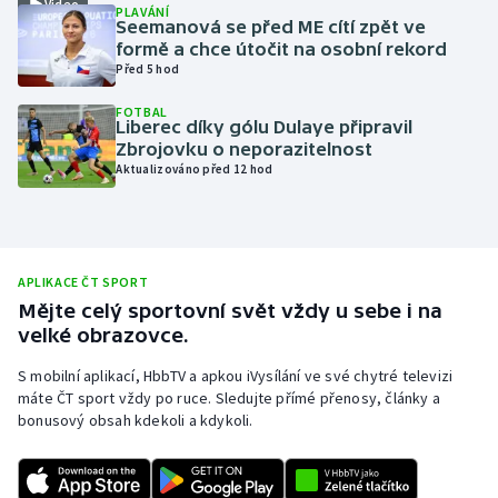
Video
PLAVÁNÍ
Seemanová se před ME cítí zpět ve
Olympijské hry
formě a chce útočit na osobní rekord
Před 5 hod
Parasport
FOTBAL
Liberec díky gólu Dulaye připravil
Plavání
Zbrojovku o neporazitelnost
Aktualizováno před 12 hod
Plážový volejbal
Ragby
APLIKACE ČT SPORT
Rychlobruslení
Mějte celý sportovní svět vždy u sebe i na
velké obrazovce.
Rychlostní kanoistika
S mobilní aplikací, HbbTV a apkou iVysílání ve své chytré televizi
máte ČT sport vždy po ruce. Sledujte přímé přenosy, články a
Short track
bonusový obsah kdekoli a kdykoli.
Sportovní střelba