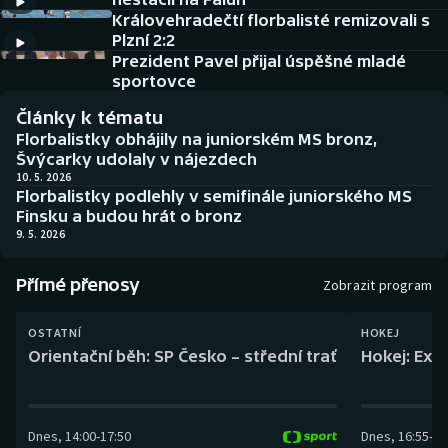
Baseball a softbal
Soutěže
Královehradečtí florbalisté remizovali s
Plzní 2:2
Basketbal
Historické návraty
Prezident Pavel přijal úspěšné mladé
sportovce
Biatlon
Aplikace ČT sport
Články k tématu
Florbalistky obhájily na juniorském MS bronz,
Boby a skeleton
AZ kvíz
Švýcarky udolaly v nájezdech
10. 5. 2026
Florbalistky podlehly v semifinále juniorského MS
Box
Finsku a budou hrát o bronz
9. 5. 2026
Curling
Přímé přenosy
Zobrazit program
Dostihy
OSTATNÍ
HOKEJ
Florbal
Orientační běh: SP Česko – střední trať
Hokej: Exh
Futsal
Dnes
,
14:00
-
17:50
Dnes
,
16:55
-
19
Golf