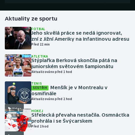
Gymnastika
Aktuality ze sportu
Házená
FOTBAL
Jeho skvělá práce se nedá ignorovat,
zní z Jižní Ameriky na Infantinovu adresu
Jezdectví
Před 22 min
ATLETIKA
Judo
Stýplařka Berková skončila pátá na
juniorském světovém šampionátu
Krasobruslení
Aktualizováno před 1 hod
TENIS
Lezení
Menšík je v Montrealu v
SESTŘIH
osmifinále
Aktualizováno před 2 hod
Lyže a snowboard
Video
HOKEJ
Moderní pětiboj
Střelecká převaha nestačila. Osmnáctka
prohrála i se Švýcarskem
Před 2 hod
Motorsport