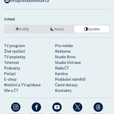
info@ceskatelevize.cz
Vzhled
Světlý
Tmavý
Systém
TV program
Pro média
Živé vysílání
Reklama
TV poplatky
Studio Brno
Teletext
Studio Ostrava
Podcasty
Rada ČT
Počasí
Kariéra
E-shop
Podávání námětů
Mobilní a TV aplikace
Časté dotazy
Vše o ČT
Kontakty