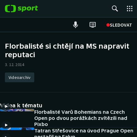
POPULÁRNÍ
SLEDOVAT
Fotbal
Florbalisté si chtějí na MS napravit
reputaci
Hokej
3. 12. 2014
Tenis
Videoarchiv
Atletika
Cyklistika
Videa k tématu
DALŠÍ SPORTY
Florbalisté Varů Bohemians na Czech
Open po dvou porážkách zvítězili nad
Pixbo
Americký fotbal
NEPŘEHLÉDNĚTE
Tatran Střešovice na úvod Prague Open
nestačil na Falun