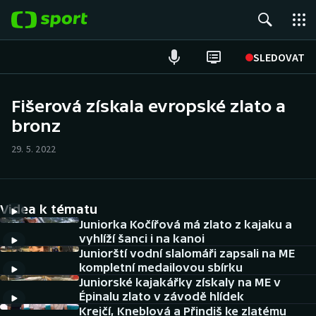
POPULÁRNÍ
SLEDOVAT
Fotbal
Fišerová získala evropské zlato a
bronz
Hokej
29. 5. 2022
Tenis
Atletika
Videa k tématu
Cyklistika
Juniorka Kočířová má zlato z kajaku a
vyhlíží šanci i na kanoi
Juniorští vodní slalomáři zapsali na ME
DALŠÍ SPORTY
kompletní medailovou sbírku
Juniorské kajakářky získaly na ME v
Americký fotbal
NEPŘEHLÉDNĚTE
Épinalu zlato v závodě hlídek
Krejčí, Kneblová a Přindiš ke zlatému