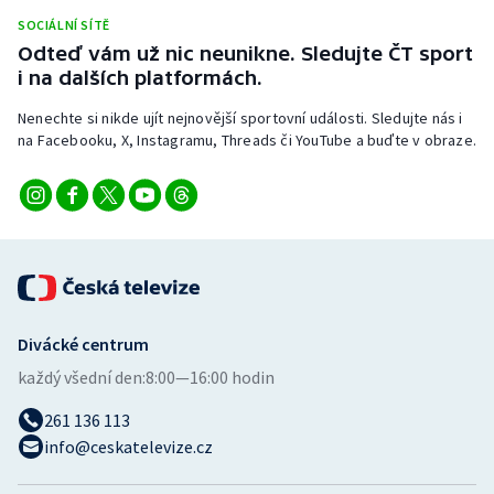
Stolní tenis
SOCIÁLNÍ SÍTĚ
Odteď vám už nic neunikne. Sledujte ČT sport
Triatlon
i na dalších platformách.
Nenechte si nikde ujít nejnovější sportovní události. Sledujte nás i
Veslování
na Facebooku, X, Instagramu, Threads či YouTube a buďte v obraze.
Vodní slalom
Volejbal
Ostatní
Divácké centrum
každý všední den:
8:00—16:00 hodin
261 136 113
info@ceskatelevize.cz