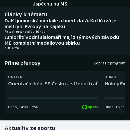
Baseball a softbal
Soutěže
úspěchu na MS
Články k tématu
Basketbal
Historické návraty
Další juniorská medaile a hned zlatá. Kočířová je
mistryní Evropy na kajaku
Biatlon
Aplikace ČT sport
Aktualizováno před 10 hod
Juniorští vodní slalomáři mají z týmových závodů
ME kompletní medailovou sbírku
Boby a skeleton
AZ kvíz
6. 8. 2026
Box
Přímé přenosy
Zobrazit program
Curling
OSTATNÍ
HOKEJ
Orientační běh: SP Česko – střední trať
Hokej: Exh
Dostihy
Florbal
Dnes
,
14:00
-
17:50
Dnes
,
16:55
-
19
Futsal
Aktuality ze sportu
Golf