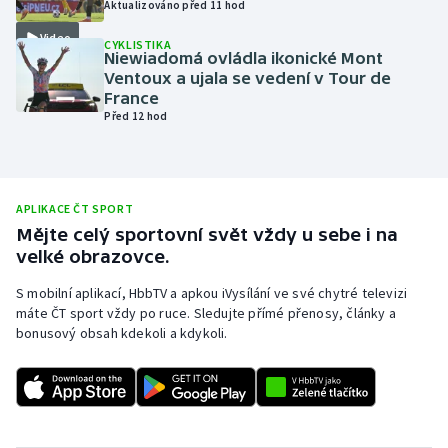
Aktualizováno před 11 hod
Olympijské hry
Video
CYKLISTIKA
Niewiadomá ovládla ikonické Mont
Parasport
Ventoux a ujala se vedení v Tour de
France
Před 12 hod
Plavání
Plážový volejbal
APLIKACE ČT SPORT
Ragby
Mějte celý sportovní svět vždy u sebe i na
velké obrazovce.
Rychlobruslení
S mobilní aplikací, HbbTV a apkou iVysílání ve své chytré televizi
máte ČT sport vždy po ruce. Sledujte přímé přenosy, články a
Rychlostní kanoistika
bonusový obsah kdekoli a kdykoli.
Short track
Sportovní střelba