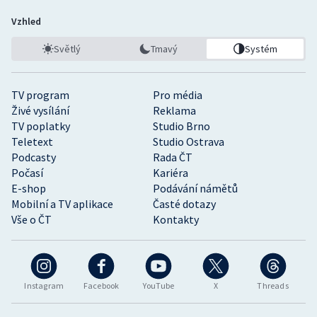
Vzhled
Světlý
Tmavý
Systém
TV program
Pro média
Živé vysílání
Reklama
TV poplatky
Studio Brno
Teletext
Studio Ostrava
Podcasty
Rada ČT
Počasí
Kariéra
E-shop
Podávání námětů
Mobilní a TV aplikace
Časté dotazy
Vše o ČT
Kontakty
Instagram
Facebook
YouTube
X
Threads