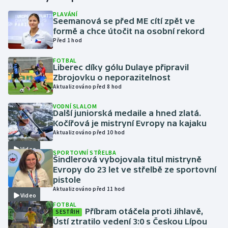
PLAVÁNÍ
Seemanová se před ME cítí zpět ve
Gymnastika
formě a chce útočit na osobní rekord
Před 1 hod
Házená
FOTBAL
Liberec díky gólu Dulaye připravil
Jezdectví
Zbrojovku o neporazitelnost
Aktualizováno před 8 hod
Judo
VODNÍ SLALOM
Další juniorská medaile a hned zlatá.
Krasobruslení
Kočířová je mistryní Evropy na kajaku
Aktualizováno před 10 hod
Lezení
Video
SPORTOVNÍ STŘELBA
Šindlerová vybojovala titul mistryně
Lyže a snowboard
Evropy do 23 let ve střelbě ze sportovní
pistole
Aktualizováno před 11 hod
Moderní pětiboj
Video
FOTBAL
Příbram otáčela proti Jihlavě,
SESTŘIH
Motorsport
Ústí ztratilo vedení 3:0 s Českou Lípou