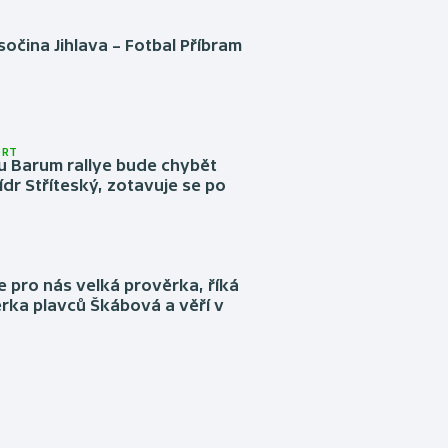
očina Jihlava – Fotbal Příbram
ORT
u Barum rallye bude chybět
ídr Stříteský, zotavuje se po
e pro nás velká prověrka, říká
rka plavců Škábová a věří v