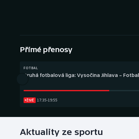
Curling
Dostihy
Florbal
Futsal
Přímé přenosy
Golf
FOTBAL
Druhá fotbalová liga: Vysočina Jihlava – Fotba
Gymnastika
17:35
-
19:55
ŽIVĚ
Aktuality ze sportu