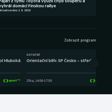
Pajari z týmu Toyota využil chyb soupeřů a
vyhrál domácí Finskou rallye
ktualizováno 2. 8. 2026
Zobrazit program
OSTATNÍ
H
kol Hluboká
Orientační běh: SP Česko – střední trať
H
Zítra
,
14:00
-
17:50
Z