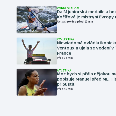
VODNÍ SLALOM
Další juniorská medaile a hn
Kočířová je mistryní Evropy
Aktualizováno před 11 min
CYKLISTIKA
Niewiadomá ovládla ikonick
Ventoux a ujala se vedení v
France
Před 13 min
ATLETIKA
Moc bych si přála nějakou me
popisuje Manuel před ME. Tl
připustit
Před 47 min