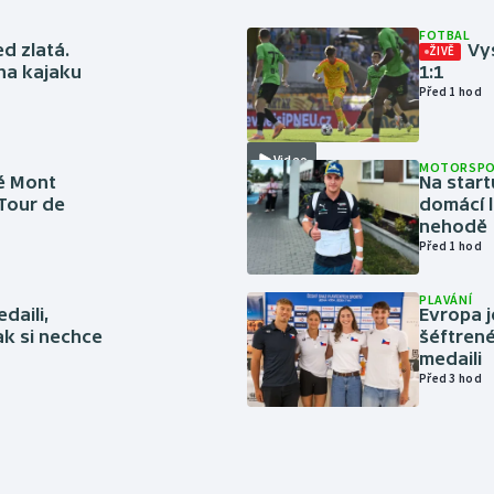
FOTBAL
ed zlatá.
Vys
ŽIVĚ
 na kajaku
1:1
Před 1 hod
Video
MOTORSP
é Mont
Na start
 Tour de
domácí l
nehodě
Před 1 hod
PLAVÁNÍ
daili,
Evropa j
ak si nechce
šéftrené
medaili
Před 3 hod