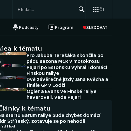
ČT
Podcasty
Program
SLEDOVAT
NEPŘEHLÉDNĚTE
Soutěže
idea k tématu
Pro Jakuba Terešáka skončila po
Historické návraty
pádu sezona MČR v motokrosu
Pajari po Estonsku vyhrál i domácí
Aplikace ČT sport
Finskou rallye
Dvě závěrečné jízdy Jana Kvěcha a
AZ kvíz
finále GP v Lodži
Ogier a Evans ve Finské rallye
havarovali, vede Pajari
Články k tématu
Na startu Barum rallye bude chybět domácí
lídr Stříteský, zotavuje se po nehodě
Před 1 hod