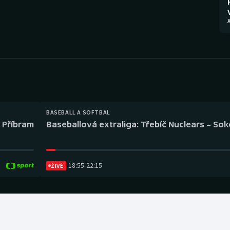
Moderní pětiboj
Triatlon
A
Motorsport
Veslování
Olympijské hry
Vodní slalom
Parasport
Volejbal
Plavání
Ostatní
BASEBALL A SOFTBAL
l Příbram
Baseballová extraliga: Třebíč Nuclears – So
Plážový volejbal
18:55
-
22:15
ŽIVĚ