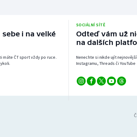
SOCIÁLNÍ SÍTĚ
 sebe i na velké
Odteď vám už nic
na dalších platf
izi máte ČT sport vždy po ruce.
Nenechte si nikde ujít nejnovější
ykoli.
Instagramu, Threads či YouTube 
Č