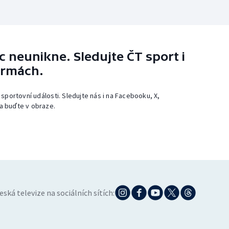
 neunikne. Sledujte ČT sport i
ormách.
 sportovní události. Sledujte nás i na Facebooku, X,
a buďte v obraze.
eská televize na sociálních sítích: