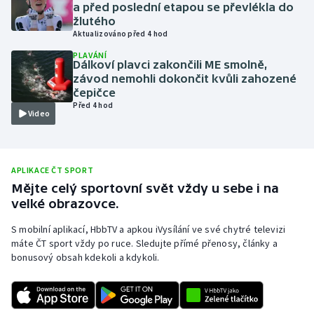
a před poslední etapou se převlékla do
Olympijské hry
žlutého
Aktualizováno před 4 hod
Parasport
PLAVÁNÍ
Dálkoví plavci zakončili ME smolně,
závod nemohli dokončit kvůli zahozené
Plavání
čepičce
Před 4 hod
Video
Plážový volejbal
Ragby
APLIKACE ČT SPORT
Mějte celý sportovní svět vždy u sebe i na
Rychlobruslení
velké obrazovce.
Rychlostní kanoistika
S mobilní aplikací, HbbTV a apkou iVysílání ve své chytré televizi
máte ČT sport vždy po ruce. Sledujte přímé přenosy, články a
Short track
bonusový obsah kdekoli a kdykoli.
Sportovní střelba