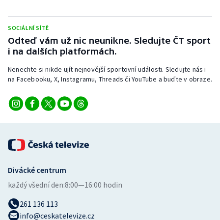
Stolní tenis
SOCIÁLNÍ SÍTĚ
Triatlon
Odteď vám už nic neunikne. Sledujte ČT sport
i na dalších platformách.
Veslování
Nenechte si nikde ujít nejnovější sportovní události. Sledujte nás i
Vodní slalom
na Facebooku, X, Instagramu, Threads či YouTube a buďte v obraze.
Volejbal
Ostatní
Divácké centrum
každý všední den:
8:00—16:00 hodin
261 136 113
info@ceskatelevize.cz