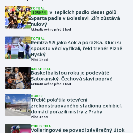
FOTBAL
V Teplicích padlo deset gólů,
SOUHRN
Gymnastika
Sparta padla v Boleslavi, Zlín zůstává
nulový
Házená
Aktualizováno před 1 hod
FOTBAL
Jezdectví
Remíza 5:5 jako šok a porážka. Kluci si
spoustu věcí vyříkali, řekl trenér Plzně
Hyský
Judo
Před 1 hod
BASKETBAL
Krasobruslení
Basketbalistou roku je podeváté
Satoranský, Čechová slaví poprvé
Lezení
Aktualizováno před 1 hod
HOKEJ
Lyže a snowboard
Třebíč pokřtila otevření
zrekonstruovaného stadionu exhibicí,
domácí porazili mistry z Prahy
Moderní pětiboj
Před 3 hod
CYKLISTIKA
Motorsport
Volleringové se povedl závěrečný útok