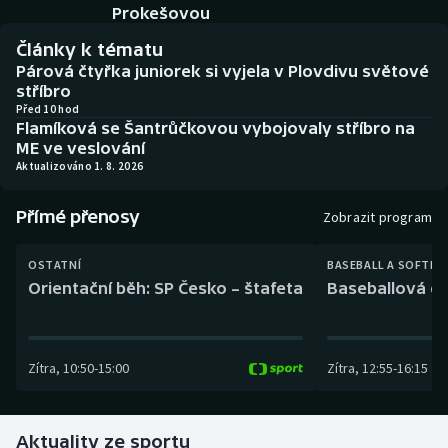
Baseball a softbal
Soutěže
Prokešovou
Články k tématu
Basketbal
Historické návraty
Párová čtyřka juniorek si vyjela v Plovdivu světové
stříbro
Biatlon
Aplikace ČT sport
Před 10 hod
Flamíková se Šantrůčkovou vybojovaly stříbro na
ME ve veslování
Boby a skeleton
AZ kvíz
Aktualizováno 1. 8. 2026
Box
Přímé přenosy
Zobrazit program
Curling
OSTATNÍ
BASEBALL A SOFTBA
Orientační běh: SP Česko – štafeta
Baseballová ex
Dostihy
Florbal
Zítra
,
10:50
-
15:00
Zítra
,
12:55
-
16:15
Futsal
Aktuality ze sportu
Golf