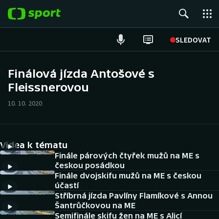
POPULÁRNÍ
SLEDOVAT
Fotbal
Finálová jízda Antošové s
Fleissnerovou
Hokej
10. 10. 2020
Tenis
Atletika
Videa k tématu
Cyklistika
Finále párových čtyřek mužů na ME s
českou posádkou
Finále dvojskifu mužů na ME s českou
DALŠÍ SPORTY
účastí
Stříbrná jízda Pavlíny Flamíkové s Annou
Americký fotbal
NEPŘEHLÉDNĚTE
Šantrůčkovou na ME
Semifinále skifu žen na ME s Alicí