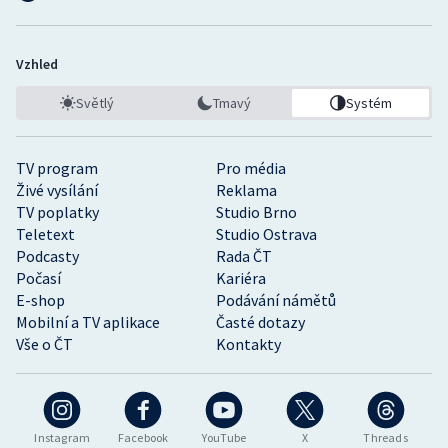
Vzhled
Světlý
Tmavý
Systém
TV program
Pro média
Živé vysílání
Reklama
TV poplatky
Studio Brno
Teletext
Studio Ostrava
Podcasty
Rada ČT
Počasí
Kariéra
E-shop
Podávání námětů
Mobilní a TV aplikace
Časté dotazy
Vše o ČT
Kontakty
Instagram
Facebook
YouTube
X
Threads