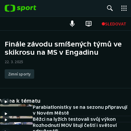
POPULÁRNÍ
SLEDOVAT
Fotbal
Finále závodu smíšených týmů ve
skikrosu na MS v Engadinu
Hokej
22. 3. 2025
Tenis
Zimní sporty
Atletika
Cyklistika
Videa k tématu
DALŠÍ SPORTY
Parabiatlonistky se na sezonu připravují
v Novém Městě
Běžci na lyžích testovali svůj výkon
Americký fotbal
NEPŘEHLÉDNĚTE
Rozhodnutí MOV litují čeští i světoví