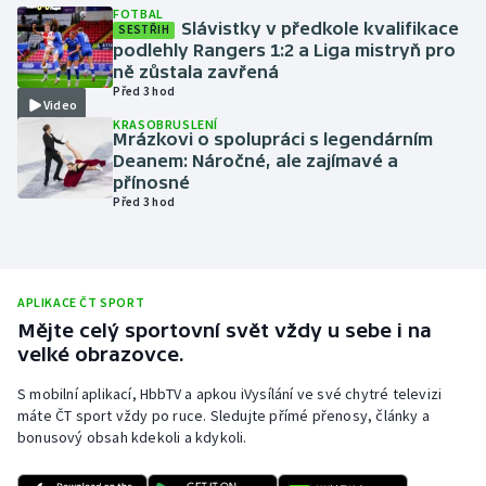
FOTBAL
Slávistky v předkole kvalifikace
Olympijské hry
SESTŘIH
podlehly Rangers 1:2 a Liga mistryň pro
ně zůstala zavřená
Parasport
Před 3 hod
Video
KRASOBRUSLENÍ
Plavání
Mrázkovi o spolupráci s legendárním
Deanem: Náročné, ale zajímavé a
přínosné
Plážový volejbal
Před 3 hod
Ragby
Rychlobruslení
APLIKACE ČT SPORT
Mějte celý sportovní svět vždy u sebe i na
Rychlostní kanoistika
velké obrazovce.
S mobilní aplikací, HbbTV a apkou iVysílání ve své chytré televizi
Short track
máte ČT sport vždy po ruce. Sledujte přímé přenosy, články a
bonusový obsah kdekoli a kdykoli.
Sportovní střelba