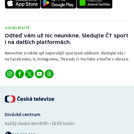
Stolní tenis
Triatlon
SOCIÁLNÍ SÍTĚ
Veslování
Odteď vám už nic neunikne. Sledujte ČT sport
i na dalších platformách.
Vodní slalom
Nenechte si nikde ujít nejnovější sportovní události. Sledujte nás i
na Facebooku, X, Instagramu, Threads či YouTube a buďte v obraze.
Volejbal
Ostatní
Divácké centrum
každý všední den:
8:00—16:00 hodin