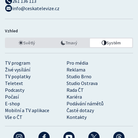
261 136 113
info@ceskatelevize.cz
Vzhled
Světlý
Tmavý
Systém
TV program
Pro média
Živé vysílání
Reklama
TV poplatky
Studio Brno
Teletext
Studio Ostrava
Podcasty
Rada ČT
Počasí
Kariéra
E-shop
Podávání námětů
Mobilní a TV aplikace
Časté dotazy
Vše o ČT
Kontakty