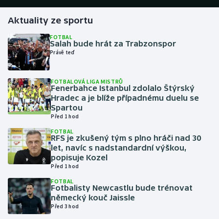
Aktuality ze sportu
Gymnastika
FOTBAL
Salah bude hrát za Trabzonspor
Házená
Právě teď
Jezdectví
FOTBALOVÁ LIGA MISTRŮ
Fenerbahce Istanbul zdolalo Štýrský
Judo
Hradec a je blíže případnému duelu se
Spartou
Krasobruslení
Před 1 hod
FOTBAL
RFS je zkušený tým s plno hráči nad 30
Lezení
let, navíc s nadstandardní výškou,
popisuje Kozel
Lyže a snowboard
Před 1 hod
FOTBAL
Moderní pětiboj
Fotbalisty Newcastlu bude trénovat
německý kouč Jaissle
Před 3 hod
Motorsport