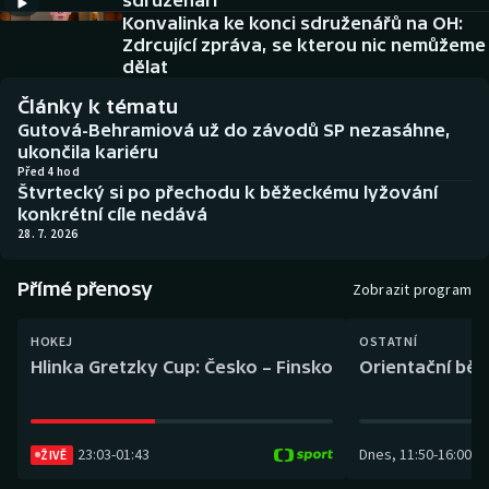
sdruženáři
Baseball a softbal
Soutěže
Konvalinka ke konci sdruženářů na OH:
Zdrcující zpráva, se kterou nic nemůžeme
Basketbal
Historické návraty
dělat
Články k tématu
Biatlon
Aplikace ČT sport
Gutová-Behramiová už do závodů SP nezasáhne,
ukončila kariéru
Boby a skeleton
AZ kvíz
Před 4 hod
Štvrtecký si po přechodu k běžeckému lyžování
konkrétní cíle nedává
Box
28. 7. 2026
Curling
Přímé přenosy
Zobrazit program
Dostihy
HOKEJ
OSTATNÍ
Hlinka Gretzky Cup: Česko – Finsko
Orientační běh
Florbal
Futsal
23:03
-
01:43
Dnes
,
11:50
-
16:00
ŽIVĚ
Golf