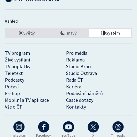
Vzhled
Světlý
Tmavý
Systém
TV program
Pro média
Živé vysílání
Reklama
TV poplatky
Studio Brno
Teletext
Studio Ostrava
Podcasty
Rada ČT
Počasí
Kariéra
E-shop
Podávání námětů
Mobilní a TV aplikace
Časté dotazy
Vše o ČT
Kontakty
Instagram
Facebook
YouTube
X
Threads