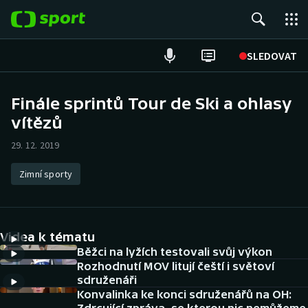
POPULÁRNÍ
SLEDOVAT
ME v atletice
Finále sprintů Tour de Ski a ohlasy
vítězů
ME v plavání
29. 12. 2019
Fotbal
Zimní sporty
Hokej
Tenis
Videa k tématu
DALŠÍ SPORTY
Běžci na lyžích testovali svůj výkon
Rozhodnutí MOV litují čeští i světoví
sdruženáři
Americký fotbal
NEPŘEHLÉDNĚTE
Konvalinka ke konci sdruženářů na OH: