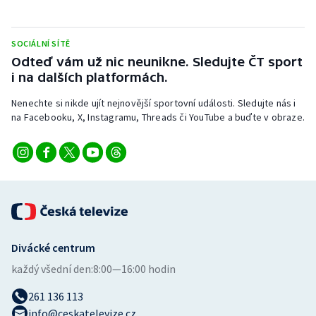
Short track
Sportovní střelba
SOCIÁLNÍ SÍTĚ
Odteď vám už nic neunikne. Sledujte ČT sport
i na dalších platformách.
Stolní tenis
Nenechte si nikde ujít nejnovější sportovní události. Sledujte nás i
Triatlon
na Facebooku, X, Instagramu, Threads či YouTube a buďte v obraze.
Veslování
Vodní slalom
Volejbal
Ostatní
Divácké centrum
každý všední den:
8:00—16:00 hodin
261 136 113
info@ceskatelevize.cz