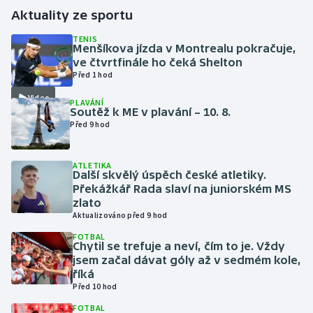
Aktuality ze sportu
Futsal
TENIS
Menšíkova jízda v Montrealu pokračuje,
ve čtvrtfinále ho čeká Shelton
Golf
Před 1 hod
Video
Gymnastika
PLAVÁNÍ
Soutěž k ME v plavání – 10. 8.
Před 9 hod
Házená
Jezdectví
ATLETIKA
Další skvělý úspěch české atletiky.
Překážkář Rada slaví na juniorském MS
Judo
zlato
Aktualizováno před 9 hod
Krasobruslení
FOTBAL
Chytil se trefuje a neví, čím to je. Vždy
jsem začal dávat góly až v sedmém kole,
Lezení
říká
Před 10 hod
Lyže a snowboard
FOTBAL