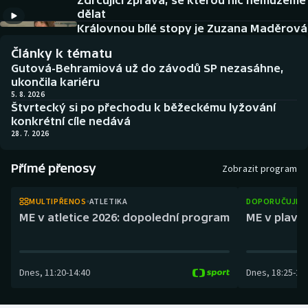
Zdrcující zpráva, se kterou nic nemůžeme
Atletika
Soutěže
dělat
Královnou bílé stopy je Zuzana Maděrová
Baseball a softbal
Historické návraty
Články k tématu
Gutová-Behramiová už do závodů SP nezasáhne,
Basketbal
Aplikace ČT sport
ukončila kariéru
5. 8. 2026
Štvrtecký si po přechodu k běžeckému lyžování
Biatlon
AZ kvíz
konkrétní cíle nedává
28. 7. 2026
Boby a skeleton
Přímé přenosy
Zobrazit program
Box
MULTIPŘENOS
ATLETIKA
DOPORUČUJEM
Curling
ME v atletice 2026: dopolední program
ME v plaván
Cyklistika
Dnes
,
11:20
-
14:40
Dnes
,
18:25
-
21
Dostihy
Florbal