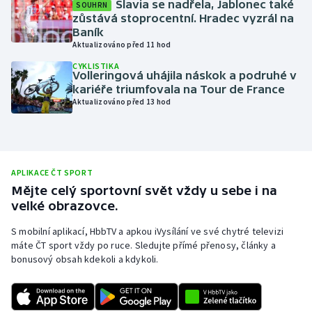
Slavia se nadřela, Jablonec také
SOUHRN
zůstává stoprocentní. Hradec vyzrál na
Moderní pětiboj
Baník
Aktualizováno před 11 hod
Motorsport
CYKLISTIKA
Volleringová uhájila náskok a podruhé v
Olympijské hry
kariéře triumfovala na Tour de France
Aktualizováno před 13 hod
Parasport
Plavání
APLIKACE ČT SPORT
Plážový volejbal
Mějte celý sportovní svět vždy u sebe i na
velké obrazovce.
Ragby
S mobilní aplikací, HbbTV a apkou iVysílání ve své chytré televizi
máte ČT sport vždy po ruce. Sledujte přímé přenosy, články a
Rychlobruslení
bonusový obsah kdekoli a kdykoli.
Rychlostní kanoistika