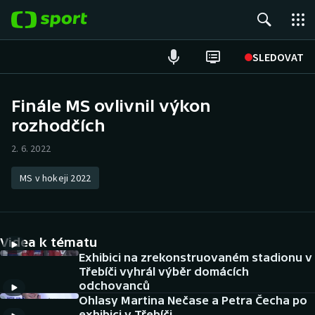
POPULÁRNÍ
SLEDOVAT
Fotbal
Finále MS ovlivnil výkon
rozhodčích
Hokej
2. 6. 2022
Tenis
MS v hokeji 2022
Atletika
Cyklistika
Videa k tématu
DALŠÍ SPORTY
Exhibici na zrekonstruovaném stadionu v
Třebíči vyhrál výběr domácích
odchovanců
Americký fotbal
NEPŘEHLÉDNĚTE
Ohlasy Martina Nečase a Petra Čecha po
exhibici v Třebíči