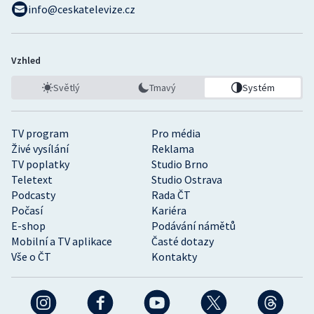
info@ceskatelevize.cz
Vzhled
Světlý
Tmavý
Systém
TV program
Pro média
Živé vysílání
Reklama
TV poplatky
Studio Brno
Teletext
Studio Ostrava
Podcasty
Rada ČT
Počasí
Kariéra
E-shop
Podávání námětů
Mobilní a TV aplikace
Časté dotazy
Vše o ČT
Kontakty