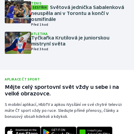
Video
TENIS
Světová jednička Sabalenková
SESTŘIH
Olympijské hry
neuspěla ani v Torontu a končí v
osmifinále
Parasport
Před 1 hod
ATLETIKA
Plavání
Tyčkařka Krutilová je juniorskou
mistryní světa
Před 3 hod
Plážový volejbal
Ragby
APLIKACE ČT SPORT
Rychlobruslení
Mějte celý sportovní svět vždy u sebe i na
velké obrazovce.
Rychlostní kanoistika
S mobilní aplikací, HbbTV a apkou iVysílání ve své chytré televizi
Short track
máte ČT sport vždy po ruce. Sledujte přímé přenosy, články a
bonusový obsah kdekoli a kdykoli.
Sportovní střelba