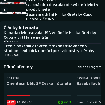
Baseball a softbal
Soutěže
Osmnáctka dostala od Švýcarů lekci v
produktivitě
Basketbal
Historické návraty
Záznam utkání Hlinka Gretzky Cupu
Finsko – Česko
Biatlon
Aplikace ČT sport
Články k tématu
Kanada deklasovala USA ve finále Hlinka Gretzky
Boby a skeleton
AZ kvíz
Cupu a vrátila se na trůn
Před 45 min
Třebíč pokřtila otevření zrekonstruovaného
Box
stadionu exhibicí, domácí porazili mistry z Prahy
Před 16 hod
Curling
Přímé přenosy
Zobrazit program
Dostihy
OSTATNÍ
BASEBALL A SOFTBA
Florbal
Orientační běh: SP Česko – štafeta
Baseballová ex
Futsal
10:50
-
15:00
Dnes
,
12:55
-
16:15
ŽIVĚ
Golf