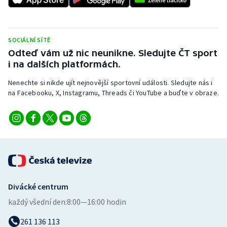
Stolní tenis
Triatlon
SOCIÁLNÍ SÍTĚ
Odteď vám už nic neunikne. Sledujte ČT sport
Veslování
i na dalších platformách.
Vodní slalom
Nenechte si nikde ujít nejnovější sportovní události. Sledujte nás i
na Facebooku, X, Instagramu, Threads či YouTube a buďte v obraze.
Volejbal
Ostatní
Divácké centrum
každý všední den:
8:00—16:00 hodin
261 136 113