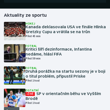
Gymnastika
Aktuality ze sportu
Házená
HOKEJ
Kanada deklasovala USA ve finále Hlinka
Gretzky Cupu a vrátila se na trůn
Jezdectví
Před 45 min
FOTBAL
Judo
Kritici šíří dezinformace, Infantina
nedáme, hlásí FIFA
Krasobruslení
Před 59 min
FOTBAL
Lezení
Druhá porážka na startu sezony je v boji
o titul problém, připustil Priske
Před 1 hod
Lyže a snowboard
OSTATNÍ
Moderní pětiboj
SP v orientačním běhu ve Vyšším
ŽIVĚ
Brodě
Před 1 hod
Motorsport