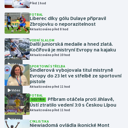
Před 1 hod
Gymnastika
FOTBAL
Liberec díky gólu Dulaye připravil
Zbrojovku o neporazitelnost
Házená
Aktualizováno před 8 hod
Jezdectví
VODNÍ SLALOM
Další juniorská medaile a hned zlatá.
Kočířová je mistryní Evropy na kajaku
Judo
Aktualizováno před 10 hod
Video
SPORTOVNÍ STŘELBA
Krasobruslení
Šindlerová vybojovala titul mistryně
Evropy do 23 let ve střelbě ze sportovní
Lezení
pistole
Aktualizováno před 11 hod
Video
Lyže a snowboard
FOTBAL
Příbram otáčela proti Jihlavě,
SESTŘIH
Ústí ztratilo vedení 3:0 s Českou Lípou
Moderní pětiboj
Aktualizováno před 11 hod
Video
CYKLISTIKA
Motorsport
Niewiadomá ovládla ikonické Mont