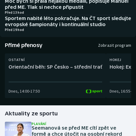
Moc bych si přála nějakou medaili, popisuje Manuel
Baseball a softbal
Soutěže
před ME. Tlak si nechce připustit
Před 13 hod
Sportem nabité léto pokračuje. Na ČT sport sledujte
Basketbal
Historické návraty
evropské šampionáty i kontinuální studio
Před 19 hod
Biatlon
Aplikace ČT sport
Přímé přenosy
Zobrazit program
Boby a skeleton
AZ kvíz
OSTATNÍ
HOKEJ
Box
Orientační běh: SP Česko – střední trať
Hokej: Exh
Curling
Dnes
,
14:00
-
17:50
Dnes
,
16:55
-
19
Dostihy
Florbal
Aktuality ze sportu
Futsal
PLAVÁNÍ
Seemanová se před ME cítí zpět ve
formě a chce útočit na osobní rekord
Golf