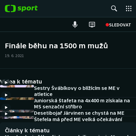
POPULÁRNÍ
SLEDOVAT
Fotbal
Finále běhu na 1500 m mužů
Hokej
19. 6. 2021
Tenis
Videa k tématu
Atletika
Sestry Švábíkovy o blížícím se ME v
atletice
Cyklistika
Juniorská štafeta na 4x400 m získala na
MS senzační stříbro
DALŠÍ SPORTY
Desetibojař Järvinen se chystá na ME
Štefela má před ME velká očekávání
Americký fotbal
NEPŘEHLÉDNĚTE
Články k tématu