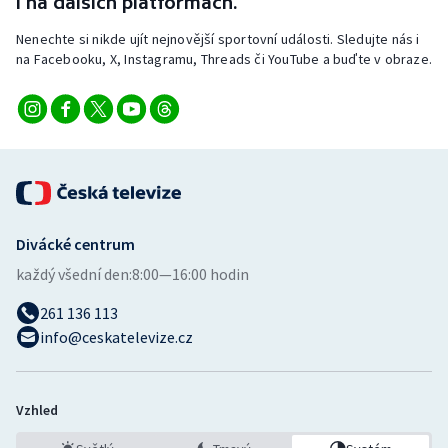
i na dalších platformách.
Stolní tenis
Nenechte si nikde ujít nejnovější sportovní události. Sledujte nás i
na Facebooku, X, Instagramu, Threads či YouTube a buďte v obraze.
Triatlon
Veslování
Vodní slalom
Volejbal
Divácké centrum
Ostatní
každý všední den:
8:00—16:00 hodin
261 136 113
info@ceskatelevize.cz
Vzhled