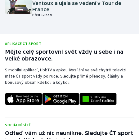
Ventoux a ujala se vedení v Tour de
Olympijské hry
France
Před 12 hod
Parasport
Plavání
APLIKACE ČT SPORT
Mějte celý sportovní svět vždy u sebe i na
Plážový volejbal
velké obrazovce.
Ragby
S mobilní aplikací, HbbTV a apkou iVysílání ve své chytré televizi
máte ČT sport vždy po ruce. Sledujte přímé přenosy, články a
bonusový obsah kdekoli a kdykoli.
Rychlobruslení
Rychlostní kanoistika
Short track
SOCIÁLNÍ SÍTĚ
Sportovní střelba
Odteď vám už nic neunikne. Sledujte ČT sport