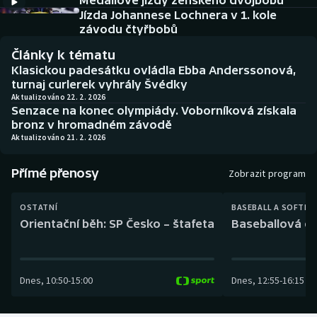
Medailové jízdy ženského dvojbobu
Baseball a softbal
Soutěže
Jízda Johannese Lochnera v 1. kole
závodu čtyřbobů
Basketbal
Historické návraty
Články k tématu
Klasickou padesátku ovládla Ebba Anderssonová,
Biatlon
Aplikace ČT sport
turnaj curlerek vyhrály Švédky
Aktualizováno 22. 2. 2026
Senzace na konec olympiády. Voborníková získala
Boby a skeleton
AZ kvíz
bronz v hromadném závodě
Aktualizováno 21. 2. 2026
Box
Přímé přenosy
Zobrazit program
Curling
OSTATNÍ
BASEBALL A SOFTBA
Dostihy
Orientační běh: SP Česko – štafeta
Baseballová ex
Florbal
Dnes
,
10:50
-
15:00
Dnes
,
12:55
-
16:15
Futsal
Golf