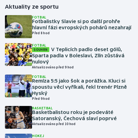
Aktuality ze sportu
Gymnastika
FOTBAL
Fotbalistky Slavie si po další prohře
hlavní fázi evropských pohárů nezahrají
Házená
Před 8 hod
Jezdectví
FOTBAL
V Teplicích padlo deset gólů,
SOUHRN
Sparta padla v Boleslavi, Zlín zůstává
Judo
nulový
Aktualizováno před 9 hod
Krasobruslení
FOTBAL
Remíza 5:5 jako šok a porážka. Kluci si
spoustu věcí vyříkali, řekl trenér Plzně
Lezení
Hyský
Před 9 hod
Lyže a snowboard
BASKETBAL
Basketbalistou roku je podeváté
Moderní pětiboj
Satoranský, Čechová slaví poprvé
Aktualizováno před 10 hod
Motorsport
HOKEJ