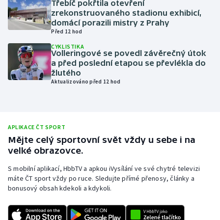
Třebíč pokřtila otevření
zrekonstruovaného stadionu exhibicí,
Olympijské hry
domácí porazili mistry z Prahy
Před 12 hod
Parasport
CYKLISTIKA
Volleringové se povedl závěrečný útok
Plavání
a před poslední etapou se převlékla do
žlutého
Aktualizováno před 12 hod
Plážový volejbal
Ragby
APLIKACE ČT SPORT
Rychlobruslení
Mějte celý sportovní svět vždy u sebe i na
velké obrazovce.
Rychlostní kanoistika
S mobilní aplikací, HbbTV a apkou iVysílání ve své chytré televizi
máte ČT sport vždy po ruce. Sledujte přímé přenosy, články a
Short track
bonusový obsah kdekoli a kdykoli.
Sportovní střelba