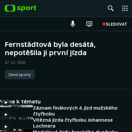
POPULÁRNÍ
SLEDOVAT
Fotbal
Fernstädtová byla desátá,
nepotěšila ji první jízda
Hokej
27. 11. 2020
Tenis
Zimní sporty
Atletika
Cyklistika
Videa k tématu
DALŠÍ SPORTY
Záznam finálových 4. jízd mužského
čtyřbobu
Vítězná jízda čtyřbobu Johannese
Americký fotbal
NEPŘEHLÉDNĚTE
Lochnera