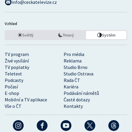
info@ceskatelevize.cz
Vzhled
Světlý
Tmavý
Systém
TV program
Pro média
Živé vysílání
Reklama
TV poplatky
Studio Brno
Teletext
Studio Ostrava
Podcasty
Rada ČT
Počasí
Kariéra
E-shop
Podávání námětů
Mobilní a TV aplikace
Časté dotazy
Vše o ČT
Kontakty