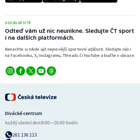
Stolní tenis
Triatlon
SOCIÁLNÍ SÍTĚ
Odteď vám už nic neunikne. Sledujte ČT sport
Veslování
i na dalších platformách.
Vodní slalom
Nenechte si nikde ujít nejnovější sportovní události. Sledujte nás i
na Facebooku, X, Instagramu, Threads či YouTube a buďte v obraze.
Volejbal
Ostatní
Divácké centrum
každý všední den:
8:00—16:00 hodin
261 136 113