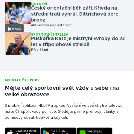
OSTATNÍ
Český orientační běh září. Křivda na
Olympijské hry
střední trati vyhrál, Dittrichová bere
bronz
Parasport
Aktualizováno před 1 hod
Video
SPORTOVNÍ STŘELBA
Plavání
Puškařka Katz je mistryní Evropy do 23
let v třípolohové střelbě
Před 2 hod
Plážový volejbal
Ragby
Rychlobruslení
APLIKACE ČT SPORT
Mějte celý sportovní svět vždy u sebe i na
velké obrazovce.
Rychlostní kanoistika
S mobilní aplikací, HbbTV a apkou iVysílání ve své chytré televizi
Short track
máte ČT sport vždy po ruce. Sledujte přímé přenosy, články a
bonusový obsah kdekoli a kdykoli.
Sportovní střelba