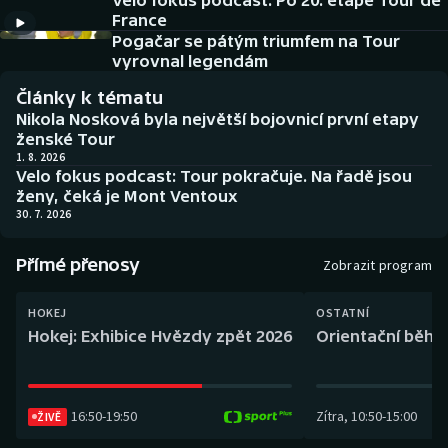
Velo fokus podcast: Po 20. etapě Tour de
Baseball a softbal
Soutěže
France
Pogačar se pátým triumfem na Tour
Basketbal
Historické návraty
vyrovnal legendám
Články k tématu
Biatlon
Aplikace ČT sport
Nikola Nosková byla největší bojovnicí první etapy
ženské Tour
Boby a skeleton
AZ kvíz
1. 8. 2026
Velo fokus podcast: Tour pokračuje. Na řadě jsou
ženy, čeká je Mont Ventoux
Box
30. 7. 2026
Curling
Přímé přenosy
Zobrazit program
Dostihy
HOKEJ
OSTATNÍ
Hokej: Exhibice Hvězdy zpět 2026
Orientační běh: 
Florbal
Futsal
16:50
-
19:50
Zítra
,
10:50
-
15:00
ŽIVĚ
Golf