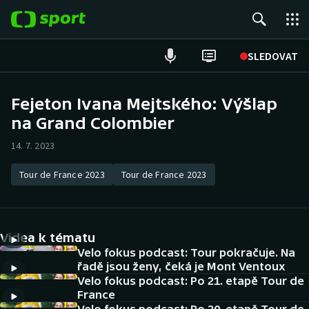
POPULÁRNÍ
SLEDOVAT
Fotbal
Fejeton Ivana Mejtského: Výšlap
na Grand Colombier
Hokej
14. 7. 2023
Tenis
Tour de France 2023
Tour de France 2023
Atletika
Cyklistika
Videa k tématu
DALŠÍ SPORTY
Velo fokus podcast: Tour pokračuje. Na
řadě jsou ženy, čeká je Mont Ventoux
Velo fokus podcast: Po 21. etapě Tour de
Americký fotbal
NEPŘEHLÉDNĚTE
France