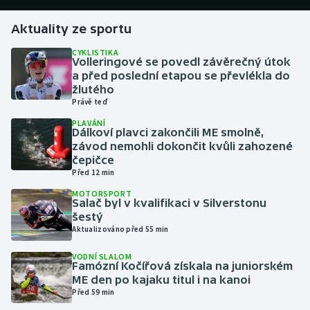
Aktuality ze sportu
Gymnastika
CYKLISTIKA
Volleringové se povedl závěrečný útok
Házená
a před poslední etapou se převlékla do
žlutého
Jezdectví
Právě teď
PLAVÁNÍ
Judo
Dálkoví plavci zakončili ME smolně,
závod nemohli dokončit kvůli zahozené
čepičce
Krasobruslení
Před 12 min
MOTORSPORT
Lezení
Salač byl v kvalifikaci v Silverstonu
šestý
Lyže a snowboard
Aktualizováno před 55 min
VODNÍ SLALOM
Moderní pětiboj
Famózní Kočířová získala na juniorském
ME den po kajaku titul i na kanoi
Před 59 min
Motorsport