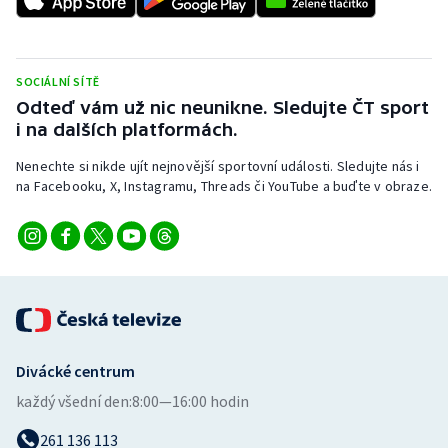
Stolní tenis
Triatlon
SOCIÁLNÍ SÍTĚ
Odteď vám už nic neunikne. Sledujte ČT sport
Veslování
i na dalších platformách.
Vodní slalom
Nenechte si nikde ujít nejnovější sportovní události. Sledujte nás i
na Facebooku, X, Instagramu, Threads či YouTube a buďte v obraze.
Volejbal
Ostatní
Divácké centrum
každý všední den:
8:00—16:00 hodin
261 136 113