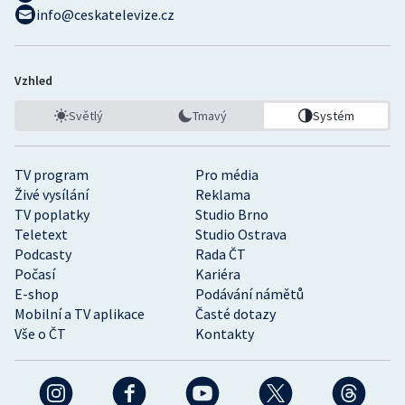
info@ceskatelevize.cz
Vzhled
Světlý
Tmavý
Systém
TV program
Pro média
Živé vysílání
Reklama
TV poplatky
Studio Brno
Teletext
Studio Ostrava
Podcasty
Rada ČT
Počasí
Kariéra
E-shop
Podávání námětů
Mobilní a TV aplikace
Časté dotazy
Vše o ČT
Kontakty