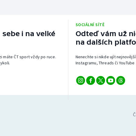
SOCIÁLNÍ SÍTĚ
 sebe i na velké
Odteď vám už nic
na dalších platf
izi máte ČT sport vždy po ruce.
Nenechte si nikde ujít nejnovější
ykoli.
Instagramu, Threads či YouTube 
Č