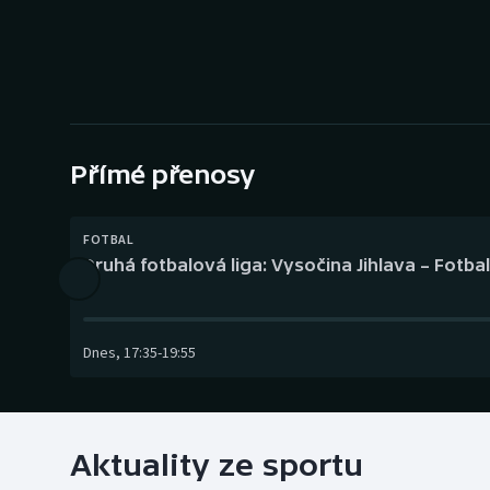
Curling
Dostihy
Florbal
Futsal
Přímé přenosy
Golf
FOTBAL
Druhá fotbalová liga: Vysočina Jihlava – Fotba
Gymnastika
Dnes
,
17:35
-
19:55
Aktuality ze sportu