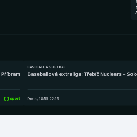
Moderní pětiboj
Triatlon
A
Motorsport
Veslování
Olympijské hry
Vodní slalom
Parasport
Volejbal
Plavání
Ostatní
BASEBALL A SOFTBAL
l Příbram
Baseballová extraliga: Třebíč Nuclears – So
Plážový volejbal
Dnes
,
18:55
-
22:15