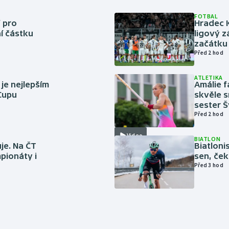
FOTBAL
 pro
Hradec 
í částku
ligový z
začátku 
Před 2 hod
ATLETIKA
 je nejlepším
Amálie 
 Cupu
skvěle s
sester 
Před 2 hod
Video
BIATLON
je. Na ČT
Biatlonis
pionáty i
sen, ček
Před 3 hod