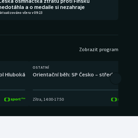
Česká osmnáctka ztrátu proti Finsku
nedotáhla a o medaile si nezahraje
ktualizováno včera v 09:23
Zobrazit program
OSTATNÍ
H
kol Hluboká
Orientační běh: SP Česko – střední trať
H
Zítra
,
14:00
-
17:50
Z