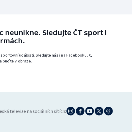
 neunikne. Sledujte ČT sport i
ormách.
 sportovní události. Sledujte nás i na Facebooku, X,
a buďte v obraze.
eská televize na sociálních sítích: