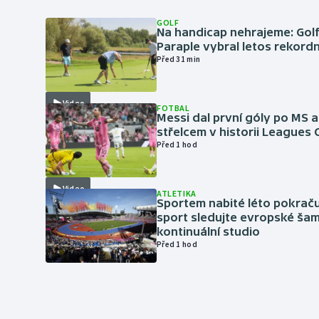
GOLF
Na handicap nehrajeme: Golf
Paraple vybral letos rekordn
Před 31 min
Video
FOTBAL
Messi dal první góly po MS a
střelcem v historii Leagues
Před 1 hod
Video
ATLETIKA
Sportem nabité léto pokraču
sport sledujte evropské šam
kontinuální studio
Před 1 hod