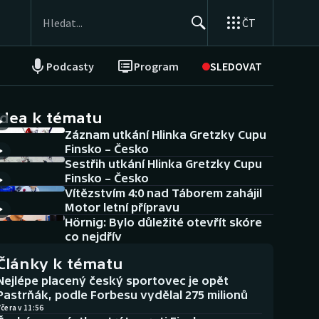
ČT
Podcasty
Program
SLEDOVAT
NEPŘEHLÉDNĚTE
Soutěže
idea k tématu
Záznam utkání Hlinka Gretzky Cupu
Historické návraty
Finsko – Česko
Sestřih utkání Hlinka Gretzky Cupu
Aplikace ČT sport
Finsko – Česko
Vítězstvím 4:0 nad Táborem zahájil
AZ kvíz
Motor letní přípravu
Hörnig: Bylo důležité otevřít skóre
co nejdřív
Články k tématu
Nejlépe placený český sportovec je opět
Pastrňák, podle Forbesu vydělal 275 milionů
čera v 11:56