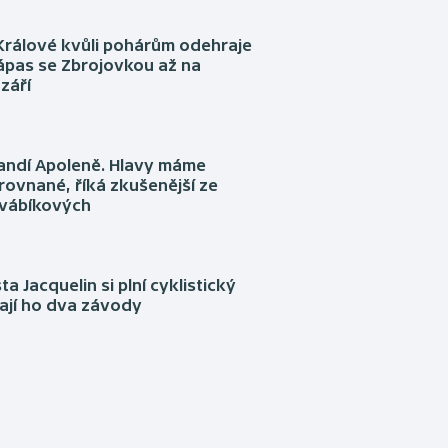
Králové kvůli pohárům odehraje
ápas se Zbrojovkou až na
září
fandí Apoleně. Hlavy máme
rovnané, říká zkušenější ze
Švábíkových
ta Jacquelin si plní cyklistický
ají ho dva závody