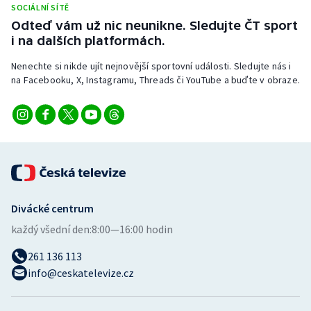
SOCIÁLNÍ SÍTĚ
Stolní tenis
Odteď vám už nic neunikne. Sledujte ČT sport
i na dalších platformách.
Triatlon
Nenechte si nikde ujít nejnovější sportovní události. Sledujte nás i
Veslování
na Facebooku, X, Instagramu, Threads či YouTube a buďte v obraze.
Vodní slalom
Volejbal
Ostatní
Divácké centrum
každý všední den:
8:00—16:00 hodin
261 136 113
info@ceskatelevize.cz