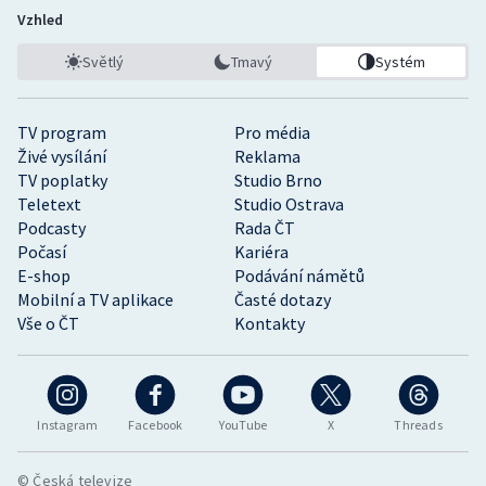
Vzhled
Světlý
Tmavý
Systém
TV program
Pro média
Živé vysílání
Reklama
TV poplatky
Studio Brno
Teletext
Studio Ostrava
Podcasty
Rada ČT
Počasí
Kariéra
E-shop
Podávání námětů
Mobilní a TV aplikace
Časté dotazy
Vše o ČT
Kontakty
Instagram
Facebook
YouTube
X
Threads
© Česká televize