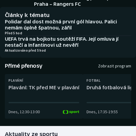
Baseball a softbal
Soutěže
Praha – Rangers FC
Články k tématu
Basketbal
Historické návraty
Polidar dal dost možná první gól hlavou. Palici
nemám úplně špatnou, zářil
Biatlon
Aplikace ČT sport
Před 5 hod
UEFA trvá na bojkotu soutěží FIFA. Její omluva jí
nestačí a Infantinovi už nevěří
Boby a skeleton
AZ kvíz
Aktualizováno před 5 hod
Box
Přímé přenosy
Zobrazit program
Curling
PLAVÁNÍ
FOTBAL
Plavání: TK před ME v plavání
Druhá fotbalová liga
Dostihy
Florbal
Dnes
,
12:30
-
13:00
Dnes
,
17:35
-
19:55
Futsal
Aktuality ze sportu
Golf