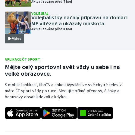
Aktualizováno před 7 hod
Olympijské hry
VOLEJBAL
Volejbalistky načaly přípravu na domácí
Parasport
ME vítězně a ukázaly maskota
Aktualizováno před 8 hod
Plavání
Video
Plážový volejbal
APLIKACE ČT SPORT
Ragby
Mějte celý sportovní svět vždy u sebe i na
velké obrazovce.
Rychlobruslení
S mobilní aplikací, HbbTV a apkou iVysílání ve své chytré televizi
máte ČT sport vždy po ruce. Sledujte přímé přenosy, články a
Rychlostní kanoistika
bonusový obsah kdekoli a kdykoli.
Short track
Sportovní střelba