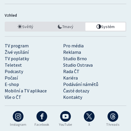
Vzhled
Světlý
Tmavý
Systém
TV program
Pro média
Živé vysílání
Reklama
TV poplatky
Studio Brno
Teletext
Studio Ostrava
Podcasty
Rada ČT
Počasí
Kariéra
E-shop
Podávání námětů
Mobilní a TV aplikace
Časté dotazy
Vše o ČT
Kontakty
Instagram
Facebook
YouTube
X
Threads