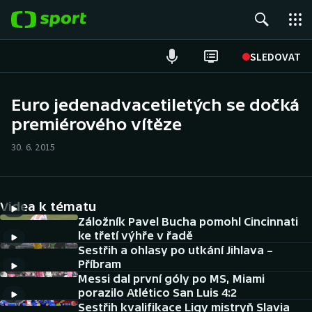
POPULÁRNÍ
SLEDOVAT
Fotbal
Euro jedenadvacetiletých se dočká
premiérového vítěze
Hokej
30. 6. 2015
Tenis
Atletika
Videa k tématu
Cyklistika
Záložník Pavel Bucha pomohl Cincinnati
ke třetí výhře v řadě
Sestřih a ohlasy po utkání Jihlava –
DALŠÍ SPORTY
Příbram
Messi dal první góly po MS, Miami
Americký fotbal
NEPŘEHLÉDNĚTE
porazilo Atlético San Luis 4:2
Sestřih kvalifikace Ligy mistryň Slavia