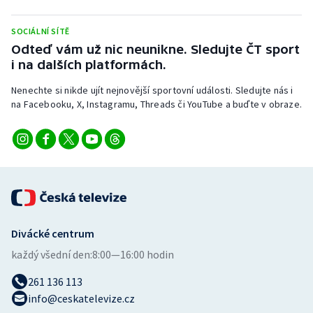
Stolní tenis
SOCIÁLNÍ SÍTĚ
Triatlon
Odteď vám už nic neunikne. Sledujte ČT sport
i na dalších platformách.
Veslování
Nenechte si nikde ujít nejnovější sportovní události. Sledujte nás i
na Facebooku, X, Instagramu, Threads či YouTube a buďte v obraze.
Vodní slalom
Volejbal
Ostatní
Divácké centrum
každý všední den:
8:00—16:00 hodin
261 136 113
info@ceskatelevize.cz