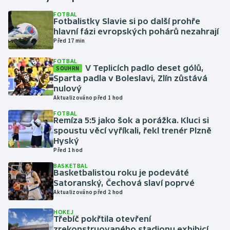
FOTBAL
Fotbalistky Slavie si po další prohře
Gymnastika
hlavní fázi evropských pohárů nezahrají
Před 17 min
Házená
FOTBAL
V Teplicích padlo deset gólů,
SOUHRN
Jezdectví
Sparta padla v Boleslavi, Zlín zůstává
nulový
Judo
Aktualizováno před 1 hod
FOTBAL
Remíza 5:5 jako šok a porážka. Kluci si
Krasobruslení
spoustu věcí vyříkali, řekl trenér Plzně
Hyský
Lezení
Před 1 hod
BASKETBAL
Lyže a snowboard
Basketbalistou roku je podeváté
Satoranský, Čechová slaví poprvé
Aktualizováno před 2 hod
Moderní pětiboj
HOKEJ
Třebíč pokřtila otevření
Motorsport
zrekonstruovaného stadionu exhibicí,