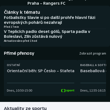
Baseball a softbal
Soutěže
Praha – Rangers FC
Články k tématu
Basketbal
Historické návraty
Fotbalistky Slavie si po další prohře hlavní fázi
evropských pohárů nezahrají
Biatlon
Aplikace ČT sport
Před 17 min
V Teplicích padlo deset gólů, Sparta padla v
Boleslavi, Zlín zůstává nulový
Boby a skeleton
AZ kvíz
Aktualizováno před 1 hod
Box
Přímé přenosy
Zobrazit program
Curling
OSTATNÍ
BASEBALL A SOFTBA
Orientační běh: SP Česko – štafeta
Baseballová ex
Dostihy
Florbal
Dnes
,
10:50
-
15:00
Dnes
,
12:55
-
16:15
Futsal
Aktuality ze sportu
Golf