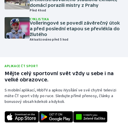
domácí porazili mistry z Prahy
Olympijské hry
Před 4 hod
CYKLISTIKA
Parasport
Volleringové se povedl závěrečný útok
a před poslední etapou se převlékla do
žlutého
Plavání
Aktualizováno před 5 hod
Plážový volejbal
Ragby
APLIKACE ČT SPORT
Mějte celý sportovní svět vždy u sebe i na
Rychlobruslení
velké obrazovce.
S mobilní aplikací, HbbTV a apkou iVysílání ve své chytré televizi
Rychlostní kanoistika
máte ČT sport vždy po ruce. Sledujte přímé přenosy, články a
bonusový obsah kdekoli a kdykoli.
Short track
Sportovní střelba