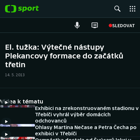
POPULÁRNÍ
SLEDOVAT
Fotbal
El. tužka: Výtečné nástupy
Plekancovy formace do začátků
Hokej
třetin
Tenis
14. 5. 2013
Atletika
Cyklistika
Videa k tématu
Exhibici na zrekonstruovaném stadionu v
DALŠÍ SPORTY
Třebíči vyhrál výběr domácích
odchovanců
Ohlasy Martina Nečase a Petra Čecha po
Americký fotbal
NEPŘEHLÉDNĚTE
exhibici v Třebíči