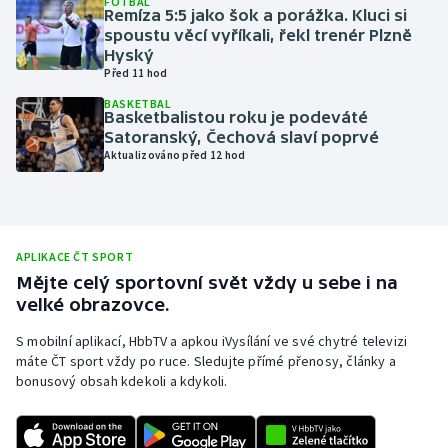
FOTBAL
Remíza 5:5 jako šok a porážka. Kluci si
Olympijské hry
spoustu věcí vyříkali, řekl trenér Plzně
Hyský
Před 11 hod
Parasport
BASKETBAL
Basketbalistou roku je podeváté
Plavání
Satoranský, Čechová slaví poprvé
Aktualizováno před 12 hod
Plážový volejbal
Ragby
APLIKACE ČT SPORT
Rychlobruslení
Mějte celý sportovní svět vždy u sebe i na
velké obrazovce.
Rychlostní kanoistika
S mobilní aplikací, HbbTV a apkou iVysílání ve své chytré televizi
máte ČT sport vždy po ruce. Sledujte přímé přenosy, články a
Short track
bonusový obsah kdekoli a kdykoli.
Sportovní střelba