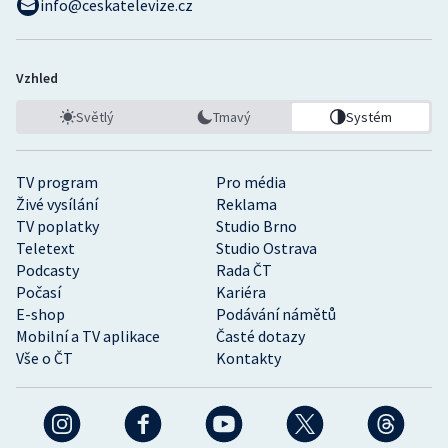
info@ceskatelevize.cz
Vzhled
Světlý
Tmavý
Systém
TV program
Pro média
Živé vysílání
Reklama
TV poplatky
Studio Brno
Teletext
Studio Ostrava
Podcasty
Rada ČT
Počasí
Kariéra
E-shop
Podávání námětů
Mobilní a TV aplikace
Časté dotazy
Vše o ČT
Kontakty