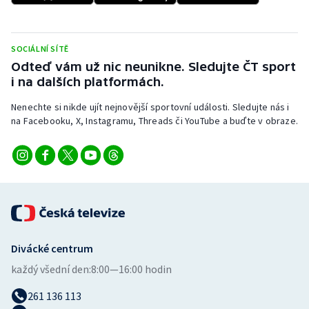
Stolní tenis
Triatlon
SOCIÁLNÍ SÍTĚ
Odteď vám už nic neunikne. Sledujte ČT sport
Veslování
i na dalších platformách.
Nenechte si nikde ujít nejnovější sportovní události. Sledujte nás i
Vodní slalom
na Facebooku, X, Instagramu, Threads či YouTube a buďte v obraze.
Volejbal
Ostatní
Divácké centrum
každý všední den:
8:00—16:00 hodin
261 136 113