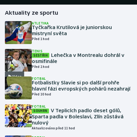
Aktuality ze sportu
Gymnastika
ATLETIKA
Tyčkařka Krutilová je juniorskou
Házená
mistryní světa
Před 1 hod
Jezdectví
TENIS
Lehečka v Montrealu dohrál v
SESTŘIH
Judo
osmifinále
Před 2 hod
Krasobruslení
Video
FOTBAL
Fotbalistky Slavie si po další prohře
Lezení
hlavní fázi evropských pohárů nezahrají
Před 10 hod
Lyže a snowboard
FOTBAL
V Teplicích padlo deset gólů,
SOUHRN
Moderní pětiboj
Sparta padla v Boleslavi, Zlín zůstává
nulový
Aktualizováno před 11 hod
Motorsport