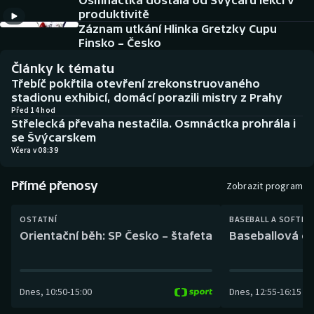
Osmnáctka dostala od Švýcarů lekci v
Baseball a softbal
Soutěže
produktivitě
Záznam utkání Hlinka Gretzky Cupu
Basketbal
Historické návraty
Finsko – Česko
Články k tématu
Biatlon
Aplikace ČT sport
Třebíč pokřtila otevření zrekonstruovaného
stadionu exhibicí, domácí porazili mistry z Prahy
Boby a skeleton
AZ kvíz
Před 14 hod
Střelecká převaha nestačila. Osmnáctka prohrála i
se Švýcarskem
Box
Včera v 08:39
Curling
Přímé přenosy
Zobrazit program
Dostihy
OSTATNÍ
BASEBALL A SOFTBA
Orientační běh: SP Česko – štafeta
Baseballová ex
Florbal
Futsal
Dnes
,
10:50
-
15:00
Dnes
,
12:55
-
16:15
Golf