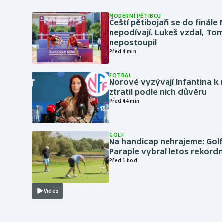
MODERNÍ PĚTIBOJ
Čeští pětibojaři se do finále
nepodívají. Lukeš vzdal, To
nepostoupil
Před 4 min
FOTBAL
Norové vyzývají Infantina k 
ztratil podle nich důvěru
Před 44 min
GOLF
Na handicap nehrajeme: Golf
Paraple vybral letos rekordn
Před 1 hod
Video