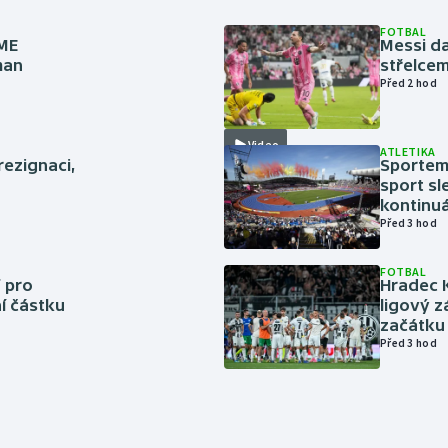
FOTBAL
 ME
Messi da
man
střelcem
Před 2 hod
Video
ATLETIKA
rezignaci,
Sportem 
sport sl
kontinuá
Před 3 hod
FOTBAL
 pro
Hradec 
í částku
ligový z
začátku 
Před 3 hod