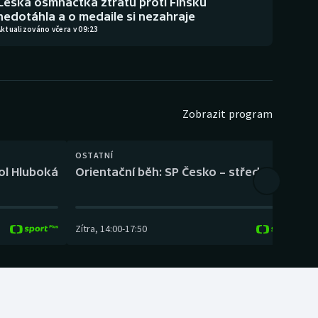
Česká osmnáctka ztrátu proti Finsku
nedotáhla a o medaile si nezahraje
ktualizováno včera v 09:23
Zobrazit program
OSTATNÍ
H
kol Hluboká
Orientační běh: SP Česko – střední trať
H
Zítra
,
14:00
-
17:50
Z