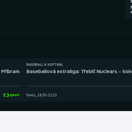
Moderní pětiboj
Triatlon
A
Motorsport
Veslování
Olympijské hry
Vodní slalom
Parasport
Volejbal
Plavání
Ostatní
BASEBALL A SOFTBAL
l Příbram
Baseballová extraliga: Třebíč Nuclears – So
Plážový volejbal
Dnes
,
18:55
-
22:15