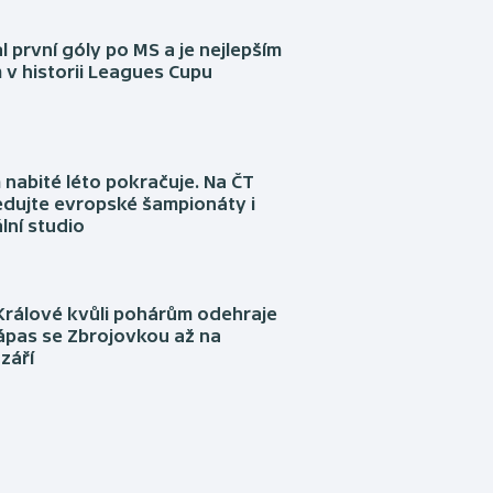
l první góly po MS a je nejlepším
 v historii Leagues Cupu
nabité léto pokračuje. Na ČT
edujte evropské šampionáty i
lní studio
Králové kvůli pohárům odehraje
ápas se Zbrojovkou až na
září