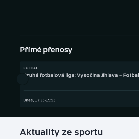
Curling
Dostihy
Florbal
Futsal
Přímé přenosy
Golf
FOTBAL
Druhá fotbalová liga: Vysočina Jihlava – Fotba
Gymnastika
Dnes
,
17:35
-
19:55
Aktuality ze sportu