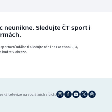
 neunikne. Sledujte ČT sport i
ormách.
 sportovní události. Sledujte nás i na Facebooku, X,
a buďte v obraze.
eská televize na sociálních sítích: