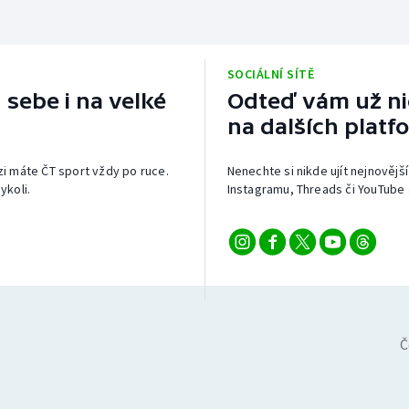
SOCIÁLNÍ SÍTĚ
 sebe i na velké
Odteď vám už nic
na dalších platf
izi máte ČT sport vždy po ruce.
Nenechte si nikde ujít nejnovější
ykoli.
Instagramu, Threads či YouTube 
Č