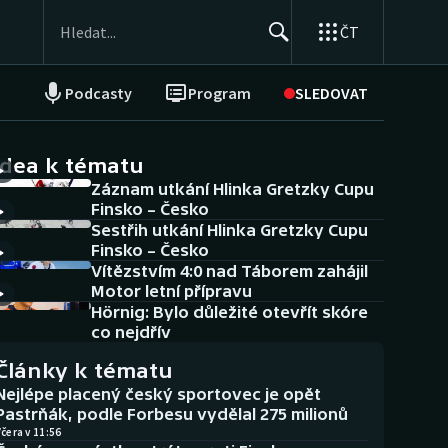
ČT
Podcasty
Program
SLEDOVAT
NEPŘEHLÉDNĚTE
Soutěže
idea k tématu
Záznam utkání Hlinka Gretzky Cupu
Historické návraty
Finsko – Česko
Sestřih utkání Hlinka Gretzky Cupu
Aplikace ČT sport
Finsko – Česko
Vítězstvím 4:0 nad Táborem zahájil
AZ kvíz
Motor letní přípravu
Hörnig: Bylo důležité otevřít skóre
co nejdřív
Články k tématu
Nejlépe placený český sportovec je opět
Pastrňák, podle Forbesu vydělal 275 milionů
čera v 11:56