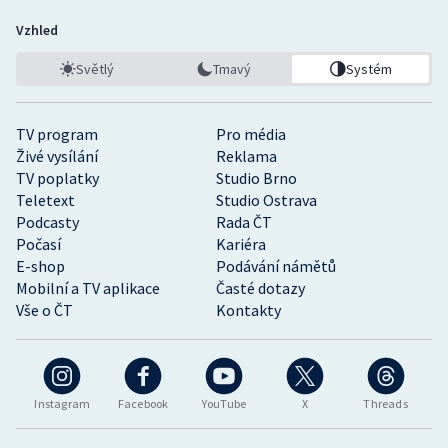
Vzhled
Světlý
Tmavý
Systém
TV program
Pro média
Živé vysílání
Reklama
TV poplatky
Studio Brno
Teletext
Studio Ostrava
Podcasty
Rada ČT
Počasí
Kariéra
E-shop
Podávání námětů
Mobilní a TV aplikace
Časté dotazy
Vše o ČT
Kontakty
Instagram
Facebook
YouTube
X
Threads