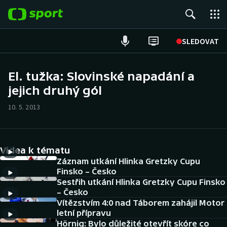
POPULÁRNÍ
SLEDOVAT
Fotbal
El. tužka: Slovinské napadání a
jejich druhý gól
Hokej
10. 5. 2013
Tenis
Atletika
Videa k tématu
Cyklistika
Záznam utkání Hlinka Gretzky Cupu
Finsko – Česko
Sestřih utkání Hlinka Gretzky Cupu Finsko
DALŠÍ SPORTY
– Česko
Vítězstvím 4:0 nad Táborem zahájil Motor
Americký fotbal
NEPŘEHLÉDNĚTE
letní přípravu
Hörnig: Bylo důležité otevřít skóre co