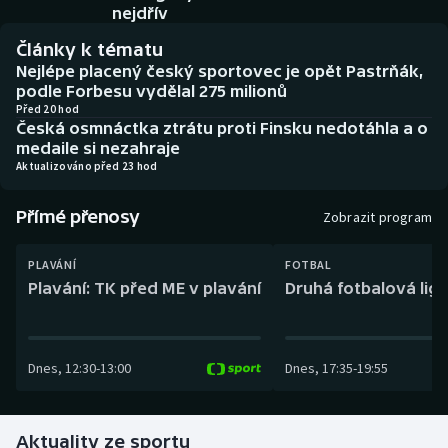
Baseball a softbal
Soutěže
nejdřív
Články k tématu
Basketbal
Historické návraty
Nejlépe placený český sportovec je opět Pastrňák,
podle Forbesu vydělal 275 milionů
Biatlon
Aplikace ČT sport
Před 20 hod
Česká osmnáctka ztrátu proti Finsku nedotáhla a o
medaile si nezahraje
Boby a skeleton
AZ kvíz
Aktualizováno před 23 hod
Box
Přímé přenosy
Zobrazit program
Curling
PLAVÁNÍ
FOTBAL
Plavání: TK před ME v plavání
Druhá fotbalová liga
Dostihy
Florbal
Dnes
,
12:30
-
13:00
Dnes
,
17:35
-
19:55
Futsal
Aktuality ze sportu
Golf