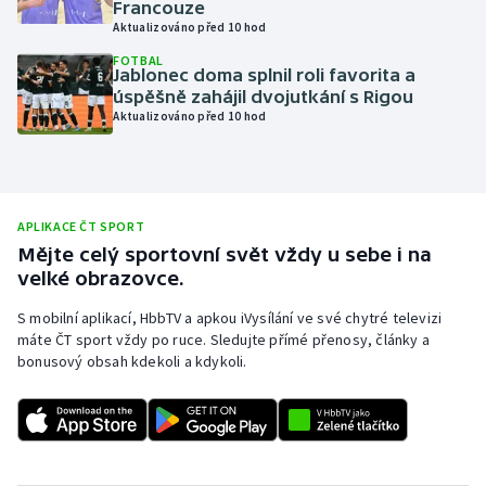
Francouze
Aktualizováno před 10 hod
Olympijské hry
FOTBAL
Jablonec doma splnil roli favorita a
Parasport
úspěšně zahájil dvojutkání s Rigou
Aktualizováno před 10 hod
Plavání
Plážový volejbal
APLIKACE ČT SPORT
Ragby
Mějte celý sportovní svět vždy u sebe i na
velké obrazovce.
Rychlobruslení
S mobilní aplikací, HbbTV a apkou iVysílání ve své chytré televizi
máte ČT sport vždy po ruce. Sledujte přímé přenosy, články a
Rychlostní kanoistika
bonusový obsah kdekoli a kdykoli.
Short track
Sportovní střelba