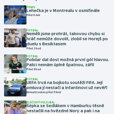
TENIS
Lehečka je v Montrealu v osmifinále
Gymnastika
Před 8 min
Házená
FOTBAL
Neměli jsme prohrát, takovou chybu si
Jezdectví
hráč nemůže dovolit, zlobil se Horejš po
duelu s Besiktasem
Judo
Před 2 hod
FOTBAL
Polidar dal dost možná první gól hlavou.
Krasobruslení
Palici nemám úplně špatnou, zářil
Před 9 hod
Lezení
FOTBAL
UEFA trvá na bojkotu soutěží FIFA. Její
Lyže a snowboard
omluva jí nestačí a Infantinovi už nevěří
Aktualizováno před 9 hod
Moderní pětiboj
PLÁŽOVÝ VOLEJBAL
Šépka se Sedlákem v Hamburku těsně
Motorsport
nestačili na hvězdné Nory a pak i na