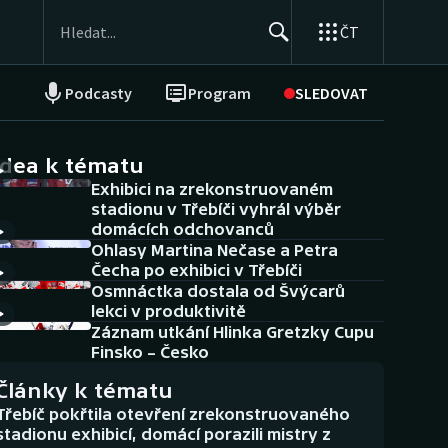
ČT
Podcasty
Program
SLEDOVAT
NEPŘEHLÉDNĚTE
Soutěže
idea k tématu
Exhibici na zrekonstruovaném
Historické návraty
stadionu v Třebíči vyhrál výběr
domácích odchovanců
Aplikace ČT sport
Ohlasy Martina Nečase a Petra
Čecha po exhibici v Třebíči
AZ kvíz
Osmnáctka dostala od Švýcarů
lekci v produktivitě
Záznam utkání Hlinka Gretzky Cupu
Finsko – Česko
Články k tématu
Třebíč pokřtila otevření zrekonstruovaného
stadionu exhibicí, domácí porazili mistry z