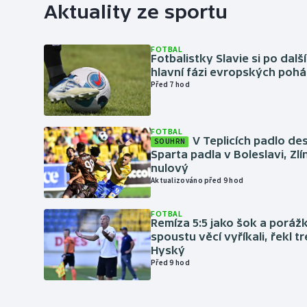
Aktuality ze sportu
FOTBAL
Fotbalistky Slavie si po dalš
hlavní fázi evropských pohá
Před 7 hod
FOTBAL
V Teplicích padlo de
SOUHRN
Sparta padla v Boleslavi, Zl
nulový
Aktualizováno před 9 hod
FOTBAL
Remíza 5:5 jako šok a porážka
spoustu věcí vyříkali, řekl t
Hyský
Před 9 hod