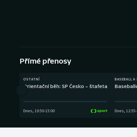
Curling
Dostihy
Florbal
Futsal
Přímé přenosy
Golf
Gymnastika
OSTATNÍ
BASEBALL A
Orientační běh: SP Česko – štafeta
Baseball
Dnes
,
10:50
-
15:00
Dnes
,
12:55
-