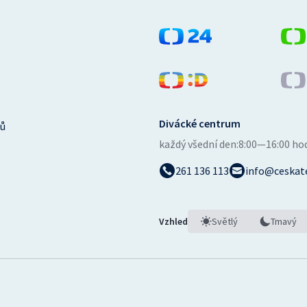
Divácké centrum
ů
každý všední den:
8:00—16:00 ho
261 136 113
info@ceskate
Vzhled
Světlý
Tmavý