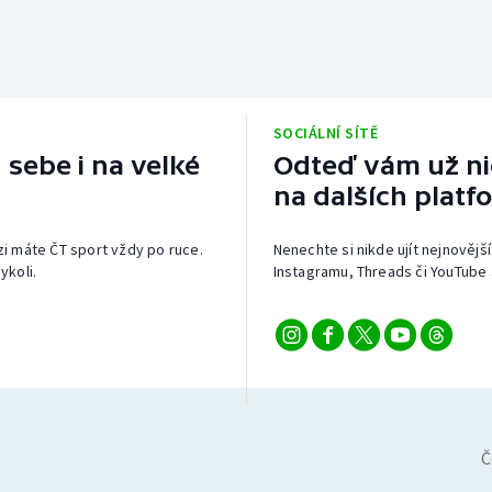
SOCIÁLNÍ SÍTĚ
 sebe i na velké
Odteď vám už nic
na dalších platf
izi máte ČT sport vždy po ruce.
Nenechte si nikde ujít nejnovější
ykoli.
Instagramu, Threads či YouTube 
Č