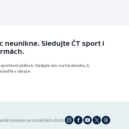
 neunikne. Sledujte ČT sport i
ormách.
 sportovní události. Sledujte nás i na Facebooku, X,
a buďte v obraze.
eská televize na sociálních sítích: