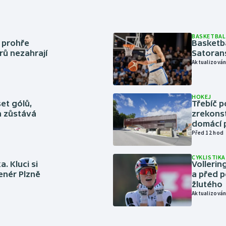
BASKETBAL
í prohře
Basketb
rů nezahrají
Satoran
Aktualizován
HOKEJ
set gólů,
Třebíč p
ín zůstává
zrekons
domácí p
Před 12 hod
CYKLISTIKA
. Kluci si
Volleri
renér Plzně
a před p
žlutého
Aktualizován