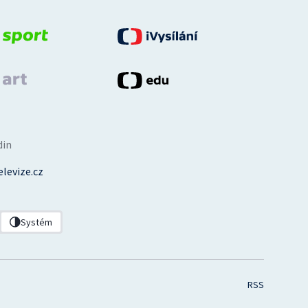
din
levize.cz
Systém
RSS