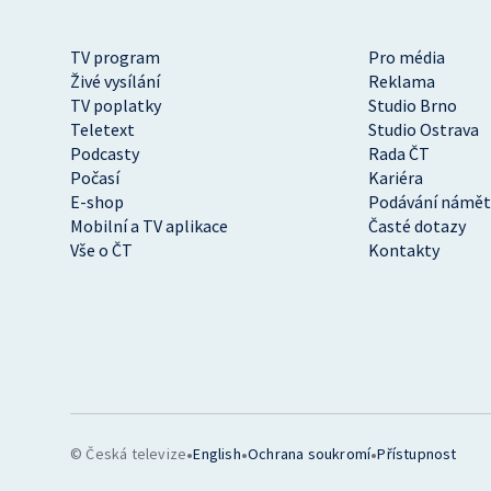
TV program
Pro média
Živé vysílání
Reklama
TV poplatky
Studio Brno
Teletext
Studio Ostrava
Podcasty
Rada ČT
Počasí
Kariéra
E-shop
Podávání námět
Mobilní a TV aplikace
Časté dotazy
Vše o ČT
Kontakty
•
•
•
© Česká televize
English
Ochrana soukromí
Přístupnost