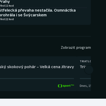
Prahy
Před 12 hod
Střelecká převaha nestačila. Osmnáctka
prohrála i se Švýcarskem
Před 22 hod
Zobrazit program
TRIATLON
eský skokový pohár – Velká cena Jítravy
Triatlon: XTE
Dnes
,
15:00
-
16:10