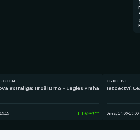
Moderní pětiboj
Triatlon
Motorsport
Veslování
Olympijské hry
Vodní slalom
Parasport
Volejbal
Plavání
Ostatní
Plážový volejbal
 SOFTBAL
JEZDECTVÍ
ová extraliga: Hroši Brno – Eagles Praha
Jezdectví: Č
16:15
Dnes
,
14:00
-
19:00