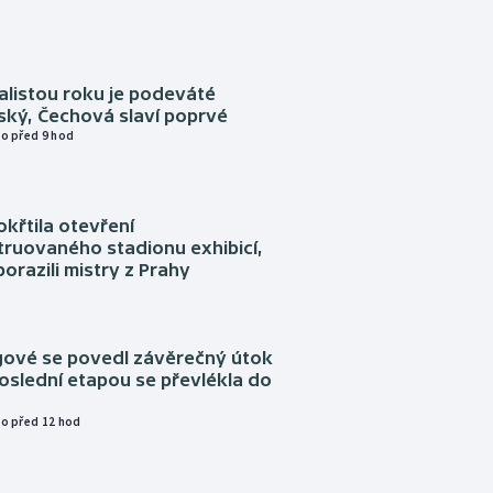
alistou roku je podeváté
ský, Čechová slaví poprvé
o před 9 hod
okřtila otevření
truovaného stadionu exhibicí,
orazili mistry z Prahy
ngové se povedl závěrečný útok
oslední etapou se převlékla do
o před 12 hod