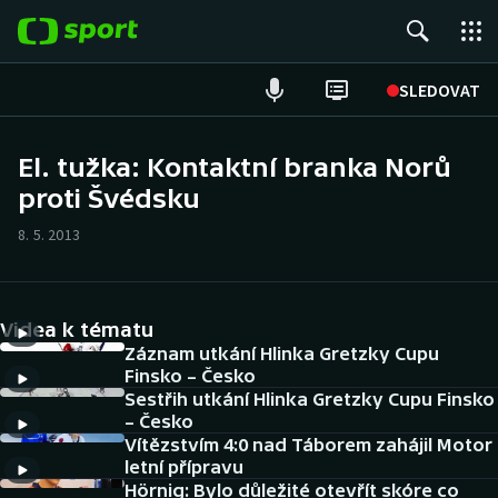
POPULÁRNÍ
SLEDOVAT
Fotbal
El. tužka: Kontaktní branka Norů
proti Švédsku
Hokej
8. 5. 2013
Tenis
Atletika
Videa k tématu
Cyklistika
Záznam utkání Hlinka Gretzky Cupu
Finsko – Česko
Sestřih utkání Hlinka Gretzky Cupu Finsko
DALŠÍ SPORTY
– Česko
Vítězstvím 4:0 nad Táborem zahájil Motor
Americký fotbal
NEPŘEHLÉDNĚTE
letní přípravu
Hörnig: Bylo důležité otevřít skóre co