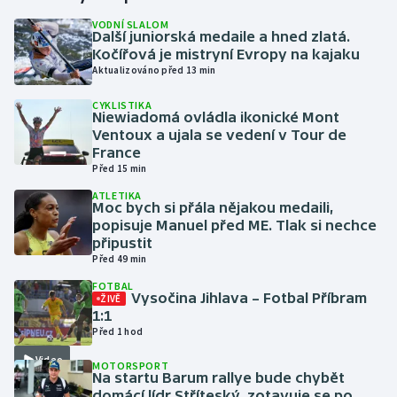
VODNÍ SLALOM
Další juniorská medaile a hned zlatá.
Gymnastika
Kočířová je mistryní Evropy na kajaku
Aktualizováno před 13 min
Házená
CYKLISTIKA
Niewiadomá ovládla ikonické Mont
Jezdectví
Ventoux a ujala se vedení v Tour de
France
Judo
Před 15 min
ATLETIKA
Moc bych si přála nějakou medaili,
Krasobruslení
popisuje Manuel před ME. Tlak si nechce
připustit
Lezení
Před 49 min
FOTBAL
Lyže a snowboard
Vysočina Jihlava – Fotbal Příbram
ŽIVĚ
1:1
Před 1 hod
Moderní pětiboj
Video
MOTORSPORT
Na startu Barum rallye bude chybět
Motorsport
domácí lídr Stříteský, zotavuje se po