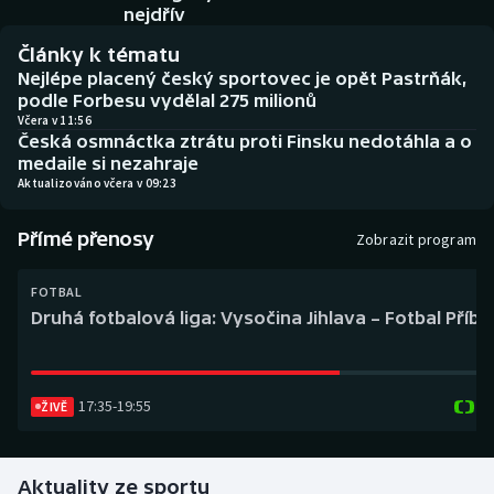
Baseball a softbal
Soutěže
nejdřív
Články k tématu
Basketbal
Historické návraty
Nejlépe placený český sportovec je opět Pastrňák,
podle Forbesu vydělal 275 milionů
Biatlon
Aplikace ČT sport
Včera v 11:56
Česká osmnáctka ztrátu proti Finsku nedotáhla a o
medaile si nezahraje
Boby a skeleton
AZ kvíz
Aktualizováno včera v 09:23
Box
Přímé přenosy
Zobrazit program
Curling
FOTBAL
Druhá fotbalová liga: Vysočina Jihlava – Fotbal Příb
Dostihy
Florbal
17:35
-
19:55
ŽIVĚ
Futsal
Aktuality ze sportu
Golf