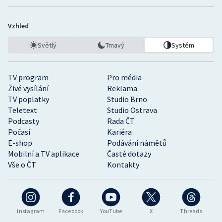
Vzhled
Světlý
Tmavý
Systém
TV program
Pro média
Živé vysílání
Reklama
TV poplatky
Studio Brno
Teletext
Studio Ostrava
Podcasty
Rada ČT
Počasí
Kariéra
E-shop
Podávání námětů
Mobilní a TV aplikace
Časté dotazy
Vše o ČT
Kontakty
Instagram
Facebook
YouTube
X
Threads