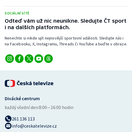
Stolní tenis
SOCIÁLNÍ SÍTĚ
Triatlon
Odteď vám už nic neunikne. Sledujte ČT sport
i na dalších platformách.
Veslování
Nenechte si nikde ujít nejnovější sportovní události. Sledujte nás i
na Facebooku, X, Instagramu, Threads či YouTube a buďte v obraze.
Vodní slalom
Volejbal
Ostatní
Divácké centrum
každý všední den:
8:00—16:00 hodin
261 136 113
info@ceskatelevize.cz