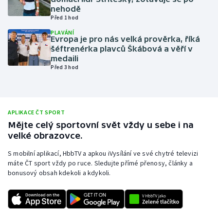
nehodě
Olympijské hry
Před 1 hod
PLAVÁNÍ
Parasport
Evropa je pro nás velká prověrka, říká
šéftrenérka plavců Škábová a věří v
medaili
Plavání
Před 3 hod
Plážový volejbal
Ragby
APLIKACE ČT SPORT
Mějte celý sportovní svět vždy u sebe i na
Rychlobruslení
velké obrazovce.
S mobilní aplikací, HbbTV a apkou iVysílání ve své chytré televizi
Rychlostní kanoistika
máte ČT sport vždy po ruce. Sledujte přímé přenosy, články a
bonusový obsah kdekoli a kdykoli.
Short track
Sportovní střelba