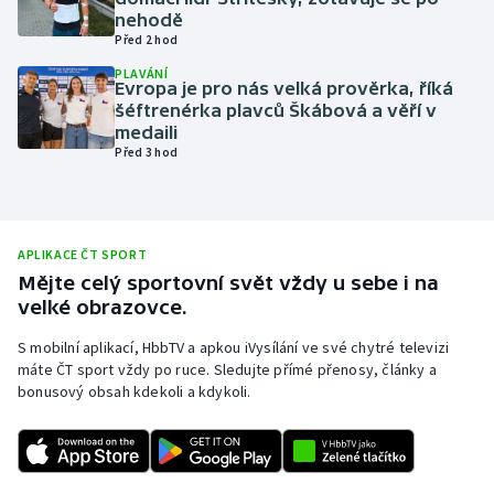
nehodě
Olympijské hry
Před 2 hod
PLAVÁNÍ
Parasport
Evropa je pro nás velká prověrka, říká
šéftrenérka plavců Škábová a věří v
medaili
Plavání
Před 3 hod
Plážový volejbal
Ragby
APLIKACE ČT SPORT
Mějte celý sportovní svět vždy u sebe i na
Rychlobruslení
velké obrazovce.
S mobilní aplikací, HbbTV a apkou iVysílání ve své chytré televizi
Rychlostní kanoistika
máte ČT sport vždy po ruce. Sledujte přímé přenosy, články a
bonusový obsah kdekoli a kdykoli.
Short track
Sportovní střelba