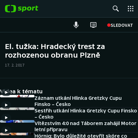
POPULÁRNÍ
SLEDOVAT
Fotbal
El. tužka: Hradecký trest za
rozhozenou obranu Plzně
Hokej
17. 2. 2017
Tenis
Atletika
Videa k tématu
Cyklistika
Záznam utkání Hlinka Gretzky Cupu
Finsko – Česko
Sestřih utkání Hlinka Gretzky Cupu Finsko
DALŠÍ SPORTY
– Česko
Vítězstvím 4:0 nad Táborem zahájil Motor
Americký fotbal
NEPŘEHLÉDNĚTE
letní přípravu
Hörnig: Bylo důležité otevřít skóre co