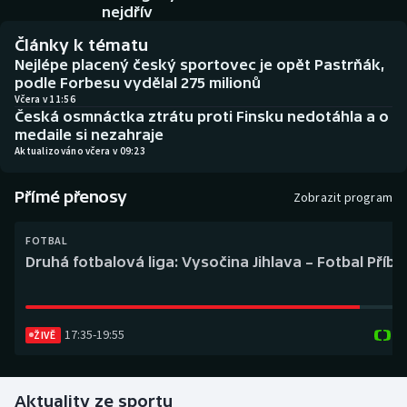
Baseball a softbal
Soutěže
nejdřív
Články k tématu
Basketbal
Historické návraty
Nejlépe placený český sportovec je opět Pastrňák,
podle Forbesu vydělal 275 milionů
Biatlon
Aplikace ČT sport
Včera v 11:56
Česká osmnáctka ztrátu proti Finsku nedotáhla a o
medaile si nezahraje
Boby a skeleton
AZ kvíz
Aktualizováno včera v 09:23
Box
Přímé přenosy
Zobrazit program
Curling
FOTBAL
Druhá fotbalová liga: Vysočina Jihlava – Fotbal Příb
Dostihy
Florbal
17:35
-
19:55
ŽIVĚ
Futsal
Aktuality ze sportu
Golf