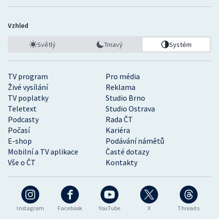
Vzhled
Světlý
Tmavý
Systém
TV program
Pro média
Živé vysílání
Reklama
TV poplatky
Studio Brno
Teletext
Studio Ostrava
Podcasty
Rada ČT
Počasí
Kariéra
E-shop
Podávání námětů
Mobilní a TV aplikace
Časté dotazy
Vše o ČT
Kontakty
Instagram
Facebook
YouTube
X
Threads