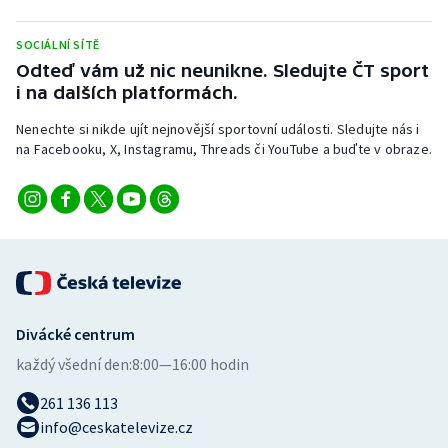
Stolní tenis
SOCIÁLNÍ SÍTĚ
Triatlon
Odteď vám už nic neunikne. Sledujte ČT sport
i na dalších platformách.
Veslování
Nenechte si nikde ujít nejnovější sportovní události. Sledujte nás i
na Facebooku, X, Instagramu, Threads či YouTube a buďte v obraze.
Vodní slalom
Volejbal
Ostatní
Divácké centrum
každý všední den:
8:00—16:00 hodin
261 136 113
info@ceskatelevize.cz