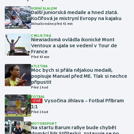
VODNÍ SLALOM
Další juniorská medaile a hned zlatá.
Gymnastika
Kočířová je mistryní Evropy na kajaku
Aktualizováno před 41 min
Házená
CYKLISTIKA
Niewiadomá ovládla ikonické Mont
Jezdectví
Ventoux a ujala se vedení v Tour de
France
Judo
Před 43 min
ATLETIKA
Moc bych si přála nějakou medaili,
Krasobruslení
popisuje Manuel před ME. Tlak si nechce
připustit
Lezení
Před 1 hod
FOTBAL
Lyže a snowboard
Vysočina Jihlava – Fotbal Příbram
ŽIVĚ
1:1
Před 1 hod
Moderní pětiboj
Video
MOTORSPORT
Na startu Barum rallye bude chybět
Motorsport
domácí lídr Stříteský, zotavuje se po