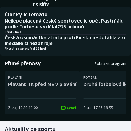
Baseball a softbal
Soutěže
nejdřív
Články k tématu
Basketbal
Historické návraty
Nejlépe placený český sportovec je opět Pastrňák,
podle Forbesu vydělal 275 milionů
Biatlon
Aplikace ČT sport
Před 9 hod
Česká osmnáctka ztrátu proti Finsku nedotáhla a o
medaile si nezahraje
Boby a skeleton
AZ kvíz
Aktualizováno před 12 hod
Box
Přímé přenosy
Zobrazit program
Curling
PLAVÁNÍ
FOTBAL
Plavání: TK před ME v plavání
Druhá fotbalová liga
Dostihy
Florbal
Zítra
,
12:30
-
13:00
Zítra
,
17:35
-
19:55
Futsal
Aktuality ze sportu
Golf