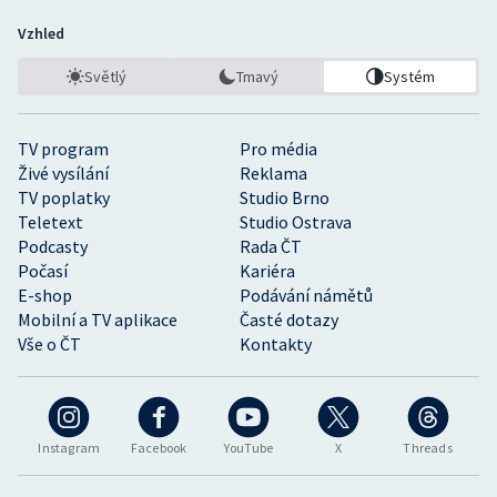
Vzhled
Světlý
Tmavý
Systém
TV program
Pro média
Živé vysílání
Reklama
TV poplatky
Studio Brno
Teletext
Studio Ostrava
Podcasty
Rada ČT
Počasí
Kariéra
E-shop
Podávání námětů
Mobilní a TV aplikace
Časté dotazy
Vše o ČT
Kontakty
Instagram
Facebook
YouTube
X
Threads