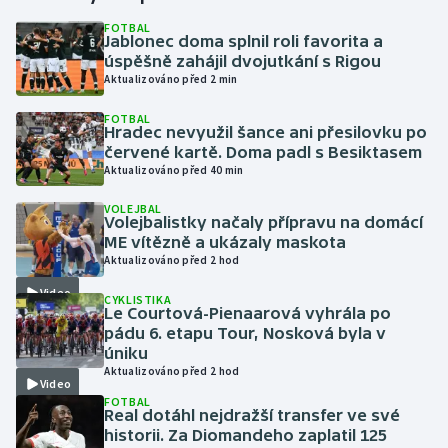
FOTBAL
Jablonec doma splnil roli favorita a
Gymnastika
úspěšně zahájil dvojutkání s Rigou
Aktualizováno před 2 min
Házená
FOTBAL
Hradec nevyužil šance ani přesilovku po
Jezdectví
červené kartě. Doma padl s Besiktasem
Aktualizováno před 40 min
Judo
VOLEJBAL
Volejbalistky načaly přípravu na domácí
Krasobruslení
ME vítězně a ukázaly maskota
Aktualizováno před 2 hod
Lezení
Video
CYKLISTIKA
Le Courtová-Pienaarová vyhrála po
Lyže a snowboard
pádu 6. etapu Tour, Nosková byla v
úniku
Aktualizováno před 2 hod
Moderní pětiboj
Video
FOTBAL
Real dotáhl nejdražší transfer ve své
Motorsport
historii. Za Diomandeho zaplatil 125