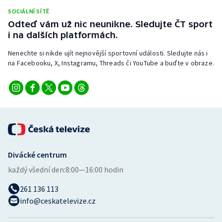
Stolní tenis
SOCIÁLNÍ SÍTĚ
Odteď vám už nic neunikne. Sledujte ČT sport
Triatlon
i na dalších platformách.
Nenechte si nikde ujít nejnovější sportovní události. Sledujte nás i
Veslování
na Facebooku, X, Instagramu, Threads či YouTube a buďte v obraze.
Vodní slalom
Volejbal
Ostatní
Divácké centrum
každý všední den:
8:00—16:00 hodin
261 136 113
info@ceskatelevize.cz