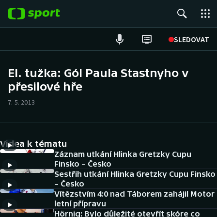
POPULÁRNÍ
SLEDOVAT
Fotbal
El. tužka: Gól Paula Stastnyho v
přesilové hře
Hokej
7. 5. 2013
Tenis
Atletika
Videa k tématu
Cyklistika
Záznam utkání Hlinka Gretzky Cupu
Finsko – Česko
Sestřih utkání Hlinka Gretzky Cupu Finsko
DALŠÍ SPORTY
– Česko
Vítězstvím 4:0 nad Táborem zahájil Motor
Americký fotbal
NEPŘEHLÉDNĚTE
letní přípravu
Hörnig: Bylo důležité otevřít skóre co