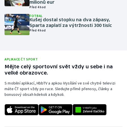
milionů eur
Před 4 hod
Olympijské hry
FOTBAL
Kušej dostal stopku na dva zápasy,
Parasport
Sparta zaplatí za výtržnosti 300 tisíc
Před 4 hod
Plavání
Plážový volejbal
APLIKACE ČT SPORT
Ragby
Mějte celý sportovní svět vždy u sebe i na
velké obrazovce.
Rychlobruslení
S mobilní aplikací, HbbTV a apkou iVysílání ve své chytré televizi
máte ČT sport vždy po ruce. Sledujte přímé přenosy, články a
Rychlostní kanoistika
bonusový obsah kdekoli a kdykoli.
Short track
Sportovní střelba