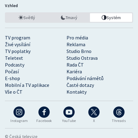
Vzhled
Světlý
Tmavý
Systém
TV program
Pro média
Živé vysílání
Reklama
TV poplatky
Studio Brno
Teletext
Studio Ostrava
Podcasty
Rada ČT
Počasí
Kariéra
E-shop
Podávání námětů
Mobilní a TV aplikace
Časté dotazy
Vše o ČT
Kontakty
Instagram
Facebook
YouTube
X
Threads
© Česká televize