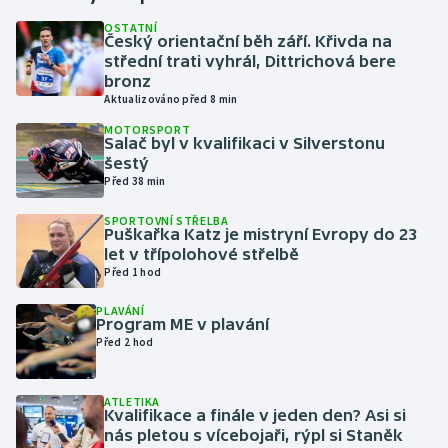
OSTATNÍ
Český orientační běh září. Křivda na
Gymnastika
střední trati vyhrál, Dittrichová bere
bronz
Házená
Aktualizováno před 8 min
MOTORSPORT
Jezdectví
Salač byl v kvalifikaci v Silverstonu
šestý
Před 38 min
Judo
SPORTOVNÍ STŘELBA
Puškařka Katz je mistryní Evropy do 23
Krasobruslení
let v třípolohové střelbě
Před 1 hod
Lezení
PLAVÁNÍ
Program ME v plavání
Lyže a snowboard
Před 2 hod
Moderní pětiboj
ATLETIKA
Kvalifikace a finále v jeden den? Asi si
Motorsport
nás pletou s vícebojaři, rýpl si Staněk