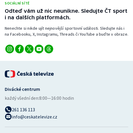
SOCIÁLNÍ SÍTĚ
Stolní tenis
Odteď vám už nic neunikne. Sledujte ČT sport
i na dalších platformách.
Triatlon
Nenechte si nikde ujít nejnovější sportovní události. Sledujte nás i
Veslování
na Facebooku, X, Instagramu, Threads či YouTube a buďte v obraze.
Vodní slalom
Volejbal
Ostatní
Divácké centrum
každý všední den:
8:00—16:00 hodin
261 136 113
info@ceskatelevize.cz