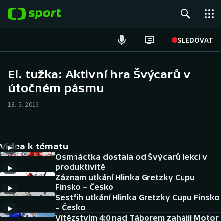
POPULÁRNÍ
SLEDOVAT
Fotbal
El. tužka: Aktivní hra Švýcarů v
útočném pásmu
Hokej
18. 5. 2013
Tenis
Atletika
Videa k tématu
Cyklistika
Osmnáctka dostala od Švýcarů lekci v
produktivitě
Záznam utkání Hlinka Gretzky Cupu
DALŠÍ SPORTY
Finsko – Česko
Sestřih utkání Hlinka Gretzky Cupu Finsko
Americký fotbal
NEPŘEHLÉDNĚTE
– Česko
Vítězstvím 4:0 nad Táborem zahájil Motor