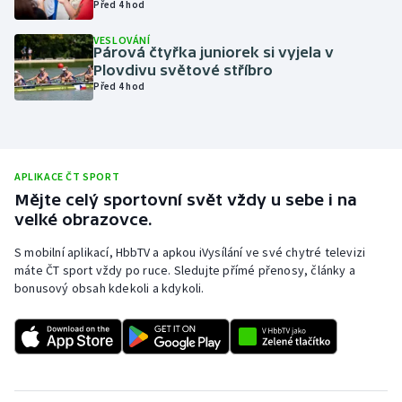
Před 4 hod
Olympijské hry
VESLOVÁNÍ
Párová čtyřka juniorek si vyjela v
Parasport
Plovdivu světové stříbro
Před 4 hod
Plavání
Plážový volejbal
APLIKACE ČT SPORT
Ragby
Mějte celý sportovní svět vždy u sebe i na
velké obrazovce.
Rychlobruslení
S mobilní aplikací, HbbTV a apkou iVysílání ve své chytré televizi
máte ČT sport vždy po ruce. Sledujte přímé přenosy, články a
Rychlostní kanoistika
bonusový obsah kdekoli a kdykoli.
Short track
Sportovní střelba