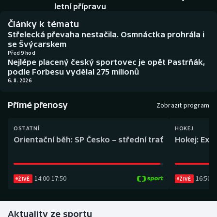
Baseball a softbal
Soutěže
letní přípravu
Články k tématu
Basketbal
Historické návraty
Střelecká převaha nestačila. Osmnáctka prohrála i
se Švýcarskem
Biatlon
Aplikace ČT sport
Před 9 hod
Nejlépe placený český sportovec je opět Pastrňák,
podle Forbesu vydělal 275 milionů
Boby a skeleton
AZ kvíz
6. 8. 2026
Box
Přímé přenosy
Zobrazit program
Curling
OSTATNÍ
HOKEJ
Orientační běh: SP Česko – střední trať
Hokej: Exh
Dostihy
Florbal
14:00
-
17:50
16:50
-
1
ŽIVĚ
ŽIVĚ
Futsal
Aktuality ze sportu
Golf