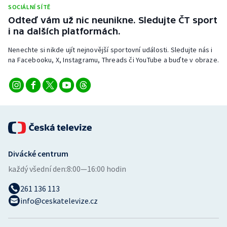
Stolní tenis
SOCIÁLNÍ SÍTĚ
Odteď vám už nic neunikne. Sledujte ČT sport
i na dalších platformách.
Triatlon
Nenechte si nikde ujít nejnovější sportovní události. Sledujte nás i
Veslování
na Facebooku, X, Instagramu, Threads či YouTube a buďte v obraze.
Vodní slalom
Volejbal
Ostatní
Divácké centrum
každý všední den:
8:00—16:00 hodin
261 136 113
info@ceskatelevize.cz