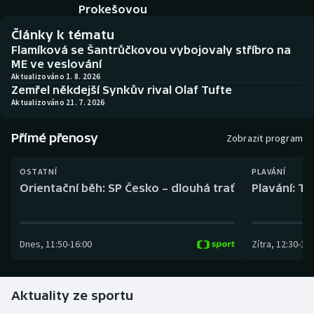
Baseball a softbal
Soutěže
Prokešovou
Články k tématu
Basketbal
Historické návraty
Flamíková se Šantrůčkovou vybojovaly stříbro na
ME ve veslování
Biatlon
Aplikace ČT sport
Aktualizováno 1. 8. 2026
Zemřel někdejší Synkův rival Olaf Tufte
Aktualizováno 21. 7. 2026
Boby a skeleton
AZ kvíz
Přímé přenosy
Zobrazit program
Box
OSTATNÍ
PLAVÁNÍ
Curling
Orientační běh: SP Česko – dlouhá trať
Plavání: TK
Dostihy
Dnes
,
11:50
-
16:00
Zítra
,
12:30
-
13:
Florbal
Futsal
Aktuality ze sportu
Golf