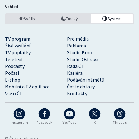
Vzhled
Světlý
Tmavý
Systém
TV program
Pro média
Živé vysílání
Reklama
TV poplatky
Studio Brno
Teletext
Studio Ostrava
Podcasty
Rada ČT
Počasí
Kariéra
E-shop
Podávání námětů
Mobilní a TV aplikace
Časté dotazy
Vše o ČT
Kontakty
Instagram
Facebook
YouTube
X
Threads
© Česká televize