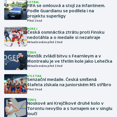
FOTBAL
FIFA se omlouvá a stojí za Infantinem.
Podle Guardianu se podílela i na
Gymnastika
projektu superligy
Před 1 hod
Házená
HOKEJ
Česká osmnáctka ztrátu proti Finsku
Jezdectví
nedotáhla a o medaile si nezahraje
Aktualizováno před 2 hod
Judo
TENIS
Menšík zvládl bitvu s Fearnleym a v
Montrealu je ve třetím kole jako Lehečka
Krasobruslení
Aktualizováno před 2 hod
Lezení
ATLETIKA
Senzační medaile. Česká smíšená
štafeta získala na juniorském MS stříbro
Lyže a snowboard
Před 3 hod
Moderní pětiboj
TENIS
Noskové ani Krejčíkové druhé kolo v
Torontu nevyšlo a s turnajem se v singlu
Motorsport
loučí