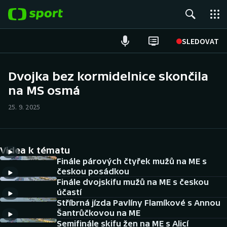
POPULÁRNÍ
SLEDOVAT
Fotbal
Dvojka bez kormidelnice skončila
na MS osmá
Hokej
25. 9. 2025
Tenis
Atletika
Videa k tématu
Cyklistika
Finále párových čtyřek mužů na ME s
českou posádkou
Finále dvojskifu mužů na ME s českou
DALŠÍ SPORTY
účastí
Stříbrná jízda Pavlíny Flamíkové s Annou
Americký fotbal
NEPŘEHLÉDNĚTE
Šantrůčkovou na ME
Semifinále skifu žen na ME s Alicí