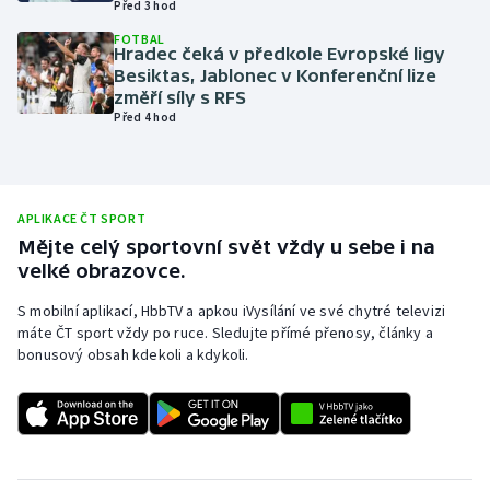
Před 3 hod
Olympijské hry
FOTBAL
Hradec čeká v předkole Evropské ligy
Besiktas, Jablonec v Konferenční lize
Parasport
změří síly s RFS
Před 4 hod
Plavání
Plážový volejbal
APLIKACE ČT SPORT
Ragby
Mějte celý sportovní svět vždy u sebe i na
velké obrazovce.
Rychlobruslení
S mobilní aplikací, HbbTV a apkou iVysílání ve své chytré televizi
máte ČT sport vždy po ruce. Sledujte přímé přenosy, články a
Rychlostní kanoistika
bonusový obsah kdekoli a kdykoli.
Short track
Sportovní střelba