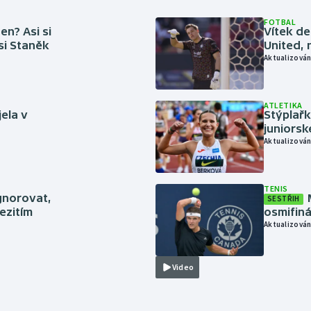
FOTBAL
en? Asi si
Vítek de
 si Staněk
United, 
Aktualizován
ATLETIKA
jela v
Stýplařk
juniors
Aktualizován
TENIS
gnorovat,
SESTŘIH
ezitím
osmifiná
Aktualizován
Video