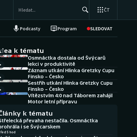
ČT
Podcasty
Program
SLEDOVAT
NEPŘEHLÉDNĚTE
Soutěže
idea k tématu
Osmnáctka dostala od Švýcarů
Historické návraty
lekci v produktivitě
Záznam utkání Hlinka Gretzky Cupu
Aplikace ČT sport
Finsko – Česko
Sestřih utkání Hlinka Gretzky Cupu
AZ kvíz
Finsko – Česko
Vítězstvím 4:0 nad Táborem zahájil
Motor letní přípravu
Články k tématu
Střelecká převaha nestačila. Osmnáctka
prohrála i se Švýcarskem
Před 5 hod