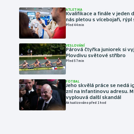
ATLETIKA
Kvalifikace a finále v jeden d
nás pletou s vícebojaři, rýpl
Před 44 min
VESLOVÁNÍ
Párová čtyřka juniorek si vy
Plovdivu světové stříbro
Před 57 min
FOTBAL
Jeho skvělá práce se nedá i
zní na Infantinovu adresu. M
vyplouvá další skandál
Aktualizováno před 1 hod