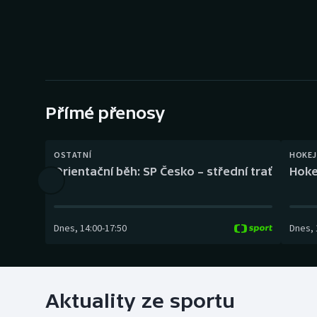
Curling
Dostihy
Florbal
Futsal
Přímé přenosy
Golf
OSTATNÍ
HOKEJ
Orientační běh: SP Česko – střední trať
Hoke
Gymnastika
Dnes
,
14:00
-
17:50
Dnes
,
Aktuality ze sportu