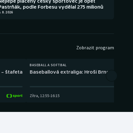
Nejlépe placený český sportovec je opět
Pastrňák, podle Forbesu vydělal 275 milionů
. 8. 2026
Zobrazit program
BASEBALL A SOFTBAL
 – štafeta
Baseballová extraliga: Hroši Brno – Eagles
Zítra
,
12:55
-
16:15