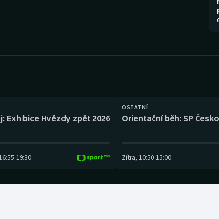
Moderní pětiboj
Triatlon
6
Motorsport
Veslování
Olympijské hry
Vodní slalom
Parasport
Volejbal
Plavání
Ostatní
OSTATNÍ
j: Exhibice Hvězdy zpět 2026
Orientační běh: SP Česko
Plážový volejbal
16:55
-
19:30
Zítra
,
10:50
-
15:00