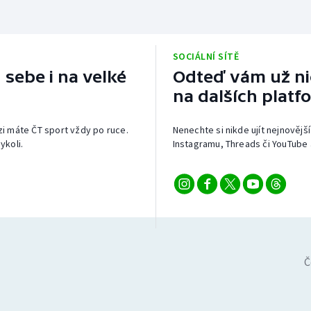
SOCIÁLNÍ SÍTĚ
 sebe i na velké
Odteď vám už nic
na dalších platf
izi máte ČT sport vždy po ruce.
Nenechte si nikde ujít nejnovější
ykoli.
Instagramu, Threads či YouTube 
Č