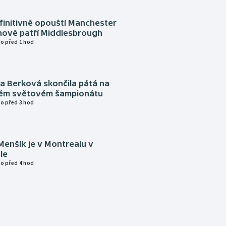
finitivně opouští Manchester
nově patří Middlesbrough
o před 1 hod
a Berková skončila pátá na
kém světovém šampionátu
o před 3 hod
Menšík je v Montrealu v
le
o před 4 hod