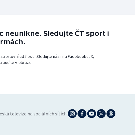
 neunikne. Sledujte ČT sport i
ormách.
 sportovní události. Sledujte nás i na Facebooku, X,
a buďte v obraze.
eská televize na sociálních sítích: