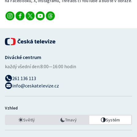
na Facebooku, X, Instagramu, Threads či YouTube a buďte v obraze.
Stolní tenis
Triatlon
Veslování
Vodní slalom
Divácké centrum
Volejbal
každý všední den:
8:00—16:00 hodin
Ostatní
261 136 113
info@ceskatelevize.cz
Vzhled
Světlý
Tmavý
Systém