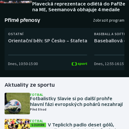
Baseball a softbal
Soutěže
Plavecká reprezentace odlétá do Paříže
na ME, Seemanová obhajuje 4 medaile
Basketbal
Historické návraty
Přímé přenosy
Zobrazit program
Biatlon
Aplikace ČT sport
OSTATNÍ
BASEBALL A SOFTBA
Orientační běh: SP Česko – štafeta
Baseballová ex
Boby a skeleton
AZ kvíz
Box
Dnes
,
10:50
-
15:00
Dnes
,
12:55
-
16:15
Curling
Aktuality ze sportu
Dostihy
FOTBAL
Fotbalistky Slavie si po další prohře
Florbal
hlavní fázi evropských pohárů nezahrají
Před 8 hod
Futsal
FOTBAL
V Teplicích padlo deset gólů,
SOUHRN
Golf