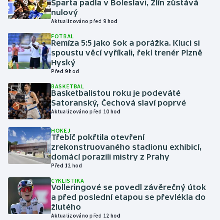
Sparta padla v Boleslavi, Zlín zůstává
nulový
Aktualizováno před 9 hod
Gymnastika
FOTBAL
Remíza 5:5 jako šok a porážka. Kluci si
Házená
spoustu věcí vyříkali, řekl trenér Plzně
Hyský
Jezdectví
Před 9 hod
BASKETBAL
Basketbalistou roku je podeváté
Judo
Satoranský, Čechová slaví poprvé
Aktualizováno před 10 hod
Krasobruslení
HOKEJ
Třebíč pokřtila otevření
Lezení
zrekonstruovaného stadionu exhibicí,
domácí porazili mistry z Prahy
Lyže a snowboard
Před 12 hod
CYKLISTIKA
Moderní pětiboj
Volleringové se povedl závěrečný útok
a před poslední etapou se převlékla do
žlutého
Motorsport
Aktualizováno před 12 hod