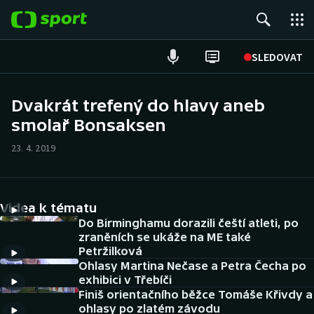
POPULÁRNÍ
SLEDOVAT
Fotbal
Dvakrát trefený do hlavy aneb
smolař Bonsaksen
Hokej
23. 4. 2019
Tenis
Atletika
Videa k tématu
Cyklistika
Do Birminghamu dorazili čeští atleti, po
zraněních se ukáže na ME také
Petržilková
DALŠÍ SPORTY
Ohlasy Martina Nečase a Petra Čecha po
exhibici v Třebíči
Americký fotbal
NEPŘEHLÉDNĚTE
Finiš orientačního běžce Tomáše Křivdy a
ohlasy po zlatém závodu