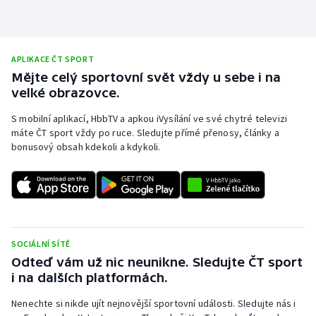
Olympijské hry
Parasport
APLIKACE ČT SPORT
Mějte celý sportovní svět vždy u sebe i na
Plavání
velké obrazovce.
S mobilní aplikací, HbbTV a apkou iVysílání ve své chytré televizi
Plážový volejbal
máte ČT sport vždy po ruce. Sledujte přímé přenosy, články a
bonusový obsah kdekoli a kdykoli.
Ragby
Rychlobruslení
Rychlostní kanoistika
SOCIÁLNÍ SÍTĚ
Short track
Odteď vám už nic neunikne. Sledujte ČT sport
i na dalších platformách.
Sportovní střelba
Nenechte si nikde ujít nejnovější sportovní události. Sledujte nás i