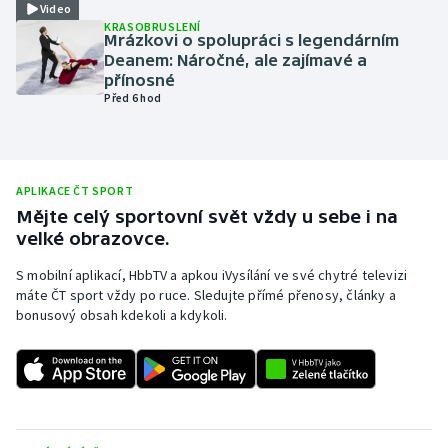
Video
KRASOBRUSLENÍ
Olympijské hry
Mrázkovi o spolupráci s legendárním
Deanem: Náročné, ale zajímavé a
Parasport
přínosné
Před 6 hod
Plavání
Plážový volejbal
APLIKACE ČT SPORT
Mějte celý sportovní svět vždy u sebe i na
Ragby
velké obrazovce.
Rychlobruslení
S mobilní aplikací, HbbTV a apkou iVysílání ve své chytré televizi
máte ČT sport vždy po ruce. Sledujte přímé přenosy, články a
bonusový obsah kdekoli a kdykoli.
Rychlostní kanoistika
Short track
Sportovní střelba