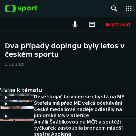
POPULÁRNÍ
SLEDOVAT
Fotbal
Dva případy dopingu byly letos v
českém sportu
Hokej
1. 12. 2020
Tenis
Atletika
Videa k tématu
Cyklistika
Desetibojař Järvinen se chystá na ME
Štefela má před ME velká očekávání
České medailové naděje odletěly na
DALŠÍ SPORTY
juniorské MS v atletice
Amálii Švábíkovou na MČR v soutěži
Americký fotbal
NEPŘEHLÉDNĚTE
tyčkařek zastoupila bronzem mladší
sestra Apolena