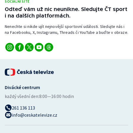
SOCIÁLNÍ SÍTĚ
Stolní tenis
Odteď vám už nic neunikne. Sledujte ČT sport
i na dalších platformách.
Triatlon
Nenechte si nikde ujít nejnovější sportovní události. Sledujte nás i
Veslování
na Facebooku, X, Instagramu, Threads či YouTube a buďte v obraze.
Vodní slalom
Volejbal
Ostatní
Divácké centrum
každý všední den:
8:00—16:00 hodin
261 136 113
info@ceskatelevize.cz