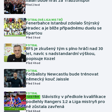
Salah bude hrát za Trabzonspor
Před 2 hod
Gymnastika
FOTBALOVÁ LIGA MISTRŮ
Fenerbahce Istanbul zdolalo Štýrský
Házená
Hradec a je blíže případnému duelu se
Spartou
Jezdectví
Před 3 hod
FOTBAL
Judo
RFS je zkušený tým s plno hráči nad 30
let, navíc s nadstandardní výškou,
popisuje Kozel
Krasobruslení
Před 4 hod
FOTBAL
Lezení
Fotbalisty Newcastlu bude trénovat
německý kouč Jaissle
Lyže a snowboard
Před 5 hod
FOTBAL
Moderní pětiboj
Slávistky v předkole kvalifikace
SESTŘIH
podlehly Rangers 1:2 a Liga mistryň pro
ně zůstala zavřená
Motorsport
Před 6 hod