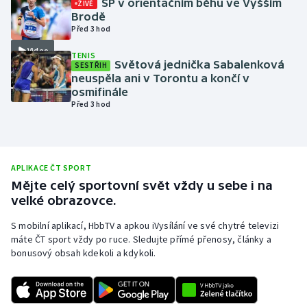
SP v orientačním běhu ve Vyšším
ŽIVĚ
Brodě
Olympijské hry
Před 3 hod
Video
Parasport
TENIS
Světová jednička Sabalenková
SESTŘIH
neuspěla ani v Torontu a končí v
Plavání
osmifinále
Před 3 hod
Plážový volejbal
Ragby
APLIKACE ČT SPORT
Rychlobruslení
Mějte celý sportovní svět vždy u sebe i na
velké obrazovce.
Rychlostní kanoistika
S mobilní aplikací, HbbTV a apkou iVysílání ve své chytré televizi
máte ČT sport vždy po ruce. Sledujte přímé přenosy, články a
Short track
bonusový obsah kdekoli a kdykoli.
Sportovní střelba