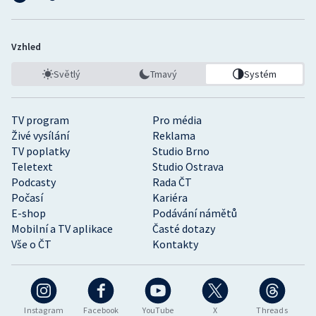
Vzhled
Světlý
Tmavý
Systém
TV program
Pro média
Živé vysílání
Reklama
TV poplatky
Studio Brno
Teletext
Studio Ostrava
Podcasty
Rada ČT
Počasí
Kariéra
E-shop
Podávání námětů
Mobilní a TV aplikace
Časté dotazy
Vše o ČT
Kontakty
Instagram
Facebook
YouTube
X
Threads