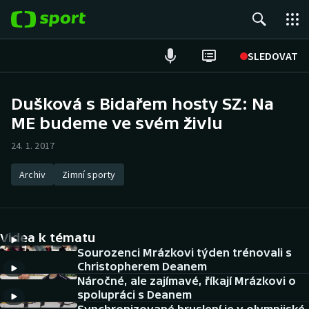
POPULÁRNÍ
SLEDOVAT
Fotbal
Dušková s Bidařem hosty SZ: Na
ME budeme ve svém živlu
Hokej
24. 1. 2017
Tenis
Archiv
Zimní sporty
Atletika
Cyklistika
Videa k tématu
DALŠÍ SPORTY
Sourozenci Mrázkovi týden trénovali s
Christopherem Deanem
Náročné, ale zajímavé, říkají Mrázkovi o
Americký fotbal
NEPŘEHLÉDNĚTE
spolupráci s Deanem