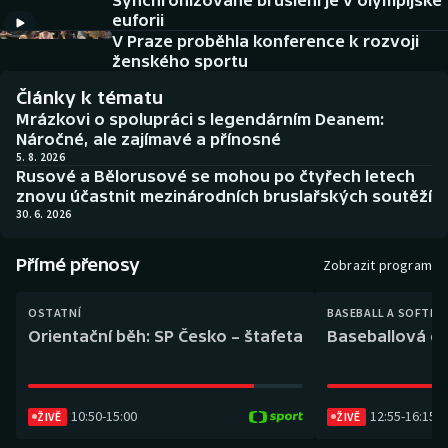
Synchronizované bruslení je v olympijské
Baseball a softbal
Soutěže
euforii
V Praze proběhla konference k rozvoji
Basketbal
Historické návraty
ženského sportu
Články k tématu
Biatlon
Aplikace ČT sport
Mrázkovi o spolupráci s legendárním Deanem:
Náročné, ale zajímavé a přínosné
Boby a skeleton
AZ kvíz
5. 8. 2026
Rusové a Bělorusové se mohou po čtyřech letech
znovu účastnit mezinárodních bruslařských soutěží
Box
30. 6. 2026
Curling
Přímé přenosy
Zobrazit program
Dostihy
OSTATNÍ
BASEBALL A SOFTBA
Orientační běh: SP Česko – štafeta
Baseballová ex
Florbal
Futsal
10:50
-
15:00
12:55
-
16:15
ŽIVĚ
ŽIVĚ
Golf