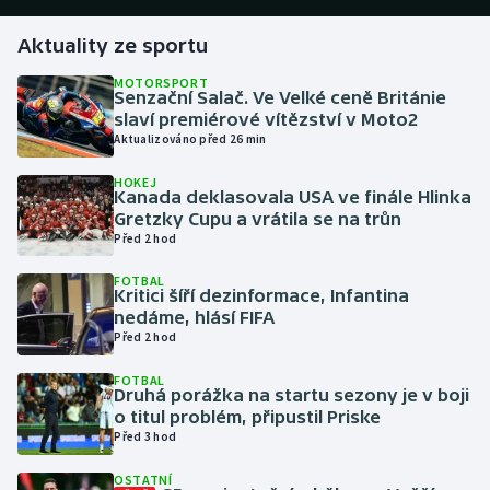
Aktuality ze sportu
Gymnastika
MOTORSPORT
Senzační Salač. Ve Velké ceně Británie
Házená
slaví premiérové vítězství v Moto2
Aktualizováno před 26 min
Jezdectví
HOKEJ
Kanada deklasovala USA ve finále Hlinka
Judo
Gretzky Cupu a vrátila se na trůn
Před 2 hod
Krasobruslení
FOTBAL
Kritici šíří dezinformace, Infantina
Lezení
nedáme, hlásí FIFA
Před 2 hod
Lyže a snowboard
FOTBAL
Druhá porážka na startu sezony je v boji
Moderní pětiboj
o titul problém, připustil Priske
Před 3 hod
Motorsport
OSTATNÍ