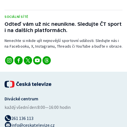
Stolní tenis
SOCIÁLNÍ SÍTĚ
Triatlon
Odteď vám už nic neunikne. Sledujte ČT sport
i na dalších platformách.
Veslování
Nenechte si nikde ujít nejnovější sportovní události. Sledujte nás i
Vodní slalom
na Facebooku, X, Instagramu, Threads či YouTube a buďte v obraze.
Volejbal
Ostatní
Divácké centrum
každý všední den:
8:00—16:00 hodin
261 136 113
info@ceskatelevize.cz