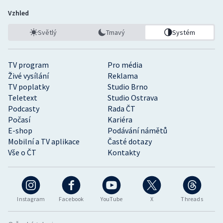
Vzhled
Světlý
Tmavý
Systém
TV program
Pro média
Živé vysílání
Reklama
TV poplatky
Studio Brno
Teletext
Studio Ostrava
Podcasty
Rada ČT
Počasí
Kariéra
E-shop
Podávání námětů
Mobilní a TV aplikace
Časté dotazy
Vše o ČT
Kontakty
Instagram
Facebook
YouTube
X
Threads