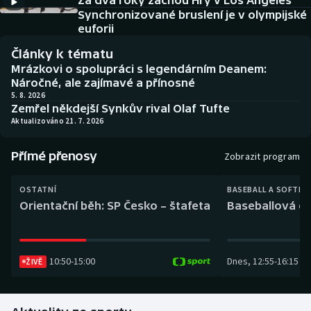
Za dva roky začnou Hry v Los Angeles
Baseball a softbal
Soutěže
Synchronizované bruslení je v olympijské
euforii
Basketbal
Historické návraty
Články k tématu
Mrázkovi o spolupráci s legendárním Deanem:
Biatlon
Aplikace ČT sport
Náročné, ale zajímavé a přínosné
5. 8. 2026
Zemřel někdejší Synkův rival Olaf Tufte
Boby a skeleton
AZ kvíz
Aktualizováno 21. 7. 2026
Box
Přímé přenosy
Zobrazit program
Curling
OSTATNÍ
BASEBALL A SOFTBA
Orientační běh: SP Česko – štafeta
Baseballová ex
Dostihy
Florbal
10:50
-
15:00
Dnes
,
12:55
-
16:15
ŽIVĚ
Futsal
Golf