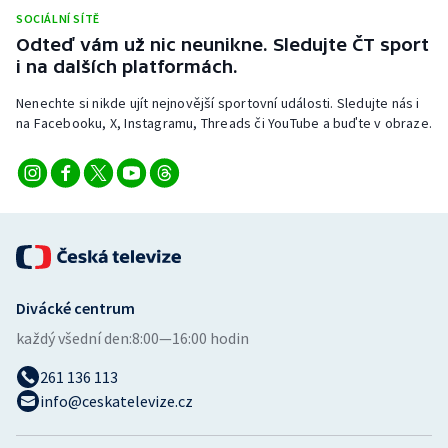
Stolní tenis
SOCIÁLNÍ SÍTĚ
Odteď vám už nic neunikne. Sledujte ČT sport
Triatlon
i na dalších platformách.
Nenechte si nikde ujít nejnovější sportovní události. Sledujte nás i
Veslování
na Facebooku, X, Instagramu, Threads či YouTube a buďte v obraze.
Vodní slalom
Volejbal
Ostatní
Divácké centrum
každý všední den:
8:00—16:00 hodin
261 136 113
info@ceskatelevize.cz