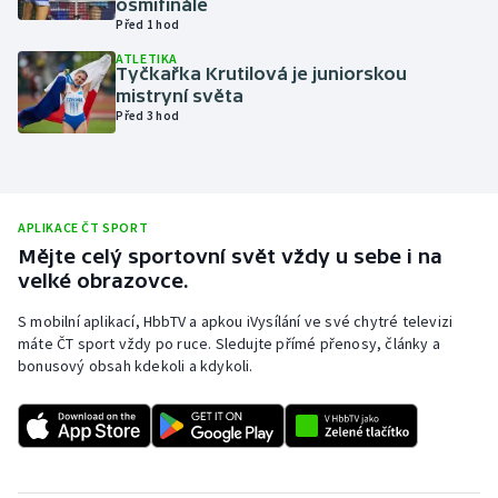
osmifinále
Před 1 hod
Olympijské hry
ATLETIKA
Tyčkařka Krutilová je juniorskou
Parasport
mistryní světa
Před 3 hod
Plavání
Plážový volejbal
APLIKACE ČT SPORT
Ragby
Mějte celý sportovní svět vždy u sebe i na
velké obrazovce.
Rychlobruslení
S mobilní aplikací, HbbTV a apkou iVysílání ve své chytré televizi
máte ČT sport vždy po ruce. Sledujte přímé přenosy, články a
Rychlostní kanoistika
bonusový obsah kdekoli a kdykoli.
Short track
Sportovní střelba