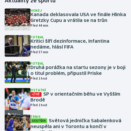
Aktuality ze sportu
HOKEJ
Gymnastika
Kanada deklasovala USA ve finále Hlinka
Gretzky Cupu a vrátila se na trůn
Před 44 min
Házená
FOTBAL
Kritici šíří dezinformace, Infantina
Jezdectví
nedáme, hlásí FIFA
Před 57 min
Judo
FOTBAL
Druhá porážka na startu sezony je v boji
Krasobruslení
o titul problém, připustil Priske
Před 1 hod
Lezení
OSTATNÍ
SP v orientačním běhu ve Vyšším
ŽIVĚ
Lyže a snowboard
Brodě
Před 1 hod
Moderní pětiboj
Video
TENIS
Světová jednička Sabalenková
SESTŘIH
Motorsport
neuspěla ani v Torontu a končí v