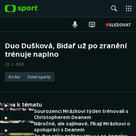
POPULÁRNÍ
SLEDOVAT
Fotbal
Duo Dušková, Bidař už po zranění
trénuje naplno
Hokej
23. 1. 2018
Tenis
Archiv
Zimní sporty
Atletika
Cyklistika
Videa k tématu
DALŠÍ SPORTY
Sourozenci Mrázkovi týden trénovali s
Christopherem Deanem
Náročné, ale zajímavé, říkají Mrázkovi o
Americký fotbal
NEPŘEHLÉDNĚTE
spolupráci s Deanem