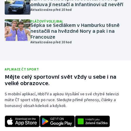
omluva jí nestačí a Infantinovi už nevěří
Olympijské hry
Aktualizováno před 10 hod
PLÁŽOVÝ VOLEJBAL
Parasport
Šépka se Sedlákem v Hamburku těsně
nestačili na hvězdné Nory a pak i na
Plavání
Francouze
Aktualizováno před 10 hod
Plážový volejbal
Ragby
APLIKACE ČT SPORT
Mějte celý sportovní svět vždy u sebe i na
Rychlobruslení
velké obrazovce.
Rychlostní kanoistika
S mobilní aplikací, HbbTV a apkou iVysílání ve své chytré televizi
máte ČT sport vždy po ruce. Sledujte přímé přenosy, články a
bonusový obsah kdekoli a kdykoli.
Short track
Sportovní střelba