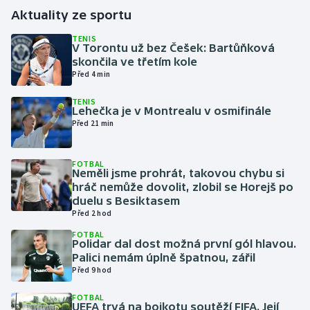
Aktuality ze sportu
Gymnastika
TENIS
V Torontu už bez Češek: Bartůňková
skončila ve třetím kole
Házená
Před 4 min
Jezdectví
TENIS
Lehečka je v Montrealu v osmifinále
Před 21 min
Judo
Krasobruslení
FOTBAL
Neměli jsme prohrát, takovou chybu si
hráč nemůže dovolit, zlobil se Horejš po
Lezení
duelu s Besiktasem
Před 2 hod
Lyže a snowboard
FOTBAL
Polidar dal dost možná první gól hlavou.
Palici nemám úplně špatnou, zářil
Moderní pětiboj
Před 9 hod
Motorsport
FOTBAL
UEFA trvá na bojkotu soutěží FIFA. Její