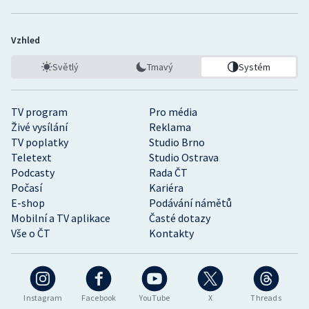
Vzhled
Světlý
Tmavý
Systém
TV program
Pro média
Živé vysílání
Reklama
TV poplatky
Studio Brno
Teletext
Studio Ostrava
Podcasty
Rada ČT
Počasí
Kariéra
E-shop
Podávání námětů
Mobilní a TV aplikace
Časté dotazy
Vše o ČT
Kontakty
Instagram
Facebook
YouTube
X
Threads