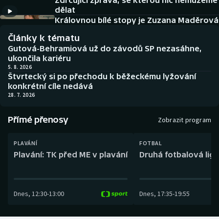
Zdrcující zpráva, se kterou nic nemůžeme
Baseball a softbal
Soutěže
dělat
Královnou bílé stopy je Zuzana Maděrová
Basketbal
Historické návraty
Články k tématu
Gutová-Behramiová už do závodů SP nezasáhne,
Biatlon
Aplikace ČT sport
ukončila kariéru
5. 8. 2026
Štvrtecký si po přechodu k běžeckému lyžování
Boby a skeleton
AZ kvíz
konkrétní cíle nedává
28. 7. 2026
Box
Přímé přenosy
Zobrazit program
Curling
PLAVÁNÍ
FOTBAL
Dostihy
Plavání: TK před ME v plavání
Druhá fotbalová liga
Florbal
Dnes
,
12:30
-
13:00
Dnes
,
17:35
-
19:55
Futsal
Golf