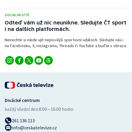
Stolní tenis
SOCIÁLNÍ SÍTĚ
Triatlon
Odteď vám už nic neunikne. Sledujte ČT sport
i na dalších platformách.
Veslování
Nenechte si nikde ujít nejnovější sportovní události. Sledujte nás i
na Facebooku, X, Instagramu, Threads či YouTube a buďte v obraze.
Vodní slalom
Volejbal
Ostatní
Divácké centrum
každý všední den:
8:00—16:00 hodin
261 136 113
info@ceskatelevize.cz