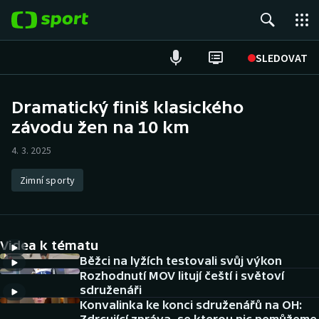
POPULÁRNÍ
SLEDOVAT
Fotbal
Dramatický finiš klasického
závodu žen na 10 km
Hokej
4. 3. 2025
Tenis
Zimní sporty
Atletika
Cyklistika
Videa k tématu
DALŠÍ SPORTY
Běžci na lyžích testovali svůj výkon
Rozhodnutí MOV litují čeští i světoví
sdruženáři
Americký fotbal
NEPŘEHLÉDNĚTE
Konvalinka ke konci sdruženářů na OH: