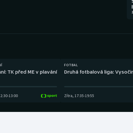
Moderní pětiboj
Triatlon
2
Motorsport
Veslování
Olympijské hry
Vodní slalom
Parasport
Volejbal
Plavání
Ostatní
NÍ
FOTBAL
ní: TK před ME v plavání
Druhá fotbalová liga: Vysočin
Plážový volejbal
12:30
-
13:00
Zítra
,
17:35
-
19:55