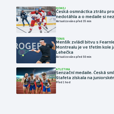
HOKEJ
Česká osmnáctka ztrátu pro
nedotáhla a o medaile si ne
Aktualizováno před 35 min
TENIS
Menšík zvládl bitvu s Fearnl
Montrealu je ve třetím kole 
Lehečka
Aktualizováno před 50 min
ATLETIKA
Senzační medaile. Česká sm
štafeta získala na juniorské
Před 1 hod