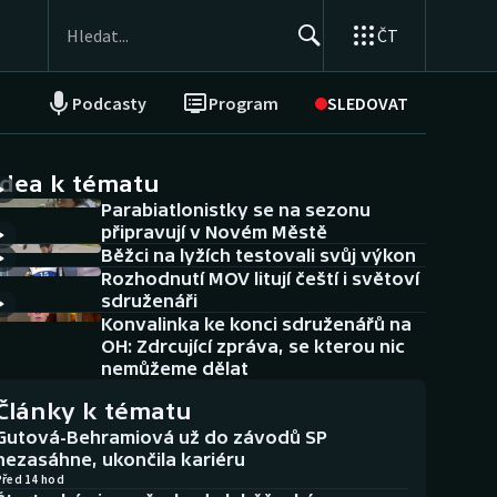
ČT
Podcasty
Program
SLEDOVAT
NEPŘEHLÉDNĚTE
Soutěže
idea k tématu
Parabiatlonistky se na sezonu
Historické návraty
připravují v Novém Městě
Běžci na lyžích testovali svůj výkon
Aplikace ČT sport
Rozhodnutí MOV litují čeští i světoví
sdruženáři
AZ kvíz
Konvalinka ke konci sdruženářů na
OH: Zdrcující zpráva, se kterou nic
nemůžeme dělat
Články k tématu
Gutová-Behramiová už do závodů SP
nezasáhne, ukončila kariéru
Před 14 hod