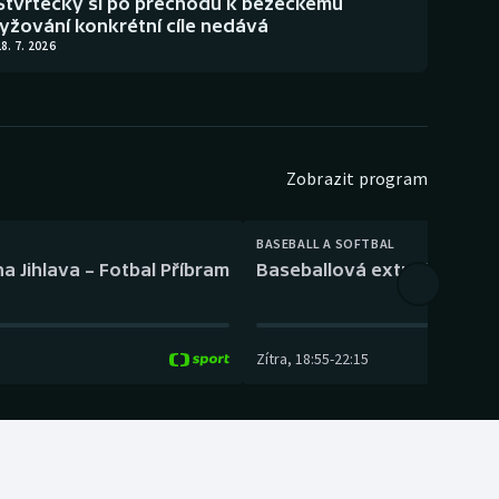
Štvrtecký si po přechodu k běžeckému
lyžování konkrétní cíle nedává
8. 7. 2026
Zobrazit program
BASEBALL A SOFTBAL
a Jihlava – Fotbal Příbram
Baseballová extraliga: Tře
Zítra
,
18:55
-
22:15