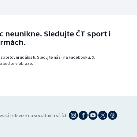
 neunikne. Sledujte ČT sport i
ormách.
 sportovní události. Sledujte nás i na Facebooku, X,
a buďte v obraze.
eská televize na sociálních sítích: