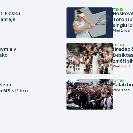
TENIS
ti Finsku
Noskové 
zahraje
Torontu 
singlu lo
Před 2 hod
FOTBAL
eym a v
Hradec č
jako
Besiktas
změří sí
Před 2 hod
FOTBAL
íšená
Salah b
m MS stříbro
Před 9 hod