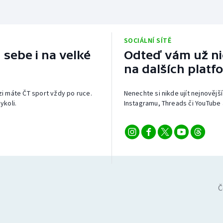
SOCIÁLNÍ SÍTĚ
 sebe i na velké
Odteď vám už nic
na dalších platf
izi máte ČT sport vždy po ruce.
Nenechte si nikde ujít nejnovější
ykoli.
Instagramu, Threads či YouTube 
Č