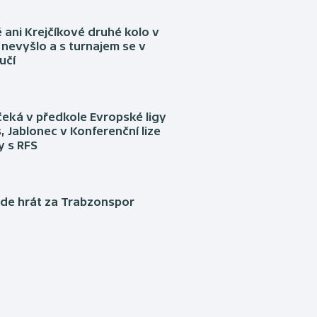
ani Krejčíkové druhé kolo v
nevyšlo a s turnajem se v
učí
eká v předkole Evropské ligy
, Jablonec v Konferenční lize
ly s RFS
ude hrát za Trabzonspor