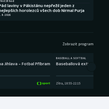
Před 18 hod
Pád laviny v Pákistánu nepřežil jeden z
nejlepších horolezců všech dob Nirmal Purja
. 8. 2026
Zobrazit program
BASEBALL A SOFTBAL
a Jihlava – Fotbal Příbram
Baseballová extraliga: Tře
Zítra
,
18:55
-
22:15