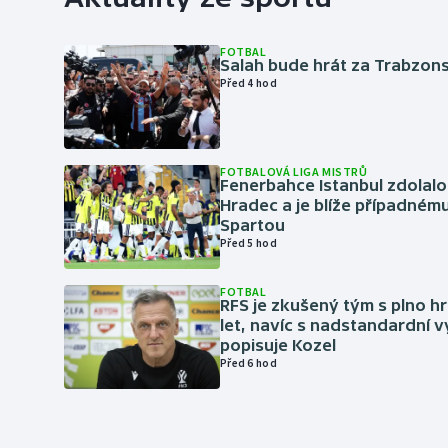
FOTBAL
Salah bude hrát za Trabzon
Před 4 hod
FOTBALOVÁ LIGA MISTRŮ
Fenerbahce Istanbul zdolalo
Hradec a je blíže případném
Spartou
Před 5 hod
FOTBAL
RFS je zkušený tým s plno hr
let, navíc s nadstandardní 
popisuje Kozel
Před 6 hod