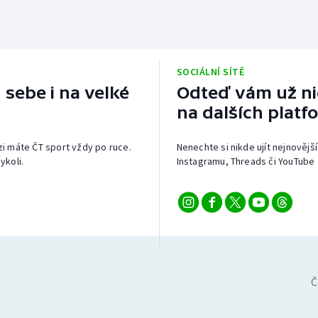
SOCIÁLNÍ SÍTĚ
 sebe i na velké
Odteď vám už nic
na dalších platf
izi máte ČT sport vždy po ruce.
Nenechte si nikde ujít nejnovější
ykoli.
Instagramu, Threads či YouTube 
Č