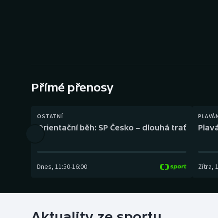
Curling
Dostihy
Florbal
Futsal
Přímé přenosy
Golf
OSTATNÍ
PLAVÁ
Gymnastika
Orientační běh: SP Česko – dlouhá trať
Plavá
Dnes
,
11:50
-
16:00
Zítra
,
Aktuality ze sportu