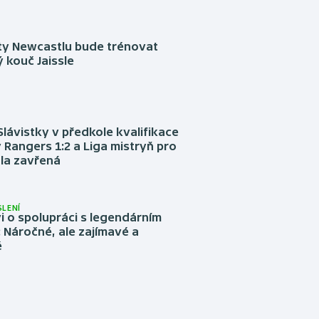
sty Newcastlu bude trénovat
 kouč Jaissle
Slávistky v předkole kvalifikace
 Rangers 1:2 a Liga mistryň pro
la zavřená
LENÍ
 o spolupráci s legendárním
Náročné, ale zajímavé a
é