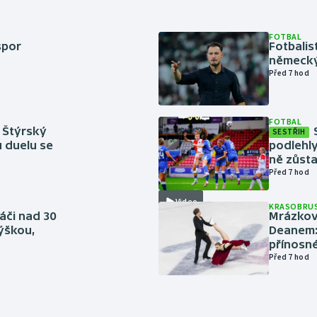
FOTBAL
spor
Fotbali
německý
Před 7 hod
FOTBAL
 Štýrský
SESTŘIH
u duelu se
podlehly
ně zůsta
Před 7 hod
Video
KRASOBRUS
áči nad 30
Mrázkovi
výškou,
Deanem: 
přínosn
Před 7 hod