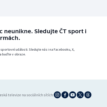
 neunikne. Sledujte ČT sport i
ormách.
 sportovní události. Sledujte nás i na Facebooku, X,
a buďte v obraze.
eská televize na sociálních sítích: