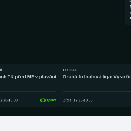
Moderní pětiboj
Triatlon
Motorsport
Veslování
1
Olympijské hry
Vodní slalom
Parasport
Volejbal
Plavání
Ostatní
NÍ
FOTBAL
Plážový volejbal
ní: TK před ME v plavání
Druhá fotbalová liga: Vysočin
12:30
-
13:00
Zítra
,
17:35
-
19:55