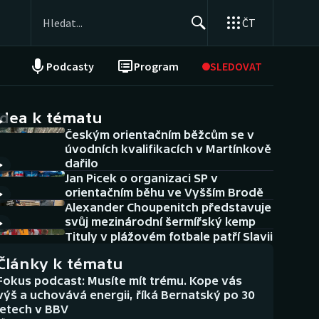
ČT
Podcasty
Program
SLEDOVAT
NEPŘEHLÉDNĚTE
Soutěže
idea k tématu
Českým orientačním běžcům se v
Historické návraty
úvodních kvalifikacích v Martínkově
dařilo
Aplikace ČT sport
Jan Picek o organizaci SP v
orientačním běhu ve Vyšším Brodě
AZ kvíz
Alexander Choupenitch představuje
svůj mezinárodní šermířský kemp
Tituly v plážovém fotbale patří Slavii
Články k tématu
Fokus podcast: Musíte mít trému. Kope vás
výš a uchovává energii, říká Bernatský po 30
letech v BBV