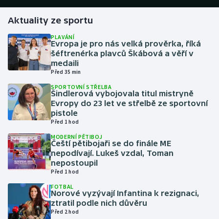
Aktuality ze sportu
Gymnastika
PLAVÁNÍ
Evropa je pro nás velká prověrka, říká
Házená
šéftrenérka plavců Škábová a věří v
medaili
Jezdectví
Před 35 min
SPORTOVNÍ STŘELBA
Judo
Šindlerová vybojovala titul mistryně
Evropy do 23 let ve střelbě ze sportovní
pistole
Krasobruslení
Před 1 hod
MODERNÍ PĚTIBOJ
Lezení
Čeští pětibojaři se do finále ME
nepodívají. Lukeš vzdal, Toman
Lyže a snowboard
nepostoupil
Před 1 hod
Moderní pětiboj
FOTBAL
Norové vyzývají Infantina k rezignaci,
ztratil podle nich důvěru
Motorsport
Před 2 hod