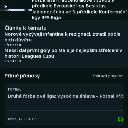
Fotbalisté Hradce Králové vyzvou v
Baseball a softbal
Soutěže
předkole Evropské ligy Besiktas
Jablonec čeká ve 3. předkole Konferenční
Basketbal
Historické návraty
ligy RFS Riga
Články k tématu
Biatlon
Aplikace ČT sport
Norové vyzývají Infantina k rezignaci, ztratil podle
nich důvěru
Boby a skeleton
AZ kvíz
Před 2 hod
Messi dal první góly po MS a je nejlepším střelcem v
historii Leagues Cupu
Box
Před 4 hod
Curling
Přímé přenosy
Zobrazit program
Dostihy
FOTBAL
Druhá fotbalová liga: Vysočina Jihlava – Fotbal Příb
Florbal
Futsal
Dnes
,
17:35
-
19:55
Golf