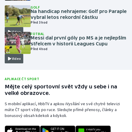
GOLF
Olympijské hry
Na handicap nehrajeme: Golf pro Paraple
vybral letos rekordní částku
Parasport
Před 3 hod
Video
FOTBAL
Plavání
Messi dal první góly po MS a je nejlepším
střelcem v historii Leagues Cupu
Před 4 hod
Plážový volejbal
Video
Ragby
Rychlobruslení
APLIKACE ČT SPORT
Mějte celý sportovní svět vždy u sebe i na
velké obrazovce.
Rychlostní kanoistika
S mobilní aplikací, HbbTV a apkou iVysílání ve své chytré televizi
Short track
máte ČT sport vždy po ruce. Sledujte přímé přenosy, články a
bonusový obsah kdekoli a kdykoli.
Sportovní střelba