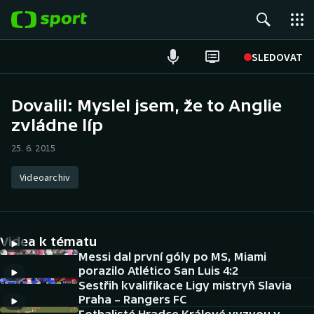
POPULÁRNÍ
SLEDOVAT
Fotbal
Dovalil: Myslel jsem, že to Anglie
zvládne líp
Hokej
25. 6. 2015
Tenis
Videoarchiv
Atletika
Cyklistika
Videa k tématu
DALŠÍ SPORTY
Messi dal první góly po MS, Miami
porazilo Atlético San Luis 4:2
Sestřih kvalifikace Ligy mistryň Slavia
Americký fotbal
NEPŘEHLÉDNĚTE
Praha – Rangers FC