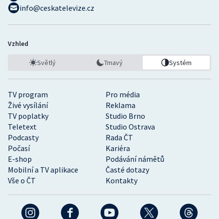
info@ceskatelevize.cz
Vzhled
Světlý
Tmavý
Systém
TV program
Pro média
Živé vysílání
Reklama
TV poplatky
Studio Brno
Teletext
Studio Ostrava
Podcasty
Rada ČT
Počasí
Kariéra
E-shop
Podávání námětů
Mobilní a TV aplikace
Časté dotazy
Vše o ČT
Kontakty