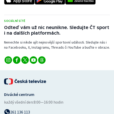
Stolní tenis
Triatlon
SOCIÁLNÍ SÍTĚ
Odteď vám už nic neunikne. Sledujte ČT sport
Veslování
i na dalších platformách.
Vodní slalom
Nenechte si nikde ujít nejnovější sportovní události. Sledujte nás i
na Facebooku, X, Instagramu, Threads či YouTube a buďte v obraze.
Volejbal
Ostatní
Divácké centrum
každý všední den:
8:00—16:00 hodin
261 136 113