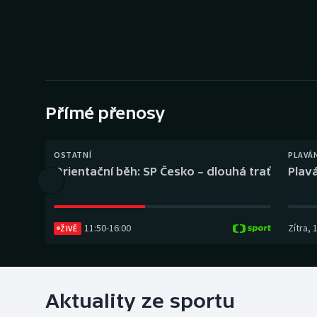
Curling
Dostihy
Florbal
Futsal
Přímé přenosy
Golf
OSTATNÍ
PLAVÁ
Orientační běh: SP Česko – dlouhá trať
Plavá
Gymnastika
11:50
-
16:00
Zítra
,
ŽIVĚ
Aktuality ze sportu