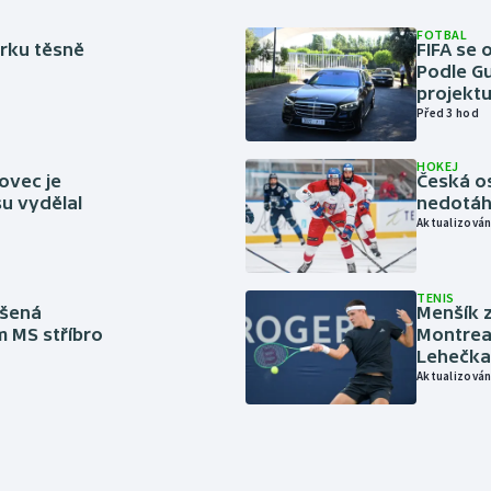
FOTBAL
rku těsně
FIFA se 
Podle Gu
projektu
Před 3 hod
HOKEJ
ovec je
Česká os
u vydělal
nedotáhl
Aktualizován
TENIS
íšená
Menšík z
m MS stříbro
Montreal
Lehečka
Aktualizován