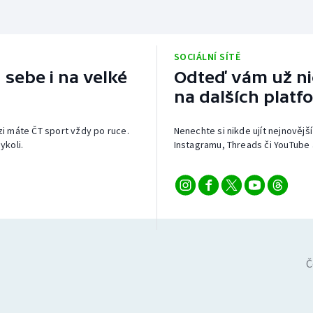
SOCIÁLNÍ SÍTĚ
 sebe i na velké
Odteď vám už nic
na dalších platf
izi máte ČT sport vždy po ruce.
Nenechte si nikde ujít nejnovější
ykoli.
Instagramu, Threads či YouTube 
Č