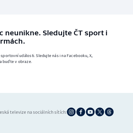
 neunikne. Sledujte ČT sport i
ormách.
 sportovní události. Sledujte nás i na Facebooku, X,
a buďte v obraze.
eská televize na sociálních sítích: