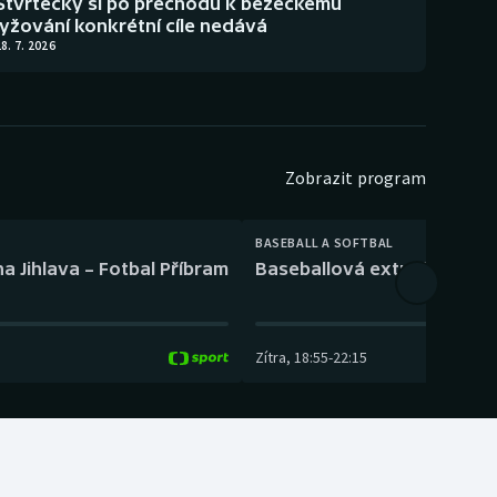
Štvrtecký si po přechodu k běžeckému
lyžování konkrétní cíle nedává
8. 7. 2026
Zobrazit program
BASEBALL A SOFTBAL
a Jihlava – Fotbal Příbram
Baseballová extraliga: Tře
Zítra
,
18:55
-
22:15