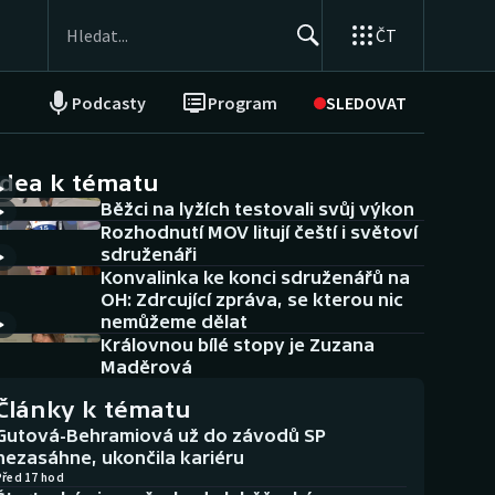
ČT
Podcasty
Program
SLEDOVAT
NEPŘEHLÉDNĚTE
Soutěže
idea k tématu
Běžci na lyžích testovali svůj výkon
Historické návraty
Rozhodnutí MOV litují čeští i světoví
sdruženáři
Aplikace ČT sport
Konvalinka ke konci sdruženářů na
OH: Zdrcující zpráva, se kterou nic
AZ kvíz
nemůžeme dělat
Královnou bílé stopy je Zuzana
Maděrová
Články k tématu
Gutová-Behramiová už do závodů SP
nezasáhne, ukončila kariéru
Před 17 hod