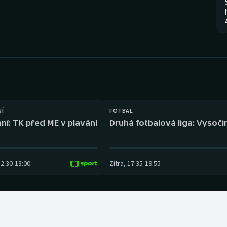
Moderní pětiboj
Triatlon
2
Motorsport
Veslování
Olympijské hry
Vodní slalom
Parasport
Volejbal
Plavání
Ostatní
NÍ
FOTBAL
ní: TK před ME v plavání
Druhá fotbalová liga: Vysočin
Plážový volejbal
12:30
-
13:00
Zítra
,
17:35
-
19:55