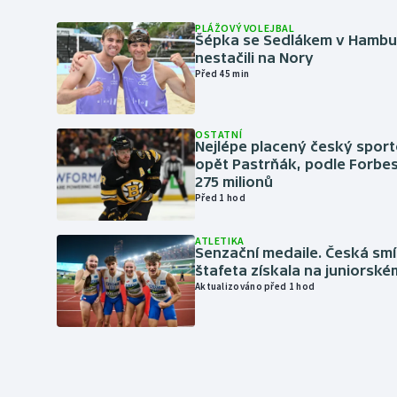
PLÁŽOVÝ VOLEJBAL
Šépka se Sedlákem v Hambu
nestačili na Nory
Před 45 min
OSTATNÍ
Nejlépe placený český sport
opět Pastrňák, podle Forbes
275 milionů
Před 1 hod
ATLETIKA
Senzační medaile. Česká sm
štafeta získala na juniorské
Aktualizováno před 1 hod