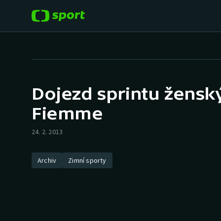
POPULÁRNÍ
DALŠÍ SPORTY
Fotbal
Americký fotbal
Dojezd sprintu ženský
Hokej
Baseball a softbal
Fiemme
Tenis
Basketbal
24. 2. 2013
Atletika
Biatlon
Archiv
Zimní sporty
Cyklistika
Boby a skeleton
Box