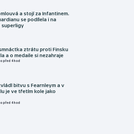
omlouvá a stojí za Infantinem.
ardianu se podílela i na
 superligy
mnáctka ztrátu proti Finsku
a a o medaile si nezahraje
o před 4 hod
vládl bitvu s Fearnleym a v
u je ve třetím kole jako
o před 4 hod