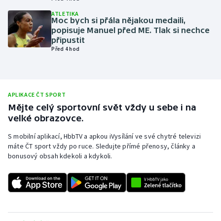
Olympijské hry
ATLETIKA
Moc bych si přála nějakou medaili,
popisuje Manuel před ME. Tlak si nechce
Parasport
připustit
Před 4 hod
Plavání
Plážový volejbal
APLIKACE ČT SPORT
Mějte celý sportovní svět vždy u sebe i na
Ragby
velké obrazovce.
Rychlobruslení
S mobilní aplikací, HbbTV a apkou iVysílání ve své chytré televizi
máte ČT sport vždy po ruce. Sledujte přímé přenosy, články a
bonusový obsah kdekoli a kdykoli.
Rychlostní kanoistika
Short track
Sportovní střelba