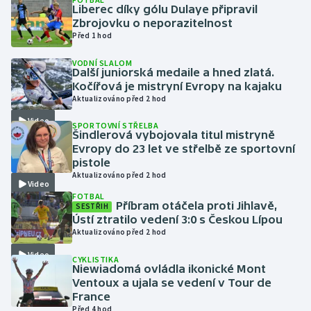
Liberec díky gólu Dulaye připravil
Zbrojovku o neporazitelnost
Gymnastika
Před 1 hod
VODNÍ SLALOM
Házená
Další juniorská medaile a hned zlatá.
Kočířová je mistryní Evropy na kajaku
Jezdectví
Aktualizováno před 2 hod
Video
SPORTOVNÍ STŘELBA
Judo
Šindlerová vybojovala titul mistryně
Evropy do 23 let ve střelbě ze sportovní
pistole
Krasobruslení
Aktualizováno před 2 hod
Video
FOTBAL
Lezení
Příbram otáčela proti Jihlavě,
SESTŘIH
Ústí ztratilo vedení 3:0 s Českou Lípou
Lyže a snowboard
Aktualizováno před 2 hod
Video
CYKLISTIKA
Moderní pětiboj
Niewiadomá ovládla ikonické Mont
Ventoux a ujala se vedení v Tour de
France
Motorsport
Před 4 hod