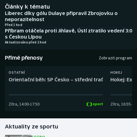
Baseball a softbal
Soutěže
Články k tématu
Liberec díky gólu Dulaye připravil Zbrojovku o
Basketbal
Historické návraty
neporazitelnost
Před 1 hod
Příbram otáčela proti Jihlavě, Ústí ztratilo vedení 3:0
Biatlon
Aplikace ČT sport
s Českou Lípou
Aktualizováno před 2 hod
Boby a skeleton
AZ kvíz
Přímé přenosy
Zobrazit program
Box
OSTATNÍ
HOKEJ
Curling
Orientační běh: SP Česko – střední trať
Hokej: Exh
Dostihy
Zítra
,
14:00
-
17:50
Zítra
,
16:55
-
19
Florbal
Futsal
Aktuality ze sportu
Golf
FOTBAL