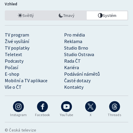
Vzhled
Světlý
Tmavý
Systém
TV program
Pro média
Živé vysílání
Reklama
TV poplatky
Studio Brno
Teletext
Studio Ostrava
Podcasty
Rada ČT
Počasí
Kariéra
E-shop
Podávání námětů
Mobilní a TV aplikace
Časté dotazy
Vše o ČT
Kontakty
Instagram
Facebook
YouTube
X
Threads
© Česká televize