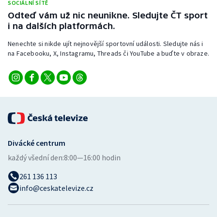
SOCIÁLNÍ SÍTĚ
Stolní tenis
Odteď vám už nic neunikne. Sledujte ČT sport
i na dalších platformách.
Triatlon
Nenechte si nikde ujít nejnovější sportovní události. Sledujte nás i
Veslování
na Facebooku, X, Instagramu, Threads či YouTube a buďte v obraze.
Vodní slalom
Volejbal
Ostatní
Divácké centrum
každý všední den:
8:00—16:00 hodin
261 136 113
info@ceskatelevize.cz