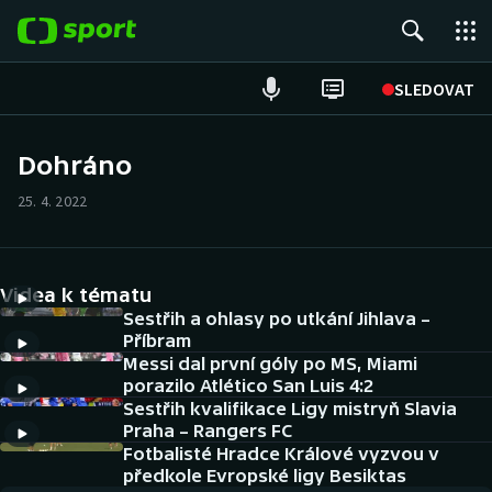
POPULÁRNÍ
SLEDOVAT
Fotbal
Dohráno
Hokej
25. 4. 2022
Tenis
Videa k tématu
Atletika
Sestřih a ohlasy po utkání Jihlava –
Příbram
Cyklistika
Messi dal první góly po MS, Miami
porazilo Atlético San Luis 4:2
DALŠÍ SPORTY
Sestřih kvalifikace Ligy mistryň Slavia
Praha – Rangers FC
Americký fotbal
Fotbalisté Hradce Králové vyzvou v
NEPŘEHLÉDNĚTE
předkole Evropské ligy Besiktas