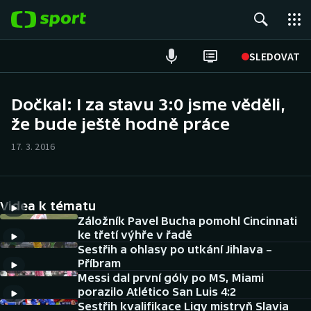
POPULÁRNÍ
SLEDOVAT
Fotbal
Dočkal: I za stavu 3:0 jsme věděli,
že bude ještě hodně práce
Hokej
17. 3. 2016
Tenis
Atletika
Videa k tématu
Cyklistika
Záložník Pavel Bucha pomohl Cincinnati
ke třetí výhře v řadě
Sestřih a ohlasy po utkání Jihlava –
DALŠÍ SPORTY
Příbram
Messi dal první góly po MS, Miami
Americký fotbal
NEPŘEHLÉDNĚTE
porazilo Atlético San Luis 4:2
Sestřih kvalifikace Ligy mistryň Slavia