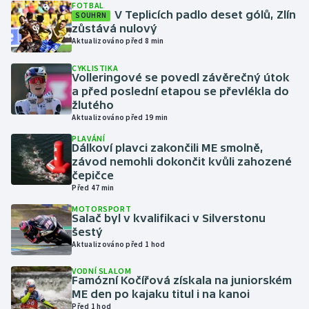
FOTBAL
V Teplicích padlo deset gólů, Zlín
SOUHRN
zůstává nulový
Gymnastika
Aktualizováno před 8 min
Házená
CYKLISTIKA
Volleringové se povedl závěrečný útok
a před poslední etapou se převlékla do
Jezdectví
žlutého
Aktualizováno před 19 min
Judo
PLAVÁNÍ
Dálkoví plavci zakončili ME smolně,
závod nemohli dokončit kvůli zahozené
Krasobruslení
čepičce
Před 47 min
Lezení
MOTORSPORT
Salač byl v kvalifikaci v Silverstonu
Lyže a snowboard
šestý
Aktualizováno před 1 hod
Moderní pětiboj
VODNÍ SLALOM
Famózní Kočířová získala na juniorském
ME den po kajaku titul i na kanoi
Motorsport
Před 1 hod