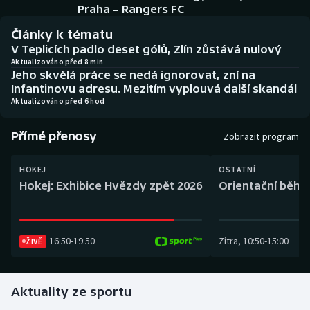
Baseball a softbal
Soutěže
Praha – Rangers FC
Články k tématu
Basketbal
Historické návraty
V Teplicích padlo deset gólů, Zlín zůstává nulový
Aktualizováno před 8 min
Jeho skvělá práce se nedá ignorovat, zní na
Biatlon
Aplikace ČT sport
Infantinovu adresu. Mezitím vyplouvá další skandál
Aktualizováno před 6 hod
Boby a skeleton
AZ kvíz
Přímé přenosy
Zobrazit program
Box
HOKEJ
OSTATNÍ
Curling
Hokej: Exhibice Hvězdy zpět 2026
Orientační běh: 
Dostihy
16:50
-
19:50
Zítra
,
10:50
-
15:00
Florbal
ŽIVĚ
Futsal
Aktuality ze sportu
Golf