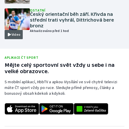
Olympijské hry
OSTATNÍ
Český orientační běh září. Křivda na
střední trati vyhrál, Dittrichová bere
Parasport
bronz
Aktualizováno před 1 hod
Video
Plavání
Plážový volejbal
APLIKACE ČT SPORT
Ragby
Mějte celý sportovní svět vždy u sebe i na
velké obrazovce.
Rychlobruslení
S mobilní aplikací, HbbTV a apkou iVysílání ve své chytré televizi
máte ČT sport vždy po ruce. Sledujte přímé přenosy, články a
Rychlostní kanoistika
bonusový obsah kdekoli a kdykoli.
Short track
Sportovní střelba