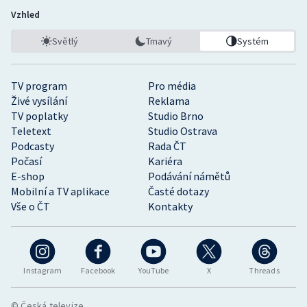
Vzhled
Světlý
Tmavý
Systém
TV program
Pro média
Živé vysílání
Reklama
TV poplatky
Studio Brno
Teletext
Studio Ostrava
Podcasty
Rada ČT
Počasí
Kariéra
E-shop
Podávání námětů
Mobilní a TV aplikace
Časté dotazy
Vše o ČT
Kontakty
Instagram
Facebook
YouTube
X
Threads
© Česká televize