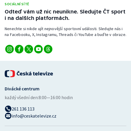
Stolní tenis
SOCIÁLNÍ SÍTĚ
Odteď vám už nic neunikne. Sledujte ČT sport
i na dalších platformách.
Triatlon
Nenechte si nikde ujít nejnovější sportovní události. Sledujte nás i
Veslování
na Facebooku, X, Instagramu, Threads či YouTube a buďte v obraze.
Vodní slalom
Volejbal
Ostatní
Divácké centrum
každý všední den:
8:00—16:00 hodin
261 136 113
info@ceskatelevize.cz