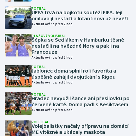
FOTBAL
UEFA trvá na bojkotu soutěží FIFA. Její
Gymnastika
omluva jí nestačí a Infantinovi už nevěří
Aktualizováno před 2 hod
Házená
PLÁŽOVÝ VOLEJBAL
Šépka se Sedlákem v Hamburku těsně
Jezdectví
nestačili na hvězdné Nory a pak i na
Francouze
Judo
Aktualizováno před 3 hod
FOTBAL
Jablonec doma splnil roli favorita a
Krasobruslení
úspěšně zahájil dvojutkání s Rigou
Aktualizováno před 3 hod
Lezení
FOTBAL
Hradec nevyužil šance ani přesilovku po
Lyže a snowboard
červené kartě. Doma padl s Besiktasem
Aktualizováno před 4 hod
Moderní pětiboj
VOLEJBAL
Volejbalistky načaly přípravu na domácí
Motorsport
ME vítězně a ukázaly maskota