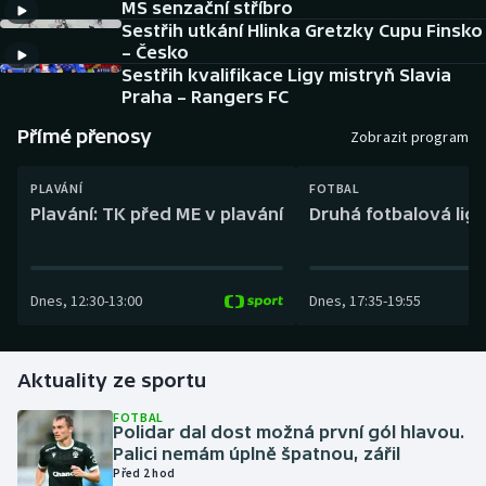
MS senzační stříbro
Baseball a softbal
Soutěže
Sestřih utkání Hlinka Gretzky Cupu Finsko
– Česko
Basketbal
Historické návraty
Sestřih kvalifikace Ligy mistryň Slavia
Praha – Rangers FC
Biatlon
Aplikace ČT sport
Přímé přenosy
Zobrazit program
Boby a skeleton
AZ kvíz
PLAVÁNÍ
FOTBAL
Plavání: TK před ME v plavání
Druhá fotbalová liga
Box
Curling
Dnes
,
12:30
-
13:00
Dnes
,
17:35
-
19:55
Dostihy
Aktuality ze sportu
Florbal
FOTBAL
Futsal
Polidar dal dost možná první gól hlavou.
Palici nemám úplně špatnou, zářil
Před 2 hod
Golf