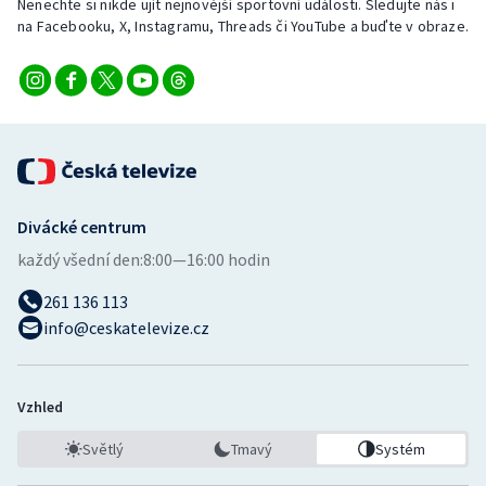
Nenechte si nikde ujít nejnovější sportovní události. Sledujte nás i
Stolní tenis
na Facebooku, X, Instagramu, Threads či YouTube a buďte v obraze.
Triatlon
Veslování
Vodní slalom
Volejbal
Divácké centrum
každý všední den:
8:00—16:00 hodin
Ostatní
261 136 113
info@ceskatelevize.cz
Vzhled
Světlý
Tmavý
Systém