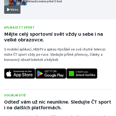
Aktualizováno před 5 hod
Olympijské hry
Video
Parasport
APLIKACE ČT SPORT
Plavání
Mějte celý sportovní svět vždy u sebe i na
velké obrazovce.
Plážový volejbal
S mobilní aplikací, HbbTV a apkou iVysílání ve své chytré televizi
máte ČT sport vždy po ruce. Sledujte přímé přenosy, články a
Ragby
bonusový obsah kdekoli a kdykoli.
Rychlobruslení
Rychlostní kanoistika
Short track
SOCIÁLNÍ SÍTĚ
Odteď vám už nic neunikne. Sledujte ČT sport
Sportovní střelba
i na dalších platformách.