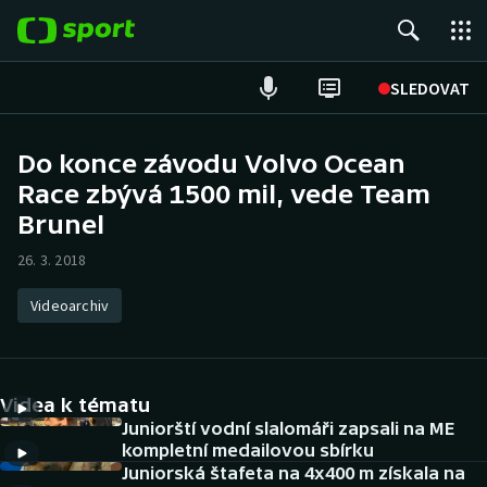
POPULÁRNÍ
SLEDOVAT
Fotbal
Do konce závodu Volvo Ocean
Race zbývá 1500 mil, vede Team
Hokej
Brunel
Tenis
26. 3. 2018
Atletika
Videoarchiv
Cyklistika
DALŠÍ SPORTY
Videa k tématu
Juniorští vodní slalomáři zapsali na ME
Americký fotbal
NEPŘEHLÉDNĚTE
kompletní medailovou sbírku
Juniorská štafeta na 4x400 m získala na