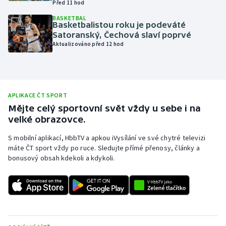
Před 11 hod
Olympijské hry
BASKETBAL
Basketbalistou roku je podeváté
Satoranský, Čechová slaví poprvé
Parasport
Aktualizováno před 12 hod
Plavání
Plážový volejbal
APLIKACE ČT SPORT
Mějte celý sportovní svět vždy u sebe i na
Ragby
velké obrazovce.
Rychlobruslení
S mobilní aplikací, HbbTV a apkou iVysílání ve své chytré televizi
máte ČT sport vždy po ruce. Sledujte přímé přenosy, články a
bonusový obsah kdekoli a kdykoli.
Rychlostní kanoistika
Short track
Sportovní střelba