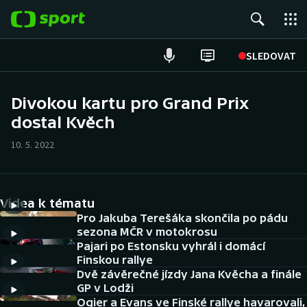
POPULÁRNÍ
SLEDOVAT
Fotbal
Divokou kartu pro Grand Prix
dostal Kvěch
Hokej
10. 5. 2022
Tenis
Atletika
Videa k tématu
Cyklistika
Pro Jakuba Terešáka skončila po pádu
sezona MČR v motokrosu
Pajari po Estonsku vyhrál i domácí
DALŠÍ SPORTY
Finskou rallye
Dvě závěrečné jízdy Jana Kvěcha a finále
Americký fotbal
NEPŘEHLÉDNĚTE
GP v Lodži
Ogier a Evans ve Finské rallye havarovali,