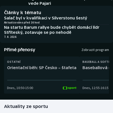
Baseball a softbal
Soutěže
vede Pajari
Články k tématu
Basketbal
Historické návraty
Salač byl v kvalifikaci v Silverstonu šestý
Aktualizováno před 16 hod
Na startu Barum rallye bude chybět domácí lídr
Biatlon
Aplikace ČT sport
Stříteský, zotavuje se po nehodě
7. 8. 2026
Boby a skeleton
AZ kvíz
Přímé přenosy
Zobrazit program
Box
OSTATNÍ
BASEBALL A SOFTBA
Curling
Orientační běh: SP Česko – štafeta
Baseballová ex
Dostihy
Dnes
,
10:50
-
15:00
Dnes
,
12:55
-
16:15
Florbal
Futsal
Aktuality ze sportu
Golf