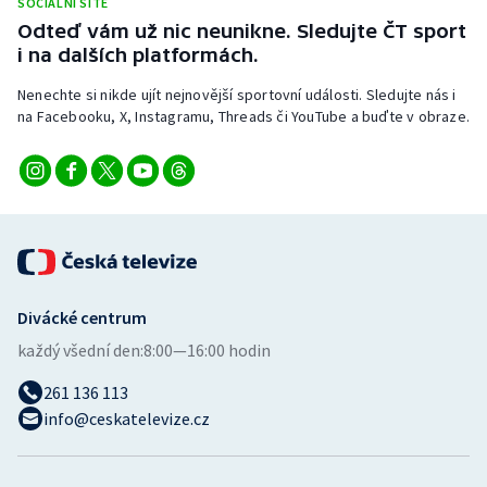
SOCIÁLNÍ SÍTĚ
Stolní tenis
Odteď vám už nic neunikne. Sledujte ČT sport
i na dalších platformách.
Triatlon
Nenechte si nikde ujít nejnovější sportovní události. Sledujte nás i
na Facebooku, X, Instagramu, Threads či YouTube a buďte v obraze.
Veslování
Vodní slalom
Volejbal
Ostatní
Divácké centrum
každý všední den:
8:00—16:00 hodin
261 136 113
info@ceskatelevize.cz