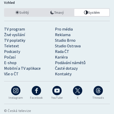
Vzhled
Světlý
Tmavý
Systém
TV program
Pro média
Živé vysílání
Reklama
TV poplatky
Studio Brno
Teletext
Studio Ostrava
Podcasty
Rada ČT
Počasí
Kariéra
E-shop
Podávání námětů
Mobilní a TV aplikace
Časté dotazy
Vše o ČT
Kontakty
Instagram
Facebook
YouTube
X
Threads
© Česká televize