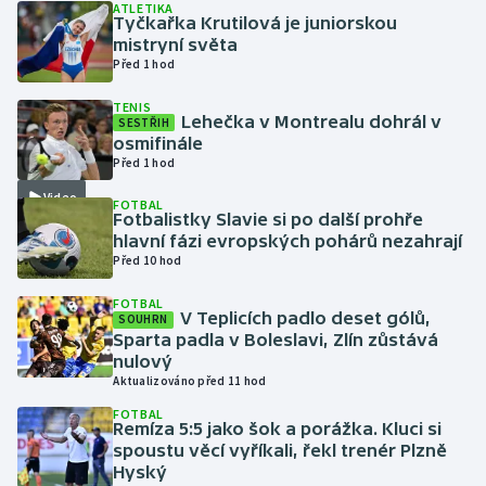
ATLETIKA
Tyčkařka Krutilová je juniorskou
mistryní světa
Gymnastika
Před 1 hod
Házená
TENIS
Lehečka v Montrealu dohrál v
SESTŘIH
osmifinále
Jezdectví
Před 1 hod
Video
Judo
FOTBAL
Fotbalistky Slavie si po další prohře
hlavní fázi evropských pohárů nezahrají
Krasobruslení
Před 10 hod
FOTBAL
Lezení
V Teplicích padlo deset gólů,
SOUHRN
Sparta padla v Boleslavi, Zlín zůstává
Lyže a snowboard
nulový
Aktualizováno před 11 hod
Moderní pětiboj
FOTBAL
Remíza 5:5 jako šok a porážka. Kluci si
spoustu věcí vyříkali, řekl trenér Plzně
Motorsport
Hyský