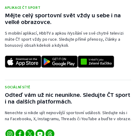
APLIKACE ČT SPORT
Olympijské hry
Mějte celý sportovní svět vždy u sebe i na
velké obrazovce.
Parasport
S mobilní aplikací, HbbTV a apkou iVysílání ve své chytré televizi
Plavání
máte ČT sport vždy po ruce. Sledujte přímé přenosy, články a
bonusový obsah kdekoli a kdykoli.
Plážový volejbal
Ragby
Rychlobruslení
SOCIÁLNÍ SÍTĚ
Odteď vám už nic neunikne. Sledujte ČT sport
Rychlostní kanoistika
i na dalších platformách.
Short track
Nenechte si nikde ujít nejnovější sportovní události. Sledujte nás i
na Facebooku, X, Instagramu, Threads či YouTube a buďte v obraze.
Sportovní střelba