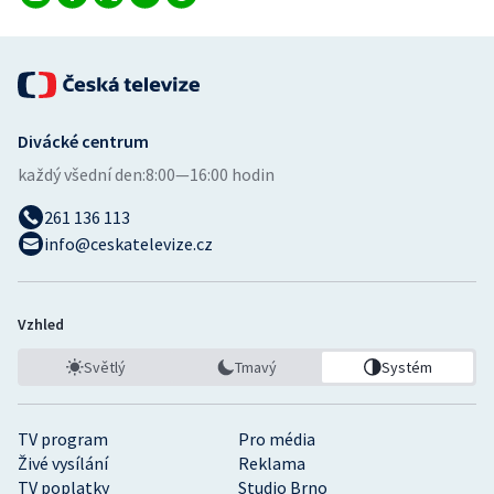
Stolní tenis
Triatlon
Veslování
Divácké centrum
každý všední den:
8:00—16:00 hodin
Vodní slalom
261 136 113
Volejbal
info@ceskatelevize.cz
Ostatní
Vzhled
Světlý
Tmavý
Systém
TV program
Pro média
Živé vysílání
Reklama
TV poplatky
Studio Brno