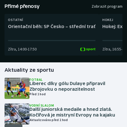
Baseball a softbal
Soutěže
Přímé přenosy
Zobrazit program
Basketbal
Historické návraty
OSTATNÍ
HOKEJ
Orientační běh: SP Česko – střední trať
Hokej: Exh
Biatlon
Aplikace ČT sport
Boby a skeleton
AZ kvíz
Zítra
,
14:00
-
17:50
Zítra
,
16:55
-
19
Box
Aktuality ze sportu
Curling
FOTBAL
Liberec díky gólu Dulaye připravil
Dostihy
Zbrojovku o neporazitelnost
Před 1 hod
Florbal
VODNÍ SLALOM
Další juniorská medaile a hned zlatá.
Futsal
Kočířová je mistryní Evropy na kajaku
Aktualizováno před 2 hod
Golf