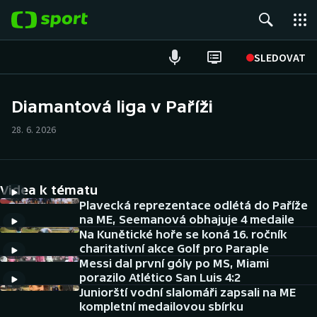
POPULÁRNÍ
SLEDOVAT
Fotbal
Diamantová liga v Paříži
Hokej
28. 6. 2026
Tenis
Videa k tématu
Atletika
Plavecká reprezentace odlétá do Paříže
na ME, Seemanová obhajuje 4 medaile
Cyklistika
Na Kunětické hoře se koná 16. ročník
charitativní akce Golf pro Paraple
DALŠÍ SPORTY
Messi dal první góly po MS, Miami
porazilo Atlético San Luis 4:2
Americký fotbal
Juniorští vodní slalomáři zapsali na ME
NEPŘEHLÉDNĚTE
kompletní medailovou sbírku