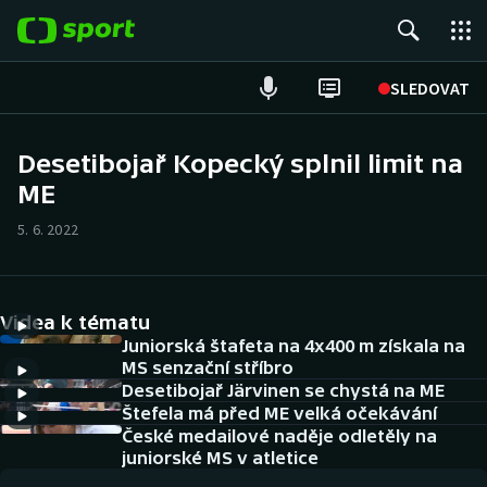
POPULÁRNÍ
SLEDOVAT
Fotbal
Desetibojař Kopecký splnil limit na
ME
Hokej
5. 6. 2022
Tenis
Atletika
Videa k tématu
Cyklistika
Juniorská štafeta na 4x400 m získala na
MS senzační stříbro
Desetibojař Järvinen se chystá na ME
DALŠÍ SPORTY
Štefela má před ME velká očekávání
České medailové naděje odletěly na
Americký fotbal
NEPŘEHLÉDNĚTE
juniorské MS v atletice