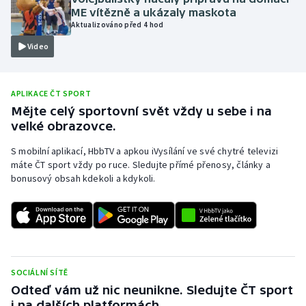
ME vítězně a ukázaly maskota
Olympijské hry
Aktualizováno před 4 hod
Video
Parasport
Plavání
APLIKACE ČT SPORT
Mějte celý sportovní svět vždy u sebe i na
Plážový volejbal
velké obrazovce.
Ragby
S mobilní aplikací, HbbTV a apkou iVysílání ve své chytré televizi
máte ČT sport vždy po ruce. Sledujte přímé přenosy, články a
bonusový obsah kdekoli a kdykoli.
Rychlobruslení
Rychlostní kanoistika
Short track
SOCIÁLNÍ SÍTĚ
Sportovní střelba
Odteď vám už nic neunikne. Sledujte ČT sport
i na dalších platformách.