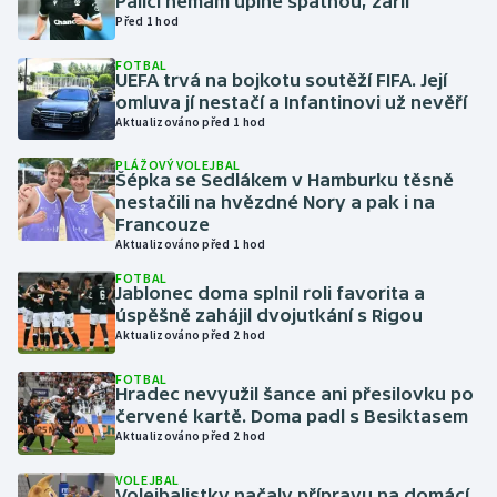
Palici nemám úplně špatnou, zářil
Před 1 hod
Gymnastika
FOTBAL
UEFA trvá na bojkotu soutěží FIFA. Její
omluva jí nestačí a Infantinovi už nevěří
Házená
Aktualizováno před 1 hod
Jezdectví
PLÁŽOVÝ VOLEJBAL
Šépka se Sedlákem v Hamburku těsně
nestačili na hvězdné Nory a pak i na
Judo
Francouze
Aktualizováno před 1 hod
Krasobruslení
FOTBAL
Jablonec doma splnil roli favorita a
úspěšně zahájil dvojutkání s Rigou
Lezení
Aktualizováno před 2 hod
Lyže a snowboard
FOTBAL
Hradec nevyužil šance ani přesilovku po
červené kartě. Doma padl s Besiktasem
Moderní pětiboj
Aktualizováno před 2 hod
Motorsport
VOLEJBAL
Volejbalistky načaly přípravu na domácí