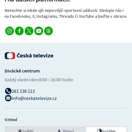
Stolní tenis
Nenechte si nikde ujít nejnovější sportovní události. Sledujte nás i
na Facebooku, X, Instagramu, Threads či YouTube a buďte v obraze.
Triatlon
Veslování
Vodní slalom
Volejbal
Divácké centrum
Ostatní
každý všední den:
8:00—16:00 hodin
261 136 113
info@ceskatelevize.cz
Vzhled
Světlý
Tmavý
Systém