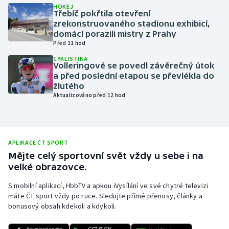
HOKEJ
Třebíč pokřtila otevření
Olympijské hry
zrekonstruovaného stadionu exhibicí,
domácí porazili mistry z Prahy
Parasport
Před 11 hod
CYKLISTIKA
Plavání
Volleringové se povedl závěrečný útok
a před poslední etapou se převlékla do
žlutého
Plážový volejbal
Aktualizováno před 12 hod
Ragby
Rychlobruslení
APLIKACE ČT SPORT
Mějte celý sportovní svět vždy u sebe i na
Rychlostní kanoistika
velké obrazovce.
S mobilní aplikací, HbbTV a apkou iVysílání ve své chytré televizi
Short track
máte ČT sport vždy po ruce. Sledujte přímé přenosy, články a
bonusový obsah kdekoli a kdykoli.
Sportovní střelba