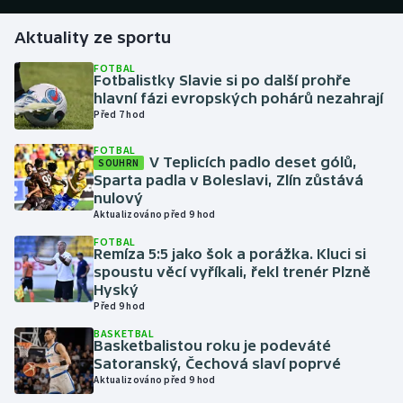
Aktuality ze sportu
Gymnastika
FOTBAL
Fotbalistky Slavie si po další prohře
Házená
hlavní fázi evropských pohárů nezahrají
Před 7 hod
Jezdectví
FOTBAL
V Teplicích padlo deset gólů,
SOUHRN
Judo
Sparta padla v Boleslavi, Zlín zůstává
nulový
Krasobruslení
Aktualizováno před 9 hod
FOTBAL
Remíza 5:5 jako šok a porážka. Kluci si
Lezení
spoustu věcí vyříkali, řekl trenér Plzně
Hyský
Lyže a snowboard
Před 9 hod
BASKETBAL
Moderní pětiboj
Basketbalistou roku je podeváté
Satoranský, Čechová slaví poprvé
Aktualizováno před 9 hod
Motorsport