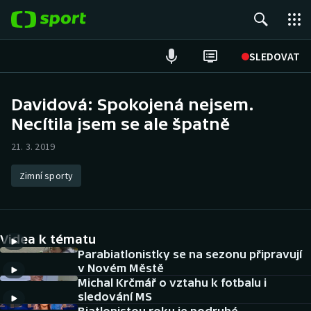
POPULÁRNÍ
SLEDOVAT
Fotbal
Davidová: Spokojená nejsem.
Necítila jsem se ale špatně
Hokej
21. 3. 2019
Tenis
Zimní sporty
Atletika
Cyklistika
Videa k tématu
DALŠÍ SPORTY
Parabiatlonistky se na sezonu připravují
v Novém Městě
Michal Krčmář o vztahu k fotbalu i
Americký fotbal
NEPŘEHLÉDNĚTE
sledování MS