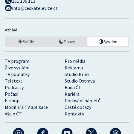
261 136 113
info@ceskatelevize.cz
Vzhled
Světlý
Tmavý
Systém
TV program
Pro média
Živé vysílání
Reklama
TV poplatky
Studio Brno
Teletext
Studio Ostrava
Podcasty
Rada ČT
Počasí
Kariéra
E-shop
Podávání námětů
Mobilní a TV aplikace
Časté dotazy
Vše o ČT
Kontakty