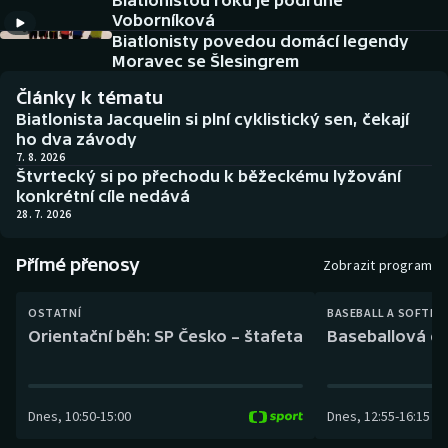
Biatlonistou roku je podruhé
Baseball a softbal
Soutěže
Voborníková
Biatlonisty povedou domácí legendy
Basketbal
Historické návraty
Moravec se Šlesingrem
Články k tématu
Biatlon
Aplikace ČT sport
Biatlonista Jacquelin si plní cyklistický sen, čekají
ho dva závody
Boby a skeleton
AZ kvíz
7. 8. 2026
Štvrtecký si po přechodu k běžeckému lyžování
konkrétní cíle nedává
Box
28. 7. 2026
Curling
Přímé přenosy
Zobrazit program
Dostihy
OSTATNÍ
BASEBALL A SOFTBA
Orientační běh: SP Česko – štafeta
Baseballová ex
Florbal
Futsal
Dnes
,
10:50
-
15:00
Dnes
,
12:55
-
16:15
Golf