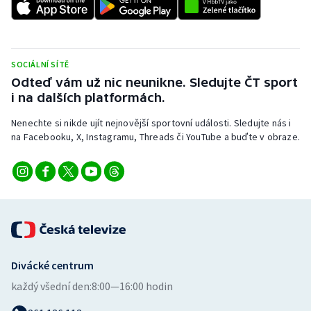
Stolní tenis
Triatlon
SOCIÁLNÍ SÍTĚ
Veslování
Odteď vám už nic neunikne. Sledujte ČT sport
i na dalších platformách.
Vodní slalom
Nenechte si nikde ujít nejnovější sportovní události. Sledujte nás i
na Facebooku, X, Instagramu, Threads či YouTube a buďte v obraze.
Volejbal
Ostatní
Divácké centrum
každý všední den:
8:00—16:00 hodin