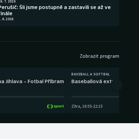
6. 7. 2026
Perušič: Šli jsme postupně a zastavili se až ve
finále
. 6. 2026
Zobrazit program
BASEBALL A SOFTBAL
a Jihlava – Fotbal Příbram
Baseballová extraliga: Tře
Zítra
,
18:55
-
22:15