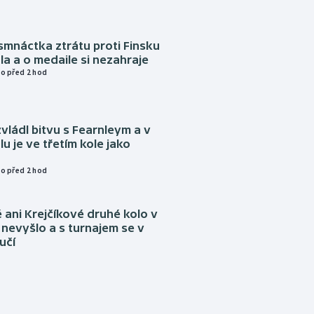
mnáctka ztrátu proti Finsku
a a o medaile si nezahraje
o před 2 hod
vládl bitvu s Fearnleym a v
u je ve třetím kole jako
o před 2 hod
ani Krejčíkové druhé kolo v
nevyšlo a s turnajem se v
učí