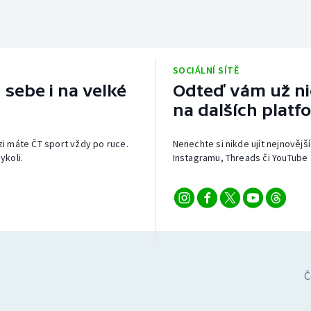
SOCIÁLNÍ SÍTĚ
 sebe i na velké
Odteď vám už nic
na dalších platf
izi máte ČT sport vždy po ruce.
Nenechte si nikde ujít nejnovější
ykoli.
Instagramu, Threads či YouTube 
Č