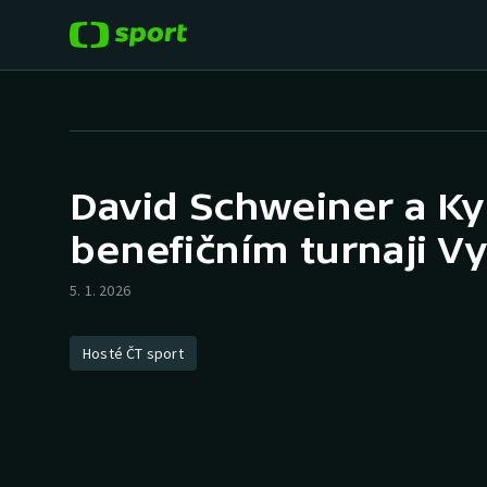
POPULÁRNÍ
DALŠÍ SPORTY
Fotbal
Americký fotbal
David Schweiner a Ky
Hokej
Baseball a softbal
benefičním turnaji Vyb
Tenis
Basketbal
5. 1. 2026
Atletika
Biatlon
Hosté ČT sport
Cyklistika
Boby a skeleton
Box