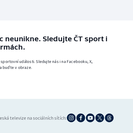
 neunikne. Sledujte ČT sport i
ormách.
 sportovní události. Sledujte nás i na Facebooku, X,
a buďte v obraze.
eská televize na sociálních sítích: