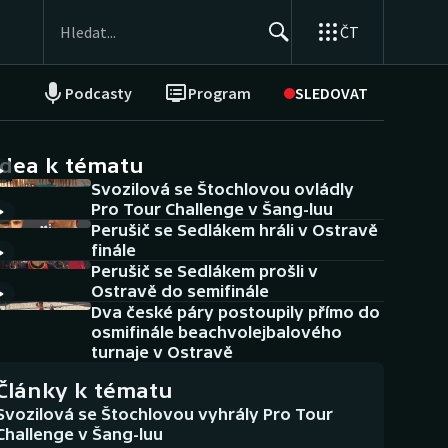
ČT
Podcasty
Program
SLEDOVAT
NEPŘEHLÉDNĚTE
Soutěže
idea k tématu
Svozilová se Štochlovou ovládly
Historické návraty
Pro Tour Challenge v Šang-luu
Perušič se Sedlákem hráli v Ostravě
Aplikace ČT sport
finále
Perušič se Sedlákem prošli v
AZ kvíz
Ostravě do semifinále
Dva české páry postoupily přímo do
osmifinále beachvolejbalového
turnaje v Ostravě
Články k tématu
Svozilová se Štochlovou vyhrály Pro Tour
Challenge v Šang-luu