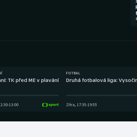
Moderní pětiboj
Triatlon
2
Motorsport
Veslování
1
Olympijské hry
Vodní slalom
Parasport
Volejbal
Plavání
Ostatní
NÍ
FOTBAL
Plážový volejbal
ní: TK před ME v plavání
Druhá fotbalová liga: Vysočin
12:30
-
13:00
Zítra
,
17:35
-
19:55