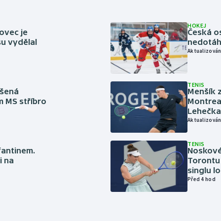
HOKEJ
ovec je
Česká os
u vydělal
nedotáhl
Aktualizován
TENIS
íšená
Menšík z
m MS stříbro
Montreal
Lehečka
Aktualizován
TENIS
nfantinem.
Noskové 
i na
Torontu 
singlu lo
Před 4 hod