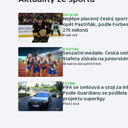
OSTATNÍ
Nejlépe placený český sport
opět Pastrňák, podle Forbes
275 milionů
Právě teď
ATLETIKA
Senzační medaile. Česká sm
štafeta získala na juniorské
Aktualizováno před 8 min
FOTBAL
FIFA se omlouvá a stojí za I
Podle Guardianu se podílela 
projektu superligy
Před 1 hod