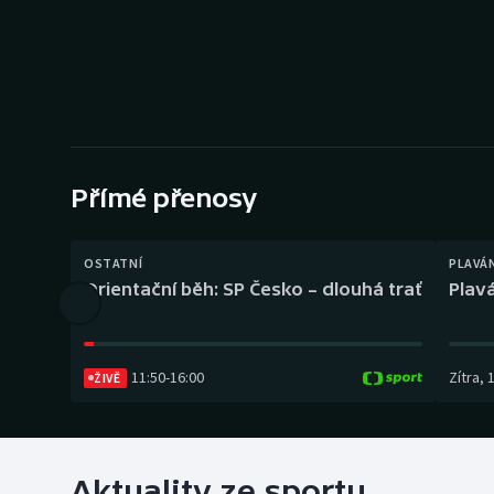
Curling
Dostihy
Florbal
Futsal
Přímé přenosy
Golf
OSTATNÍ
PLAVÁ
Gymnastika
Orientační běh: SP Česko – dlouhá trať
Plavá
11:50
-
16:00
Zítra
,
ŽIVĚ
Aktuality ze sportu