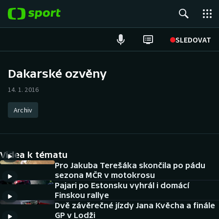
POPULÁRNÍ
SLEDOVAT
Fotbal
Dakarské ozvěny
Hokej
14. 1. 2016
Tenis
Archiv
Atletika
Videa k tématu
Cyklistika
Pro Jakuba Terešáka skončila po pádu
sezona MČR v motokrosu
DALŠÍ SPORTY
Pajari po Estonsku vyhrál i domácí
Finskou rallye
Americký fotbal
NEPŘEHLÉDNĚTE
Dvě závěrečné jízdy Jana Kvěcha a finále
GP v Lodži