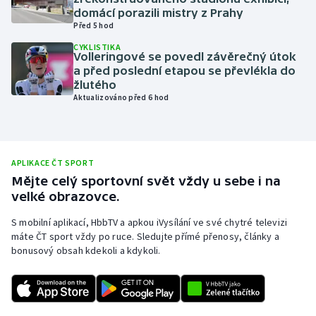
domácí porazili mistry z Prahy
Olympijské hry
Před 5 hod
CYKLISTIKA
Parasport
Volleringové se povedl závěrečný útok
a před poslední etapou se převlékla do
žlutého
Plavání
Aktualizováno před 6 hod
Plážový volejbal
Ragby
APLIKACE ČT SPORT
Mějte celý sportovní svět vždy u sebe i na
Rychlobruslení
velké obrazovce.
S mobilní aplikací, HbbTV a apkou iVysílání ve své chytré televizi
Rychlostní kanoistika
máte ČT sport vždy po ruce. Sledujte přímé přenosy, články a
bonusový obsah kdekoli a kdykoli.
Short track
Sportovní střelba