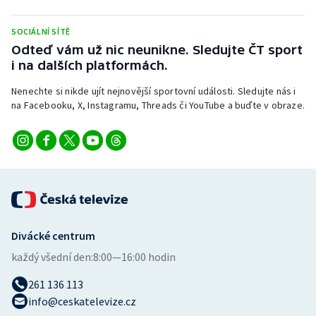
Stolní tenis
SOCIÁLNÍ SÍTĚ
Triatlon
Odteď vám už nic neunikne. Sledujte ČT sport
i na dalších platformách.
Veslování
Nenechte si nikde ujít nejnovější sportovní události. Sledujte nás i
na Facebooku, X, Instagramu, Threads či YouTube a buďte v obraze.
Vodní slalom
Volejbal
Ostatní
Divácké centrum
každý všední den:
8:00—16:00 hodin
261 136 113
info@ceskatelevize.cz