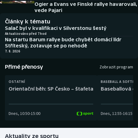
Baseball a softbal
Soutěže
Ogier a Evans ve Finské rallye havarovali,
vede Pajari
Basketbal
Historické návraty
Články k tématu
Salač byl v kvalifikaci v Silverstonu šestý
Biatlon
Aplikace ČT sport
Aktualizováno před 7 hod
Na startu Barum rallye bude chybět domácí lídr
Stříteský, zotavuje se po nehodě
Boby a skeleton
AZ kvíz
7. 8. 2026
Box
Přímé přenosy
Zobrazit program
Curling
OSTATNÍ
BASEBALL A SOFTBA
Orientační běh: SP Česko – štafeta
Baseballová ex
Dostihy
Florbal
Dnes
,
10:50
-
15:00
Dnes
,
12:55
-
16:15
Futsal
Aktuality ze sportu
Golf