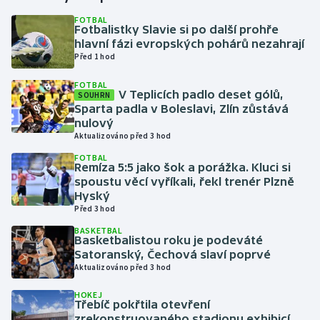
FOTBAL
Fotbalistky Slavie si po další prohře
Gymnastika
hlavní fázi evropských pohárů nezahrají
Před 1 hod
Házená
FOTBAL
V Teplicích padlo deset gólů,
SOUHRN
Jezdectví
Sparta padla v Boleslavi, Zlín zůstává
nulový
Judo
Aktualizováno před 3 hod
FOTBAL
Remíza 5:5 jako šok a porážka. Kluci si
Krasobruslení
spoustu věcí vyříkali, řekl trenér Plzně
Hyský
Lezení
Před 3 hod
BASKETBAL
Lyže a snowboard
Basketbalistou roku je podeváté
Satoranský, Čechová slaví poprvé
Aktualizováno před 3 hod
Moderní pětiboj
HOKEJ
Třebíč pokřtila otevření
Motorsport
zrekonstruovaného stadionu exhibicí,