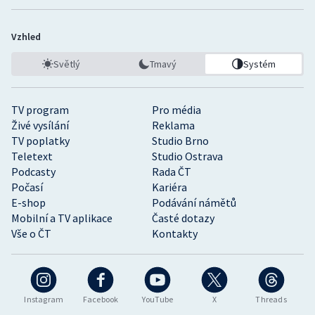
Vzhled
Světlý
Tmavý
Systém
TV program
Pro média
Živé vysílání
Reklama
TV poplatky
Studio Brno
Teletext
Studio Ostrava
Podcasty
Rada ČT
Počasí
Kariéra
E-shop
Podávání námětů
Mobilní a TV aplikace
Časté dotazy
Vše o ČT
Kontakty
Instagram
Facebook
YouTube
X
Threads