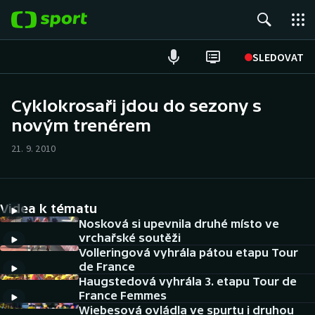
POPULÁRNÍ
SLEDOVAT
ME v atletice
Cyklokrosaři jdou do sezony s
novým trenérem
ME v plavání
21. 9. 2010
Fotbal
Hokej
Videa k tématu
Tenis
Nosková si upevnila druhé místo ve
vrchařské soutěži
Volleringová vyhrála pátou etapu Tour
DALŠÍ SPORTY
de France
Haugstedová vyhrála 3. etapu Tour de
Americký fotbal
NEPŘEHLÉDNĚTE
France Femmes
Wiebesová ovládla ve spurtu i druhou