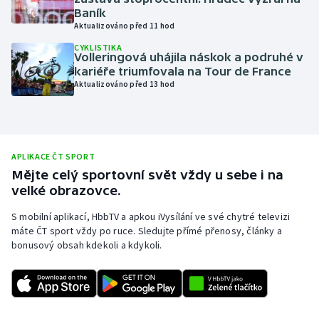
Baník
Moderní pětiboj
Aktualizováno před 11 hod
CYKLISTIKA
Motorsport
Volleringová uhájila náskok a podruhé v
kariéře triumfovala na Tour de France
Aktualizováno před 13 hod
Olympijské hry
Parasport
Plavání
APLIKACE ČT SPORT
Mějte celý sportovní svět vždy u sebe i na
velké obrazovce.
Plážový volejbal
S mobilní aplikací, HbbTV a apkou iVysílání ve své chytré televizi
Ragby
máte ČT sport vždy po ruce. Sledujte přímé přenosy, články a
bonusový obsah kdekoli a kdykoli.
Rychlobruslení
Rychlostní kanoistika