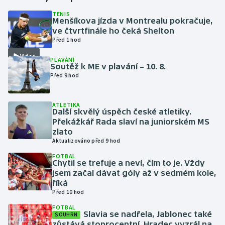
TENIS
Menšíkova jízda v Montrealu pokračuje,
Futsal
ve čtvrtfinále ho čeká Shelton
Před 1 hod
Golf
Video
PLAVÁNÍ
Soutěž k ME v plavání – 10. 8.
Gymnastika
Před 9 hod
Házená
ATLETIKA
Další skvělý úspěch české atletiky.
Jezdectví
Překážkář Rada slaví na juniorském MS
zlato
Aktualizováno před 9 hod
Judo
FOTBAL
Chytil se trefuje a neví, čím to je. Vždy
Krasobruslení
jsem začal dávat góly až v sedmém kole,
říká
Lezení
Před 10 hod
FOTBAL
Slavia se nadřela, Jablonec také
Lyže a snowboard
SOUHRN
zůstává stoprocentní. Hradec vyzrál na