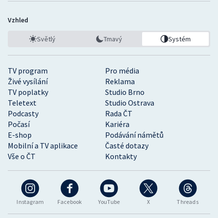
Vzhled
Světlý
Tmavý
Systém
TV program
Pro média
Živé vysílání
Reklama
TV poplatky
Studio Brno
Teletext
Studio Ostrava
Podcasty
Rada ČT
Počasí
Kariéra
E-shop
Podávání námětů
Mobilní a TV aplikace
Časté dotazy
Vše o ČT
Kontakty
Instagram
Facebook
YouTube
X
Threads