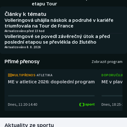
Atletika
Soutěže
etapu Tour
Články k tématu
Baseball a softbal
Historické návraty
Volleringová uhájila náskok a podruhé v kariéře
triumfovala na Tour de France
Basketbal
Aplikace ČT sport
Aktualizováno před 13 hod
Volleringové se povedl závěrečný útok a před
poslední etapou se převlékla do žlutého
Biatlon
AZ kvíz
Aktualizováno 8. 8. 2026
Boby a skeleton
Přímé přenosy
Zobrazit program
Box
MULTIPŘENOS
ATLETIKA
DOPORUČUJEM
ME v atletice 2026: dopolední program
ME v plaván
Curling
Cyklistika
Dnes
,
11:20
-
14:40
Dnes
,
18:25
-
21
Dostihy
Aktuality ze sportu
Florbal