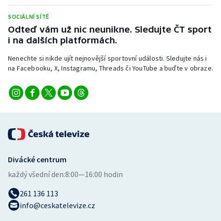
Short track
SOCIÁLNÍ SÍTĚ
Odteď vám už nic neunikne. Sledujte ČT sport
Sportovní střelba
i na dalších platformách.
Stolní tenis
Nenechte si nikde ujít nejnovější sportovní události. Sledujte nás i
na Facebooku, X, Instagramu, Threads či YouTube a buďte v obraze.
Triatlon
Veslování
Vodní slalom
Volejbal
Divácké centrum
Ostatní
každý všední den:
8:00—16:00 hodin
261 136 113
info@ceskatelevize.cz