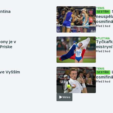
TENIS
antina
SESTŘIH
neuspěla
osmifiná
Před 1 hod
ATLETIKA
ony je v
Tyčkařka
 Priske
mistryní
Před 2 hod
TENIS
 ve Vyšším
SESTŘIH
osmifiná
Před 3 hod
Video