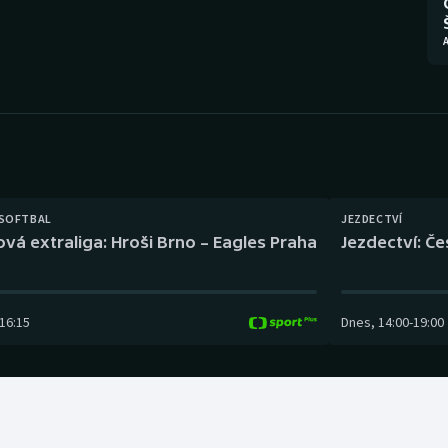
Moderní pětiboj
Triatlon
A
Motorsport
Veslování
Olympijské hry
Vodní slalom
Parasport
Volejbal
Plavání
Ostatní
 SOFTBAL
JEZDECTVÍ
ová extraliga: Hroši Brno – Eagles Praha
Jezdectví: Č
Plážový volejbal
16:15
Dnes
,
14:00
-
19:00