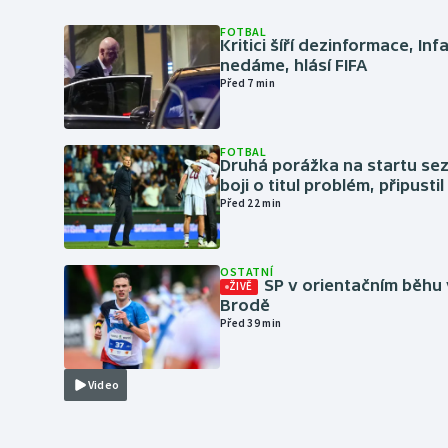
FOTBAL
Kritici šíří dezinformace, Inf
nedáme, hlásí FIFA
Před 7 min
FOTBAL
Druhá porážka na startu sez
boji o titul problém, připustil
Před 22 min
OSTATNÍ
SP v orientačním běhu
ŽIVĚ
Brodě
Před 39 min
Video