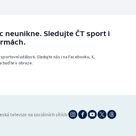
 neunikne. Sledujte ČT sport i
ormách.
 sportovní události. Sledujte nás i na Facebooku, X,
a buďte v obraze.
eská televize na sociálních sítích: