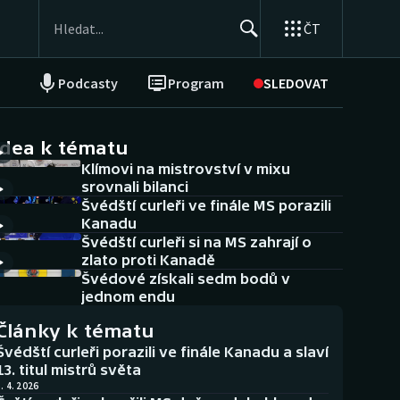
ČT
Podcasty
Program
SLEDOVAT
NEPŘEHLÉDNĚTE
Soutěže
idea k tématu
Klímovi na mistrovství v mixu
Historické návraty
srovnali bilanci
Švédští curleři ve finále MS porazili
Aplikace ČT sport
Kanadu
Švédští curleři si na MS zahrají o
AZ kvíz
zlato proti Kanadě
Švédové získali sedm bodů v
jednom endu
Články k tématu
Švédští curleři porazili ve finále Kanadu a slaví
13. titul mistrů světa
. 4. 2026