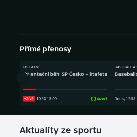
Curling
Dostihy
Florbal
Futsal
Přímé přenosy
Golf
OSTATNÍ
BASEBALL A
Orientační běh: SP Česko – štafeta
Baseball
Gymnastika
10:50
-
15:00
Dnes
,
12:55
-
ŽIVĚ
Aktuality ze sportu