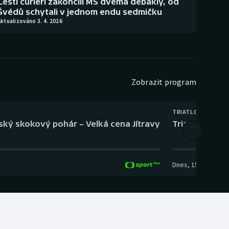
Čeští curleři zakončili MS dvěma debakly, od
Švédů schytali v jednom endu sedmičku
ktualizováno 3. 4. 2026
Zobrazit program
TRIATLON
eský skokový pohár – Velká cena Jítravy
Triatlon: XTER
Dnes
,
15:00
-
16:10