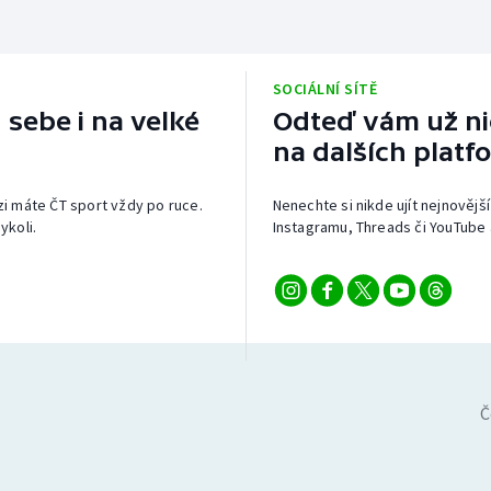
SOCIÁLNÍ SÍTĚ
 sebe i na velké
Odteď vám už nic
na dalších platf
izi máte ČT sport vždy po ruce.
Nenechte si nikde ujít nejnovější
ykoli.
Instagramu, Threads či YouTube 
Č